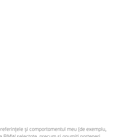
 preferințele și comportamentul meu (de exemplu,
ile BMW selectate, precum și anumiți parteneri