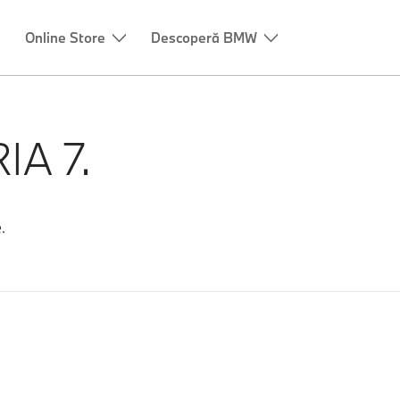
A 7.
.