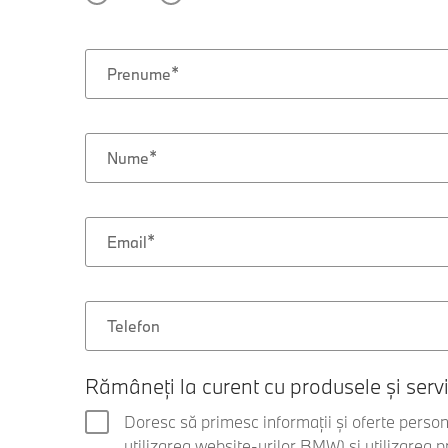
Prenume
Nume
Email
Telefon
Rămâneți la curent cu produsele și serv
Doresc să primesc informații și oferte perso
utilizarea website-urilor BMW) și utilizarea 