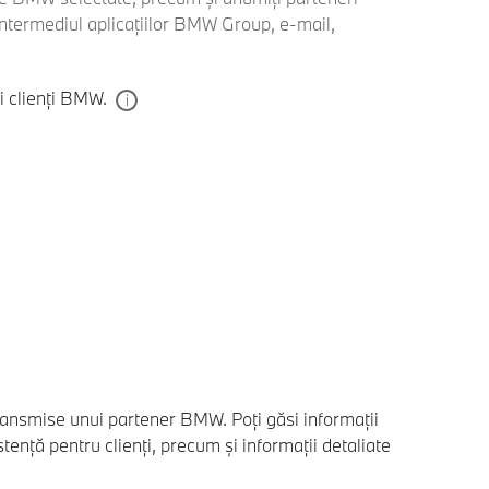
 intermediul aplicațiilor BMW Group, e-mail,
i clienți BMW.
i transmise unui partener BMW. Poți găsi informații
ță pentru clienți, precum și informații detaliate