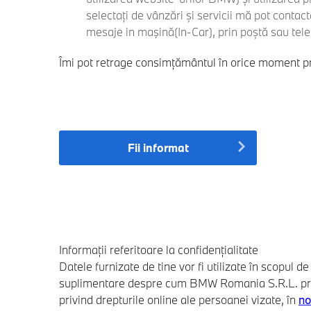
selectați de vânzări și servicii mă pot conta
mesaje in maşină(In-Car), prin poștă sau tele
Îmi pot retrage consimțământul în orice moment pri
Fii informat
Informații referitoare la confidențialitate
Datele furnizate de tine vor fi utilizate în scopul 
suplimentare despre cum BMW Romania S.R.L. preluc
privind drepturile online ale persoanei vizate, în
no