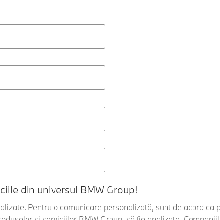
iciile din universul BMW Group!
nalizate. Pentru o comunicare personalizată, sunt de acord ca
produselor și serviciilor BMW Group, să fie analizate. Compani