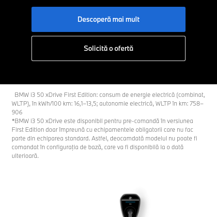
Descoperă mai mult
Solicită o ofertă
BMW i3 50 xDrive First Edition: consum de energie electrică (combinat,
WLTP), în kWh/100 km: 16,1–13,5; autonomie electrică, WLTP în km: 758–
906
*BMW i3 50 xDrive este disponibil pentru pre-comandă în versiunea
First Edition doar împreună cu echipamentele obligatorii care nu fac
parte din echiparea standard. Astfel, deocamdată modelul nu poate fi
comandat în configuraţia de bază, care va fi disponibilă la o dată
ulterioară.