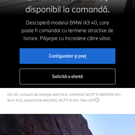
disponibil la comandă.
Descoperă modelul
BMW iX3 40
, care
poate fi comandat cu
termene atractive de
livrare. Pășește cu încredere către viitor.
Configurator şi preţ
Solicită o ofertă
iX3 40: consum de energie electrică, combinat WLTP în kWh/100 km:
16,4–14,5; autonomie electrică, WLTP în km: 566–637