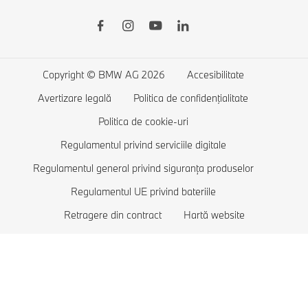
Accesorii BMW
BMW Seria 5
Automobile electrice BMW
BMW Connected Drive
BMW Seria 4
Încărcare publică pentru modelele electrice
Servicii financiare BMW
BMW Seria 3
Încărcare la domiciliu
Copyright © BMW AG 2026
Accesibilitate
Comparație automobile
BMW Seria 2
Autonomie automobile electrice
Avertizare legală
Politica de confidenţialitate
Solicită un test drive
BMW Seria 1
Costuri automobile electrice
Politica de cookie-uri
Lista de favorite
BMW Luxury
Automobile Plug-in-hybrid
Regulamentul privind serviciile digitale
Regulamentul general privind siguranța produselor
BMW Protection
Regulamentul UE privind bateriile
Retragere din contract
Hartă website