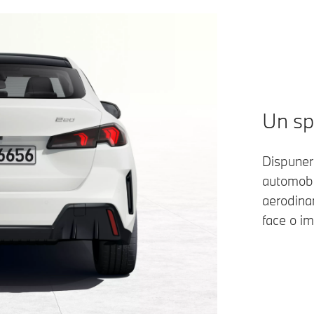
Un spa
Dispuner
automobil
aerodina
face o im