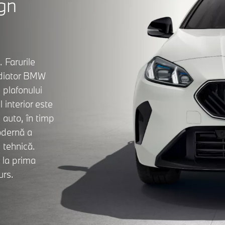
ign
 Farurile
radiator BMW
 plafonului
interior este
 auto, în timp
modernă a
 tehnică.
 la prima
urs.