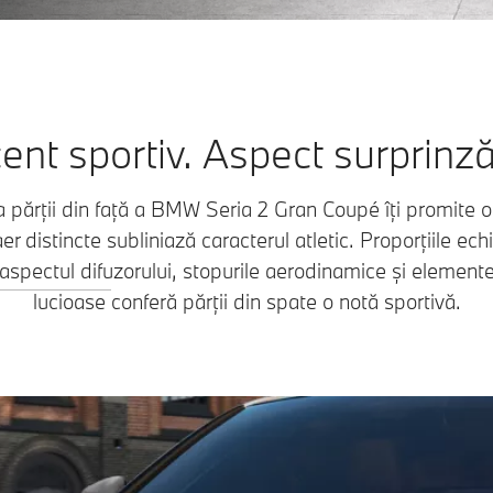
ent sportiv. Aspect surprinză
a părții din față a BMW Seria 2 Gran Coupé îți promite 
er distincte subliniază caracterul atletic. Proporțiile ec
, aspectul difuzorului, stopurile aerodinamice și elemen
lucioase conferă părții din spate o notă sportivă.