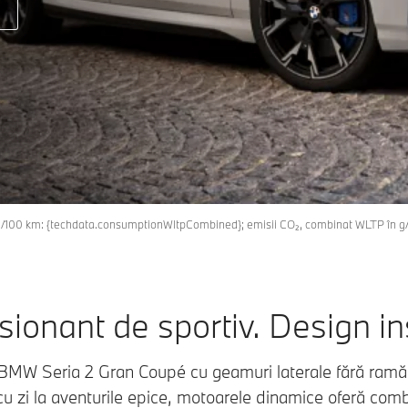
n l/100 km: {techdata.consumptionWltpCombined}; emisii CO₂, combinat WLTP în
ionant de sportiv. Design in
 BMW Seria 2 Gran Coupé cu geamuri laterale fără ramă
cu zi la aventurile epice, motoarele dinamice oferă com