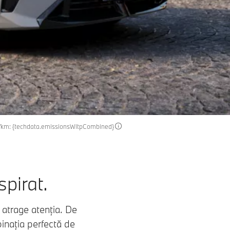
 g/km: {techdata.emissionsWltpCombined}
spirat.
 atrage atenția. De
binația perfectă de