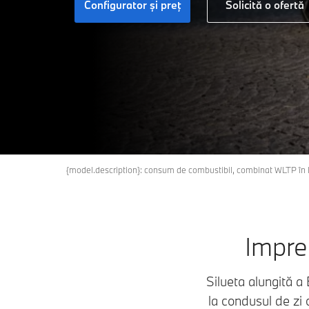
Configurator și preț
Solicită o ofertă
{model.description}: consum de combustibil, combinat WLTP î
Impres
Silueta alungită a
la condusul de zi 