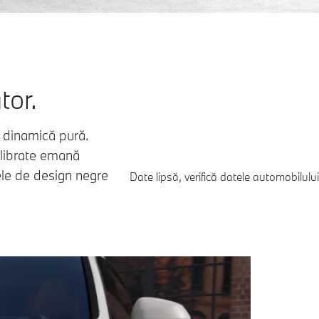
tor.
o dinamică pură.
hilibrate emană
tele de design negre
Date lipsă, verifică datele automobilului