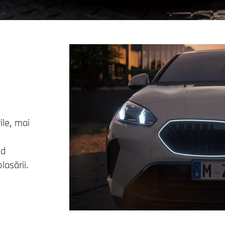
ile, mai
nd
lasării.