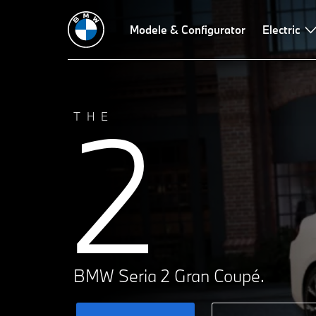
Date tehnice
Design
Tehnologii
Modele & Configurator
Dinamică de condus
Electric
Re
2
THE
BMW Seria 2 Gran Coupé.