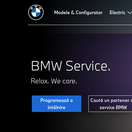
Proactive Care
BMW Pay
Modele & Configurator
Service Inclusive
Repair Inclusi
Electric
BMW Service.
Relax. We care.
Programează o
Caută un partener 
întâlnire
service BMW