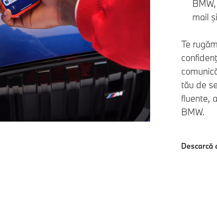
BMW, c
mail ş
Te rugăm 
confidenţ
comunică
tău de se
fluente, 
BMW.
Descarcă a