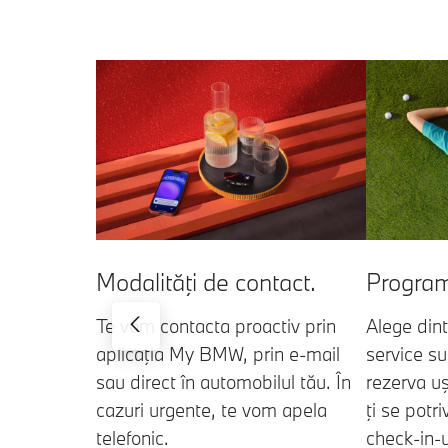
Modalităţi de contact.
Program
Te vom contacta proactiv prin
Alege dint
aplicaţia My BMW, prin e-mail
service s
sau direct în automobilul tău. În
rezerva uş
cazuri urgente, te vom apela
ţi se potr
telefonic.
check-in-u