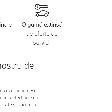
inale
O gamă extinsă
W
de oferte de
servicii
ostru de
în cazul unui mesaj
unei defecţiuni sau
ază-te şi bucură-te