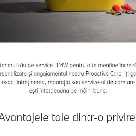
tenerul tău de service BMW pentru a te menține încreză
ersonalizate și angajamentul nostru Proactive Care, îți 
act întreținerea, reparația sau service-ul de care are ne
ești întotdeauna pe mâini bune.
Avantajele tale dintr-o privire