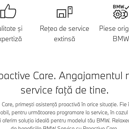
litate şi
Reţea de service
Piese orig
xpertiză
extinsă
BM
active Care. Angajamentul n
service faţă de tine.
are, primeşti asistenţă proactivă în orice situaţie. Fie 
obil, pentru următoarea programare la service, în cazul 
Îţi oferim soluţia ideală pentru modelul tău BMW. Relaxe
de beneficiile BMW Service cu Proactive Care.