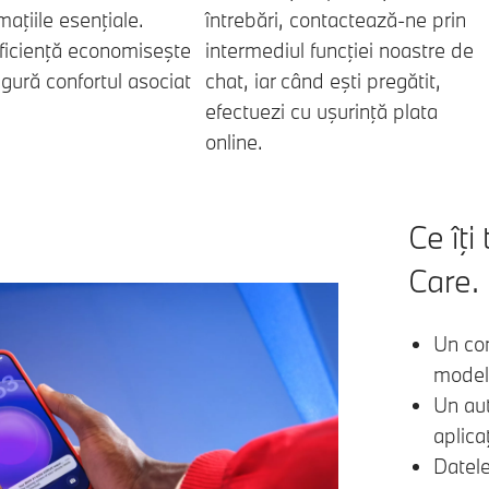
maţiile esenţiale.
întrebări, contactează-ne prin
ficienţă economiseşte
intermediul funcţiei noastre de
igură confortul asociat
chat, iar când eşti pregătit,
efectuezi cu uşurinţă plata
online.
Ce îţi
Care.
Un co
model
Un aut
aplic
Datele