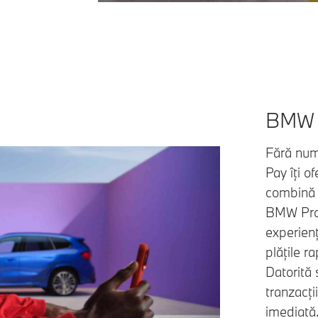
BMW 
Fără num
Pay îți o
combină c
BMW Proa
experien
plățile r
Datorită 
tranzacți
imediată.