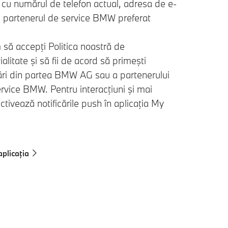
u numărul de telefon actual, adresa de e-
i partenerul de service BMW preferat
să accepţi Politica noastră de
ialitate şi să fii de acord să primeşti
ri din partea BMW AG sau a partenerului
rvice BMW. Pentru interacţiuni şi mai
activează notificările push în aplicaţia My
plicația