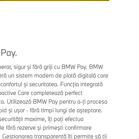
Pay.
erar, sigur și fără griji cu BMW Pay. BMW
feră un sistem modern de plată digitală care
onfortul și securitatea. Funcția integrată
ctive Care completează perfect
ța. Utilizează BMW Pay pentru a-ți procesa
apid și ușor - fără timpi lungi de așteptare.
securității maxime, îți poți efectua
ile fără rezerve și primești confirmare
 Gestionarea transparentă îți permite să ții