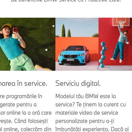
area în service.
Serviciu digital.
re programările în
Modelul tău BMW este la
ugerate pentru a
service? Te ţinem la curent cu
or online la o oră care
materiale video de service
iveşte. Când foloseşti
personalizate pentru a-ţi
l online, colectăm din
îmbunătăţi experienţa. Dacă ai