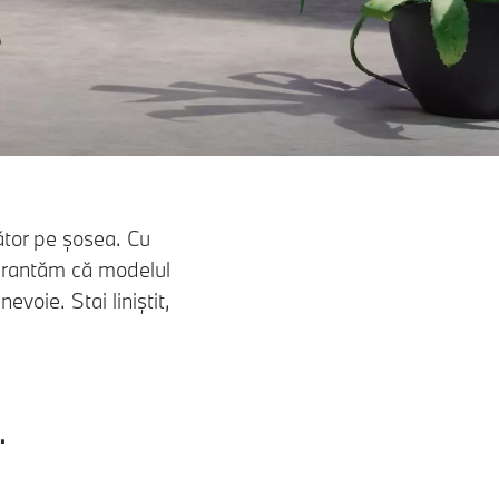
tor pe șosea. Cu
garantăm că modelul
voie. Stai liniștit,
.