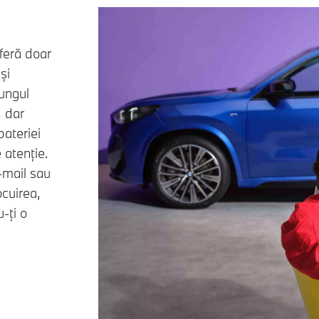
feră doar
și
ungul
, dar
ateriei
 atenție.
-mail sau
ocuirea,
-ți o