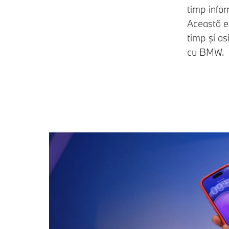
timp infor
Această e
timp şi as
cu BMW.