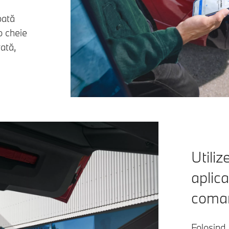
oată
 o cheie
ată,
Utiliz
aplic
coman
Folosind