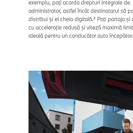
exemplu, poţi acorda drepturi integrale de
administrator, astfel încât destinatarul să p
distribui şi el cheia digitală.² Poţi partaja şi
cu acceleraţie redusă şi viteză maximă limit
ideală pentru un conducător auto începător.