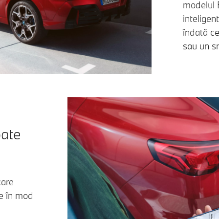
modelul 
intelige
îndată c
sau un s
oate
care
ate în mod