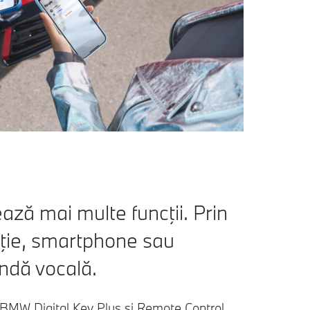
ează mai multe funcţii. Prin
aţie, smartphone sau
dă vocală.
 BMW Digital Key Plus şi Remote Control