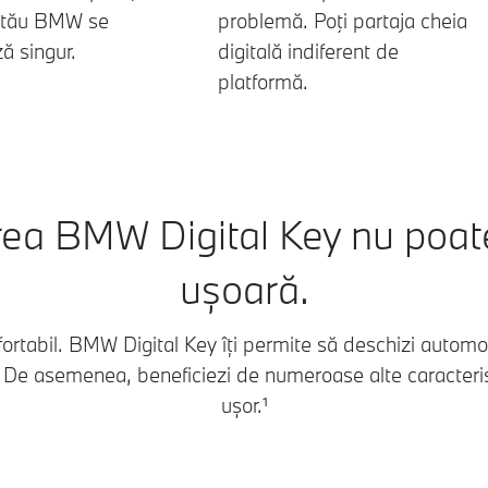
 tău BMW se
problemă. Poţi partaja cheia
ă singur.
digitală indiferent de
platformă.
area BMW Digital Key nu poate
ușoară.
fortabil. BMW Digital Key îți permite să deschizi autom
ă. De asemenea, beneficiezi de numeroase alte caracteris
ușor.¹