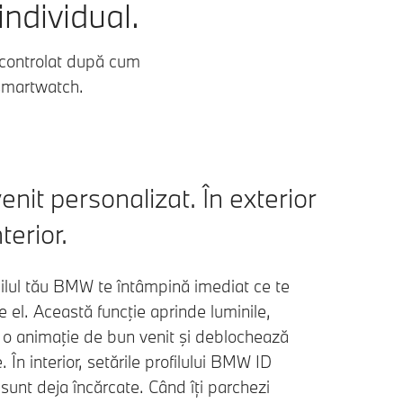
individual.
 controlat după cum
 smartwatch.
nit personalizat. În exterior
nterior.
lul tău BMW te întâmpină imediat ce te
e el. Această funcţie aprinde luminile,
 o animaţie de bun venit şi deblochează
. În interior, setările profilului BMW ID
sunt deja încărcate. Când îți parchezi