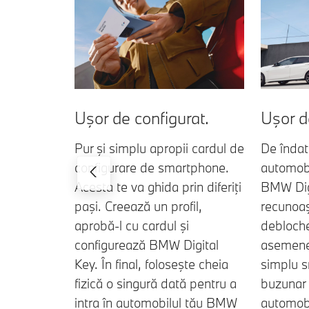
Uşor de configurat.
Uşor de
Pur şi simplu apropii cardul de
De îndat
configurare de smartphone.
automob
Acesta te va ghida prin diferiţi
BMW Digi
paşi. Creează un profil,
recunoaş
aprobă-l cu cardul şi
debloche
configurează BMW Digital
asemenea
Key. În final, foloseşte cheia
simplu s
fizică o singură dată pentru a
buzunar 
intra în automobilul tău BMW
automobi