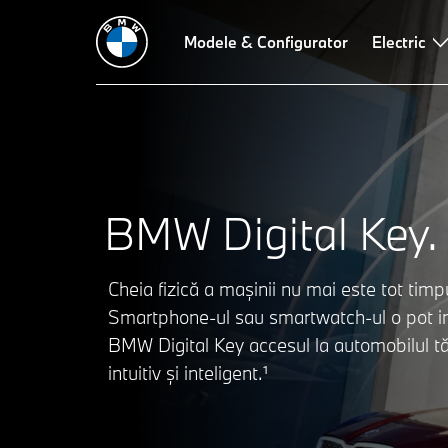
BMW Digital Key
Beneficii
Modele & Configurator
Digital Key vs. Digital Key Plus
Electric
BMW Digital Key.
Cheia fizică a mașinii nu mai este tot tim
Smartphone-ul sau smartwatch-ul o pot in
BMW Digital Key accesul la automobilul tă
intuitiv și inteligent.¹