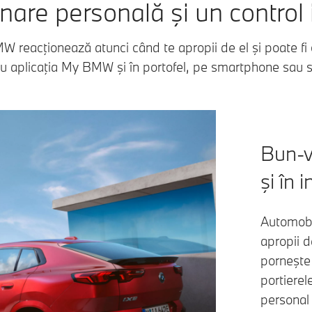
are personală şi un control 
W reacţionează atunci când te apropii de el şi poate fi
u aplicaţia My BMW şi în portofel, pe smartphone sau
Bun-ve
şi în i
Automobi
apropii d
porneşte
portierele
personal 