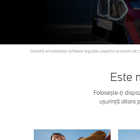
Datorită actualizărilor software regulate, aspectul ecranului de c
Este m
Foloseşte-ţi dispo
uşurinţă altora 