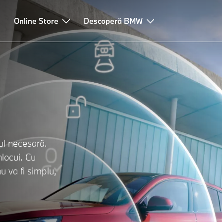
Întrebări frecvente
Online Store
Mai multe servicii digitale
Descoperă BMW
pul necesară.
locui. Cu
u va fi simplu,