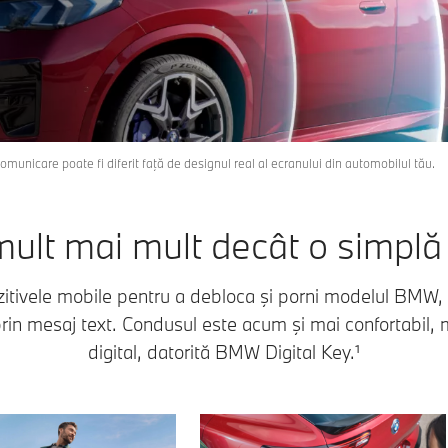
omunicare poate fi diferit faţă de designul real al ecranului din automobilul tău.
ult mai mult decât o simplă
zitivele mobile pentru a debloca şi porni modelul BMW, a
prin mesaj text. Condusul este acum şi mai confortabil, ma
digital, datorită BMW Digital Key.¹