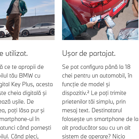
 utilizat.
Uşor de partajat.
ă ce te apropii de
Se pot configura până la 18
ilul tău BMW cu
chei pentru un automobil, în
tal Key Plus, acesta
funcţie de model şi
te cheia digitală şi
dispozitiv.² Le poţi trimite
ază uşile. De
prietenilor tăi simplu, prin
, poţi lăsa pur şi
mesaj text. Destinatarul
martphone-ul în
foloseşte un smartphone de la
atunci când porneşti
alt producător sau cu un alt
lul. Când pleci,
sistem de operare? Nicio