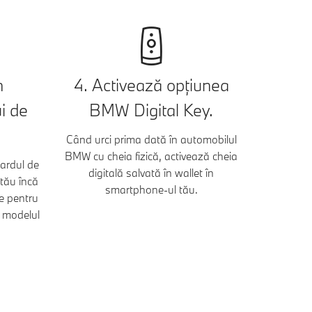
n
4. Activează opțiunea
i de
BMW Digital Key.
Când urci prima dată în automobilul
BMW cu cheia fizică, activează cheia
cardul de
digitală salvată în wallet în
tău încă
smartphone-ul tău.
le pentru
u modelul