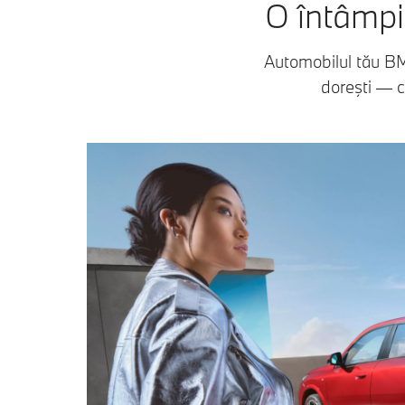
O întâmpin
Automobilul tău BM
doreşti — c