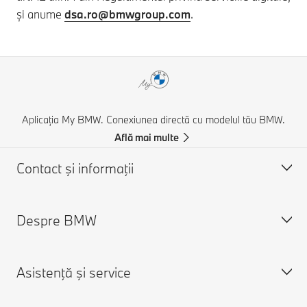
și anume
dsa.ro@bmwgroup.com
.
Aplicația My BMW. Conexiunea directă cu modelul tău BMW.
Află mai multe
Contact şi informaţii
Despre BMW
Asistență și Contact
Contactează-ne
Asistenţă şi service
Caută un partener BMW
Despre noi
Asistenţă în caz de accident
Cariere