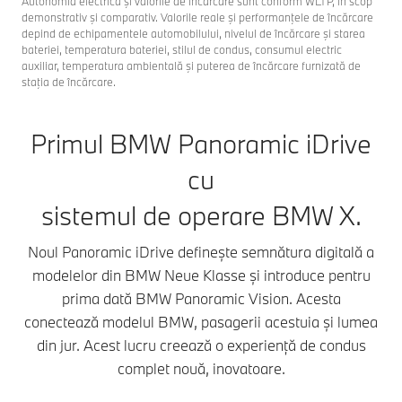
Autonomia electrică şi valorile de încărcare sunt conform WLTP, în scop
demonstrativ şi comparativ. Valorile reale şi performanţele de încărcare
depind de echipamentele automobilului, nivelul de încărcare şi starea
bateriei, temperatura bateriei, stilul de condus, consumul electric
auxiliar, temperatura ambientală şi puterea de încărcare furnizată de
staţia de încărcare.
Primul BMW Panoramic iDrive
cu
sistemul de operare BMW X.
Noul Panoramic iDrive definește semnătura digitală a
modelelor din BMW Neue Klasse și introduce pentru
prima dată BMW Panoramic Vision. Acesta
conectează modelul BMW, pasagerii acestuia și lumea
din jur. Acest lucru creează o experiență de condus
complet nouă, inovatoare.