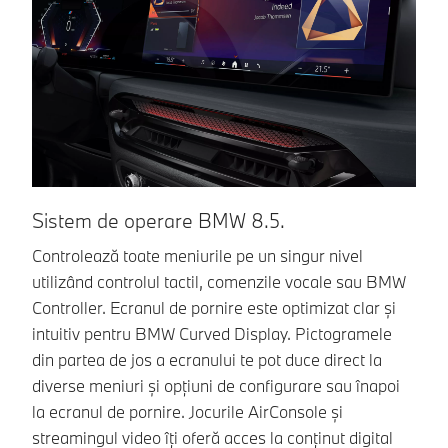
Sistem de operare BMW 8.5.
S
Controlează toate meniurile pe un singur nivel
Op
utilizând controlul tactil, comenzile vocale sau BMW
ta
Controller. Ecranul de pornire este optimizat clar și
la
intuitiv pentru BMW Curved Display. Pictogramele
na
din partea de jos a ecranului te pot duce direct la
Pa
diverse meniuri și opțiuni de configurare sau înapoi
să
la ecranul de pornire. Jocurile AirConsole și
la
streamingul video îți oferă acces la conținut digital
de