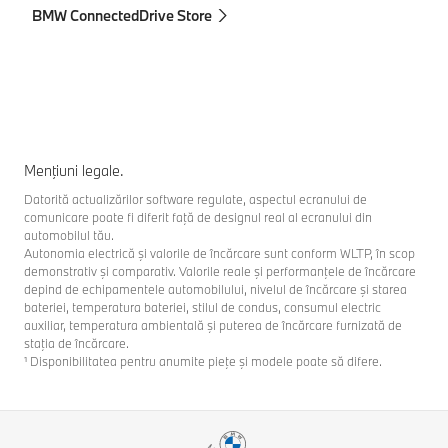
BMW ConnectedDrive Store
Menţiuni legale.
Datorită actualizărilor software regulate, aspectul ecranului de
comunicare poate fi diferit faţă de designul real al ecranului din
automobilul tău.
Autonomia electrică şi valorile de încărcare sunt conform WLTP, în scop
demonstrativ şi comparativ. Valorile reale şi performanţele de încărcare
depind de echipamentele automobilului, nivelul de încărcare şi starea
bateriei, temperatura bateriei, stilul de condus, consumul electric
auxiliar, temperatura ambientală şi puterea de încărcare furnizată de
staţia de încărcare.
¹ Disponibilitatea pentru anumite pieţe şi modele poate să difere.