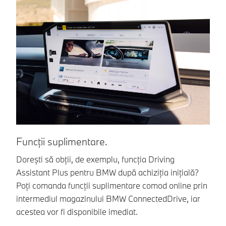
Funcții suplimentare.
P
Dorești să obții, de exemplu, funcția Driving
Do
Assistant Plus pentru BMW după achiziția inițială?
se
Poți comanda funcții suplimentare comod online prin
pr
intermediul magazinului BMW ConnectedDrive, iar
BM
acestea vor fi disponibile imediat.