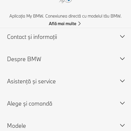
Aplicația My BMW. Conexiunea directă cu modelul tău BMW.
Află mai multe
Contact şi informaţii
Despre BMW
Asistență și Contact
Contactează-ne
Asistenţă şi service
Caută un partener BMW
Despre noi
Asistenţă în caz de accident
Cariere
Alege și comandă
Cere o ofertă
Despre BMW Group
Programare în service
Aplicaţia My BMW
Modele
Connected Drive
Modele BMW