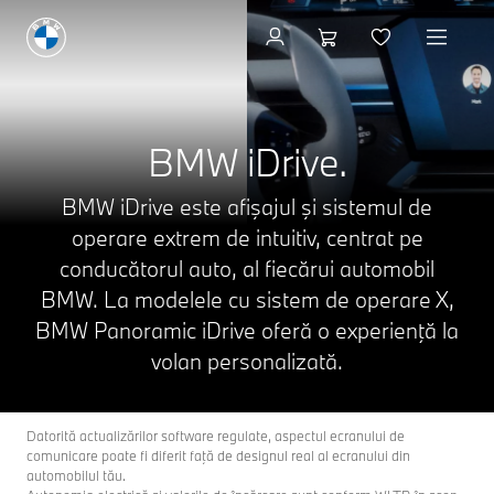
BMW iDrive.
BMW iDrive este afişajul şi sistemul de
operare extrem de intuitiv, centrat pe
conducătorul auto, al fiecărui automobil
BMW. La modelele cu sistem de operare X,
BMW Panoramic iDrive oferă o experienţă la
volan personalizată.
Datorită actualizărilor software regulate, aspectul ecranului de
comunicare poate fi diferit faţă de designul real al ecranului din
automobilul tău.