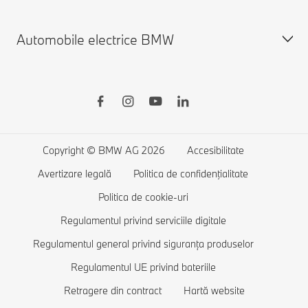
BMW Driver's Guide
Configurator
Automobile electrice BMW
Garanția BMW
Stoc automobile noi
Modele BMW
Automobile rulate
BMW Seria 7
Accesorii BMW
BMW Seria 5
Automobile electrice BMW
BMW Connected Drive
BMW Seria 4
Încărcare publică pentru modelele electrice
Servicii financiare BMW
BMW Seria 3
Încărcare la domiciliu
Copyright © BMW AG 2026
Accesibilitate
Comparație automobile
BMW Seria 2
Autonomie automobile electrice
Avertizare legală
Politica de confidenţialitate
Solicită un test drive
BMW Seria 1
Costuri automobile electrice
Politica de cookie-uri
Lista de favorite
BMW Luxury
Automobile Plug-in-hybrid
Regulamentul privind serviciile digitale
Regulamentul general privind siguranța produselor
BMW Protection
Regulamentul UE privind bateriile
Retragere din contract
Hartă website