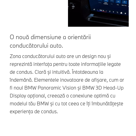
O nouă dimensiune a orientării
C
conducătorului auto.
n
Zona conducătorului auto are un design nou și
No
reprezintă interfața pentru toate informațiile legate
an
de condus. Clară și intuitivă. Întotdeauna la
ta
îndemână. Elementele inovatoare de afișare, cum ar
vi
fi noul BMW Panoramic Vision și BMW 3D Head-Up
si
Display opțional, creează o conexiune optimă cu
re
modelul tău BMW și cu tot ceea ce îți îmbunătățește
ex
experiența de condus.