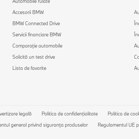
Automobile rulate
Accesorii BMW
Au
BMW Connected Drive
În
Servicii financiare BMW
În
Comparație automobile
Au
Solicită un test drive
Co
Lista de favorite
Au
vertizare legală
Politica de confidenţialitate
Politica de coo
tul general privind siguranța produselor
Regulamentul UE pri