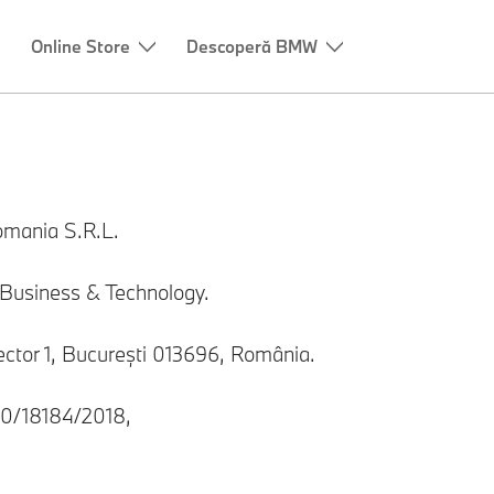
Online Store
Descoperă BMW
omania S.R.L.
 Business & Technology.
ector 1, București 013696, România.
J40/18184/2018,