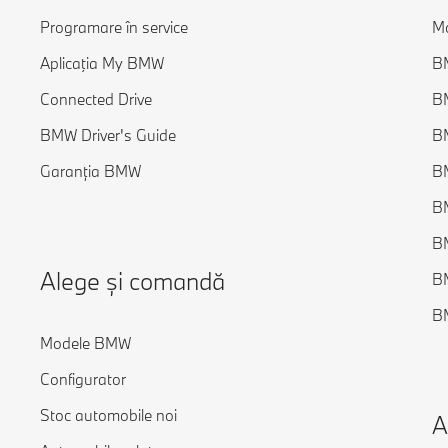
Programare în service
M
Aplicaţia My BMW
BM
Connected Drive
B
BMW Driver's Guide
B
Garanția BMW
B
BM
BM
Alege și comandă
B
BM
Modele BMW
Configurator
Stoc automobile noi
A