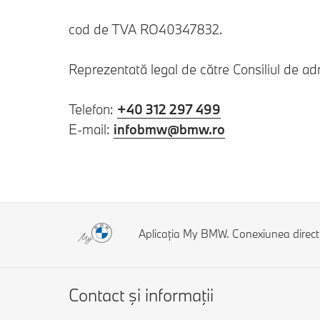
cod de TVA RO40347832.
Reprezentată legal de către Consiliul de adm
Telefon:
+40 312 297 499
E-mail:
infobmw@bmw.ro
Aplicația My BMW. Conexiunea direc
Contact şi informaţii