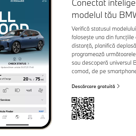
Conectat intelige
modelul tău BM
Verifică statusul modelul
folosește una din funcțiil
distanță, planifică deplasă
programează următoarele l
sau descoperă universul 
comod, de pe smartphon
Descărcare gratuită