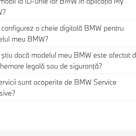
mobil la ID-urile lor BMW în aplicaţia My
W?
configurez o cheie digitală BMW pentru
elul meu BMW?
ştiu dacă modelul meu BMW este afectat 
chemare legală sau de siguranţă?
ervicii sunt acoperite de BMW Service
usive?