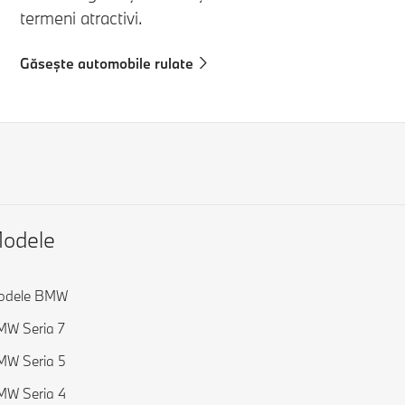
termeni atractivi.
Găseşte automobile rulate
odele
odele BMW
W Seria 7
MW Seria 5
MW Seria 4