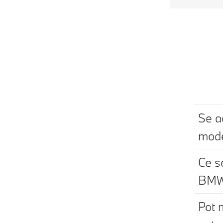
Se a
mod
Ce se
BM
Pot m