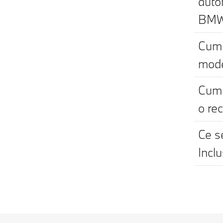
auto
BM
Cum 
mod
Cum 
o re
Ce s
Incl