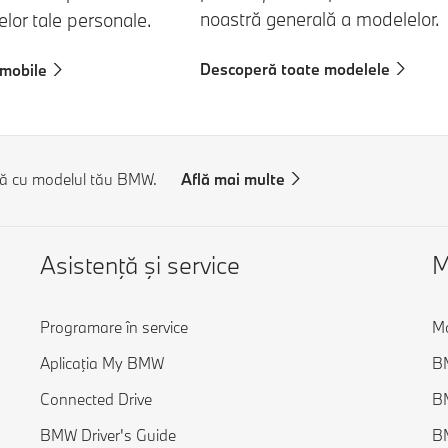
noastră generală a modelelor.
elor tale personale.
Descoperă toate modelele
omobile
tă cu modelul tău BMW.
Află mai multe
Asistenţă şi service
M
Programare în service
M
Aplicaţia My BMW
BM
Connected Drive
B
BMW Driver's Guide
B