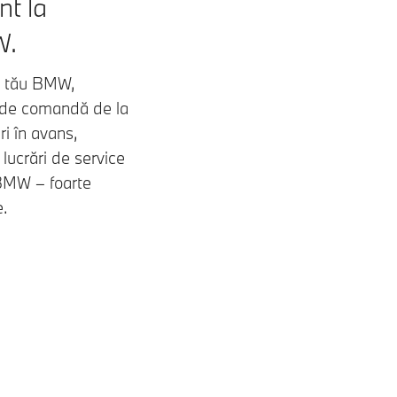
nt la
W.
ui tău BMW,
e de comandă de la
ri în avans,
ucrări de service
BMW – foarte
e.