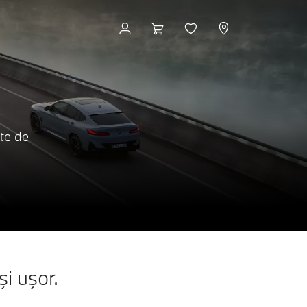
ate de
i uşor.