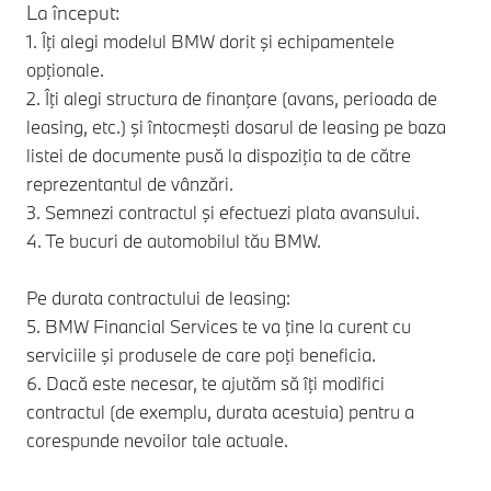
La început:
La 
1. Îţi alegi modelul BMW dorit şi echipamentele
1. 
opţionale.
opţ
2. Îţi alegi structura de finanţare (avans, perioada de
2. 
leasing, etc.) şi întocmeşti dosarul de leasing pe baza
kil
listei de documente pusă la dispoziţia ta de către
3. 
reprezentantul de vânzări.
lea
3. Semnezi contractul şi efectuezi plata avansului.
4. 
4. Te bucuri de automobilul tău BMW.
Pe 
Pe durata contractului de leasing:
5. 
5. BMW Financial Services te va ţine la curent cu
ser
serviciile şi produsele de care poţi beneficia.
6. Dacă este necesar, te ajutăm să îţi modifici
Spr
contractul (de exemplu, durata acestuia) pentru a
6. 
corespunde nevoilor tale actuale.
pro
nec