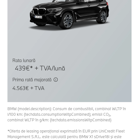
Rata lunară
439€* + TVA/lună
Prima rată majorată
4.563€ + TVA
BMW {model.description}: Consum de combustibil, combinat WLTP în
l/100 km: {techdata.consumptionWltpCombined}; emisii CO₂,
combinat WLTP în g/km: {techdata.emissionsWltpCombined}
*Oferta de leasing operațional exprimată în EUR prin UniCredit Fleet
Management S.R.L. este calculată pentru BMW X1 sDrive18i şi este