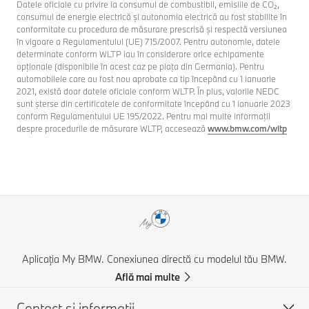
Datele oficiale cu privire la consumul de combustibil, emisiile de CO₂,
consumul de energie electrică și autonomia electrică au fost stabilite în
conformitate cu procedura de măsurare prescrisă și respectă versiunea
în vigoare a Regulamentului (UE) 715/2007. Pentru autonomie, datele
determinate conform WLTP iau în considerare orice echipamente
opţionale (disponibile în acest caz pe piaţa din Germania). Pentru
automobilele care au fost nou aprobate ca tip începând cu 1 ianuarie
2021, există doar datele oficiale conform WLTP. În plus, valorile NEDC
sunt şterse din certificatele de conformitate începând cu 1 ianuarie 2023
conform Regulamentului UE 195/2022. Pentru mai multe informaţii
despre procedurile de măsurare WLTP, accesează
www.bmw.com/wltp
Aplicația My BMW. Conexiunea directă cu modelul tău BMW.
Află mai multe
Contact şi informaţii