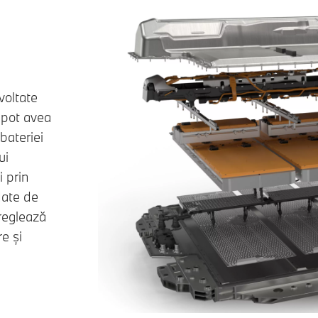
voltate
 pot avea
bateriei
ui
 prin
date de
reglează
e și