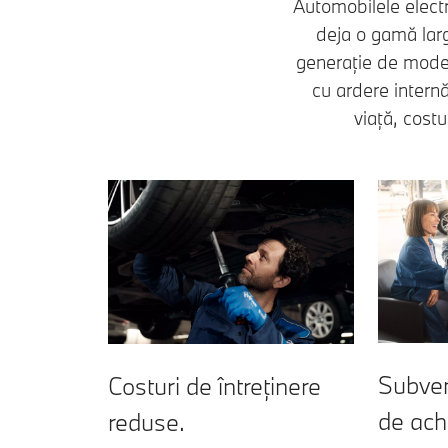
Automobilele electri
deja o gamă larg
generație de model
cu ardere intern
viață, cost
Subven
Costuri de întreținere
de achi
reduse.