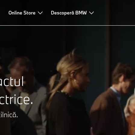
recvente
Online Store
Descoperă BMW
actul
trice.
ilnică.