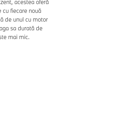
rezent, acestea oferă
e cu fiecare nouă
ță de unul cu motor
eaga sa durată de
ste mai mic.