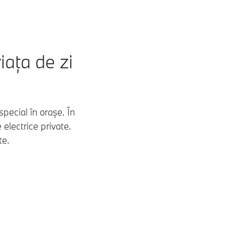
iața de zi
pecial în orașe. În
electrice private.
te.