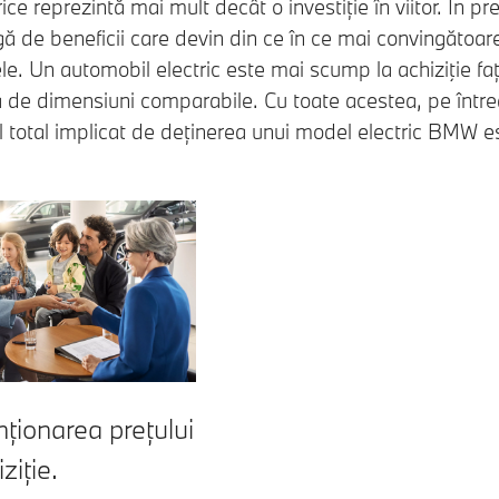
ce reprezintă mai mult decât o investiție în viitor. În p
ă de beneficii care devin din ce în ce mai convingătoar
e. Un automobil electric este mai scump la achiziţie fa
ă de dimensiuni comparabile. Cu toate acestea, pe într
ul total implicat de deținerea unui model electric BMW e
ționarea prețului
ziție.