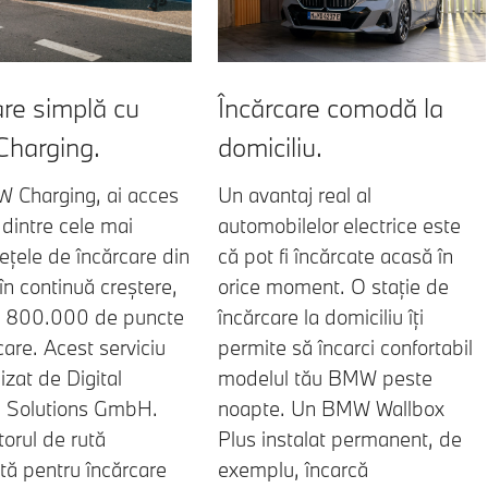
Încărcare comodă la
are simplă cu
domiciliu.
harging.
Un avantaj real al
 Charging, ai acces
automobilelor electrice este
 dintre cele mai
că pot fi încărcate acasă în
rețele de încărcare din
orice moment. O stație de
în continuă creștere,
încărcare la domiciliu îți
e 800.000 de puncte
permite să încarci confortabil
care. Acest serviciu
modelul tău BMW peste
izat de Digital
noapte. Un BMW Wallbox
g Solutions GmbH.
Plus instalat permanent, de
torul de rută
exemplu, încarcă
tă pentru încărcare