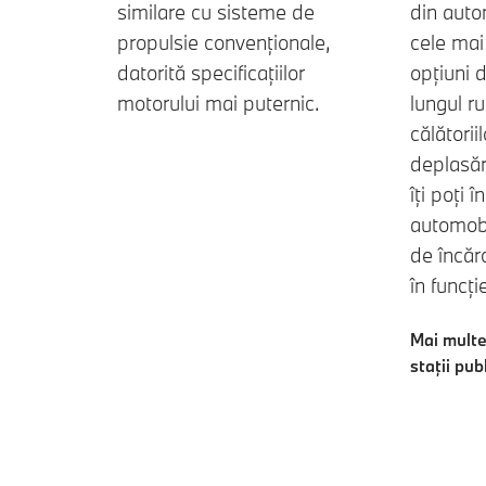
similare cu sisteme de
din auto
propulsie convenționale,
cele mai
datorită specificațiilor
opțiuni 
motorului mai puternic.
lungul ru
călătoriil
deplasăr
îți poți 
automobil
de încăr
în funcți
Mai multe
staţii pub