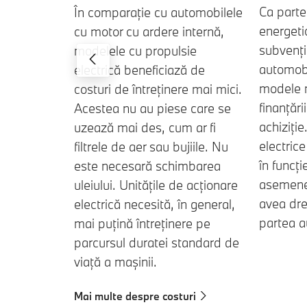
Ca parte 
În comparație cu automobilele
energetic
cu motor cu ardere internă,
subvenți
modelele cu propulsie
automobi
electrică beneficiază de
modele n
costuri de întreținere mai mici.
finanțăr
Acestea nu au piese care se
achiziți
uzează mai des, cum ar fi
electric
filtrele de aer sau bujiile. Nu
în funcț
este necesară schimbarea
asemene
uleiului. Unitățile de acționare
avea dre
electrică necesită, în general,
partea au
mai puțină întreținere pe
parcursul duratei standard de
viață a mașinii.
Mai multe despre costuri