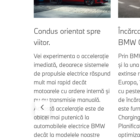
Condus orientat spre
Încărc
viitor.
BMW C
Vei experimenta o accelerație
Prin BMW
imediată, deoarece sistemele
și la una
de propulsie electrice răspund
extinse 
mult mai rapid decât
Europa, 
motoarele cu ardere internă și
cu pest
nu au transmisie manuală.
de încăr
Această accelerație este de
este furn
obicei mai putenică la
Chargin
automobilele electrice BMW
Planifica
decât la modelele noastre
optimiza