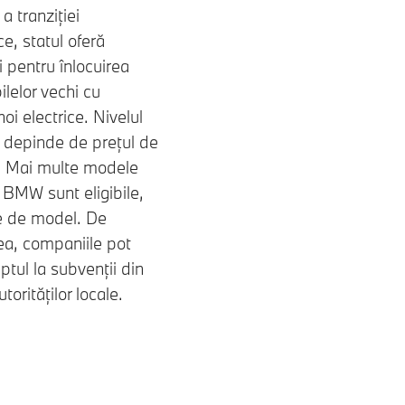
a tranziției
e, statul oferă
i pentru înlocuirea
lelor vechi cu
oi electrice. Nivelul
ii depinde de prețul de
e. Mai multe modele
e BMW sunt eligibile,
ie de model. De
a, companiile pot
ptul la subvenții din
torităților locale.