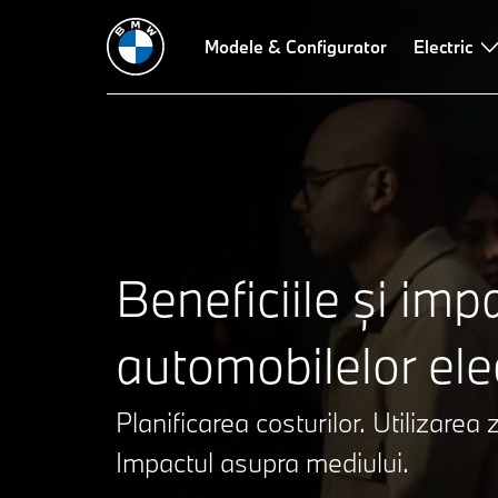
Costuri
În viața de zi cu zi
Modele & Configurator
Mediul înconjurător
Întrebări f
Electric
Beneficiile și imp
automobilelor elec
Planificarea costurilor. Utilizarea z
Impactul asupra mediului.