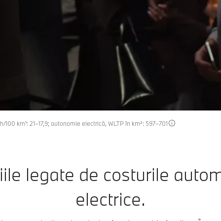
h/100 km¹: 21–17,9; autonomie electrică, WLTP în km²: 597–701
iile legate de costurile autom
electrice.