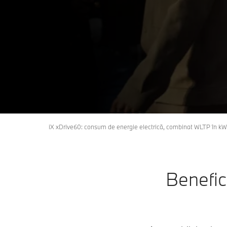
iX xDrive60: consum de energie electrică, combinat WLTP în kW
Benefic