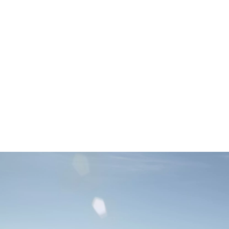
Vmax
233 km/h
Date tehnice
Adaugă la comparație
BMW X1 xDrive23i: consum de combustibil, combinat WLTP în l/100 km:
6,7–6,3; emisii CO₂, combinat WLTP în g/km: 152–143