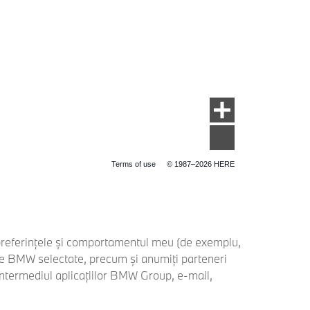
Terms of use
© 1987–2026 HERE
 preferințele și comportamentul meu (de exemplu,
ile BMW selectate, precum și anumiți parteneri
 intermediul aplicațiilor BMW Group, e-mail,