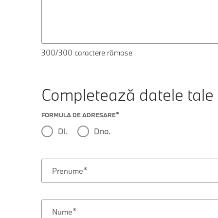
300
/300 caractere rămase
Completează datele tale
FORMULA DE ADRESARE
Dl.
Dna.
Prenume
Nume