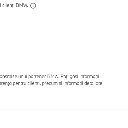
i clienți BMW.
i transmise unui partener BMW. Poți găsi informații
ță pentru clienți, precum și informații detaliate