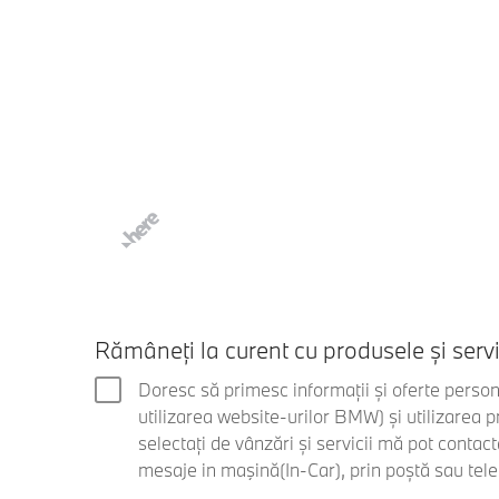
Rămâneți la curent cu produsele și serv
Doresc să primesc informații și oferte perso
utilizarea website-urilor BMW) și utilizarea 
selectați de vânzări și servicii mă pot conta
mesaje in maşină(In-Car), prin poștă sau tele