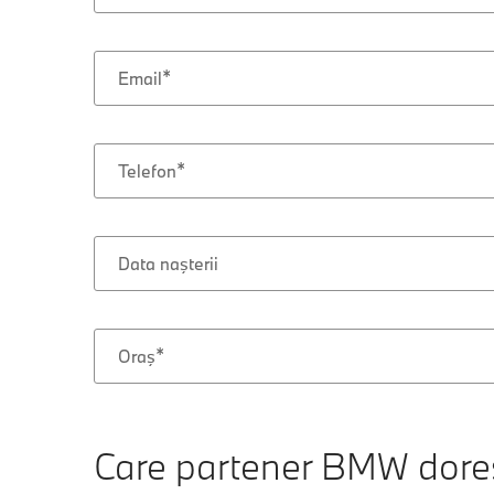
Email
Telefon
ZI
LUNĂ
AN
Data naşterii
Oraş
Care partener BMW doreş