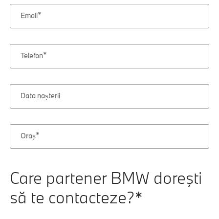
Email
Telefon
ZI
LUNĂ
AN
Data naşterii
Oraş
Care partener BMW doreşti
să te contacteze?*