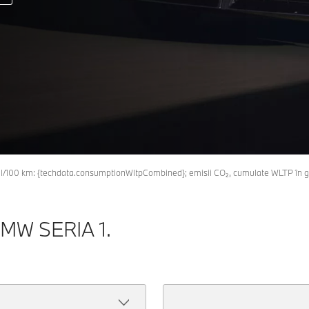
în l/100 km: {techdata.consumptionWltpCombined}; emisii CO₂, cumulate WLTP în
MW SERIA 1.