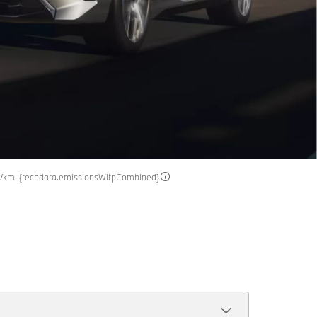
 g/km: {techdata.emissionsWltpCombined}