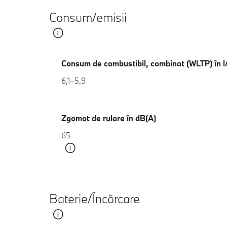
Consum/emisii
Consum de combustibil, combinat (WLTP) în 
6,1–5,9
Zgomot de rulare în dB(A)
65
Baterie/Încărcare