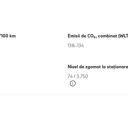
l/100 km
Emisii de CO₂, combinat (WL
138–134
Nivel de zgomot la staţionare
74 / 3.750