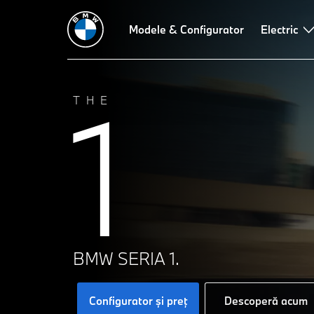
Modele & Configurator
Electric
1
THE
BMW SERIA 1.
Configurator şi preţ
Descoperă acum