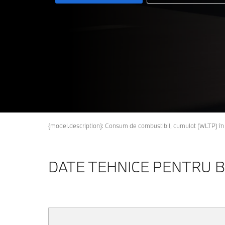
{model.description}: Consum de combustibil, cumulat (WLTP) 
DATE TEHNICE PENTRU B