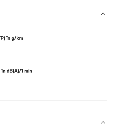
TP) în g/km
 în dB(A)/1 min