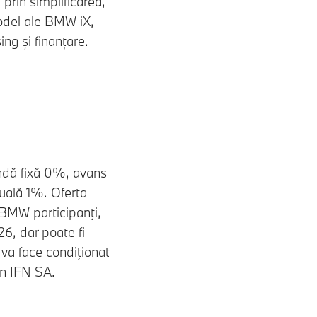
prin simplificarea,
model ale BMW iX,
ing și finanțare.
ândă fixă 0%, avans
uală 1%. Oferta
i BMW participanţi,
26, dar poate fi
 va face condiţionat
on IFN SA.