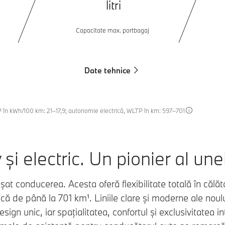
litri
Capacitate max. portbagaj
Date tehnice
 în kWh/100 km: 21–17,9; autonomie electrică, WLTP în km: 597–701
și electric. Un pionier al une
t conducerea. Acesta oferă flexibilitate totală în călăto
că de până la 701 km¹. Liniile clare și moderne ale noulu
ign unic, iar spațialitatea, confortul și exclusivitatea int