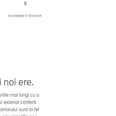
s
Acceleraţie 0-100 km/h
i noi ere.
riile mai lungi cu o
i exterior conferă
eriorului sunt la fel