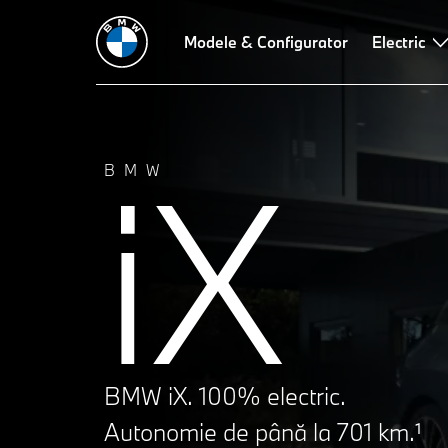
Date tehnice
Autonomie şi încărcare
Modele & Configurator
Design
Performanţă
Electric
iX
BMW
BMW iX. 100% electric.
Autonomie de până la 701 km.¹