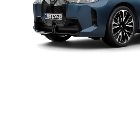
ere maximă
0-100 km/h
Vmax
Autonomie¹
ve60
 kW (544 CP)
4,6 s
200 km/h
597–701 
 xDrive60¹: consum de energie electrică, combinat WLTP în kWh/100 km: 21–17,9