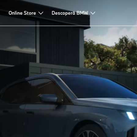
Tehnologii
Online Store
Recomandări și servicii
Descoperă BMW