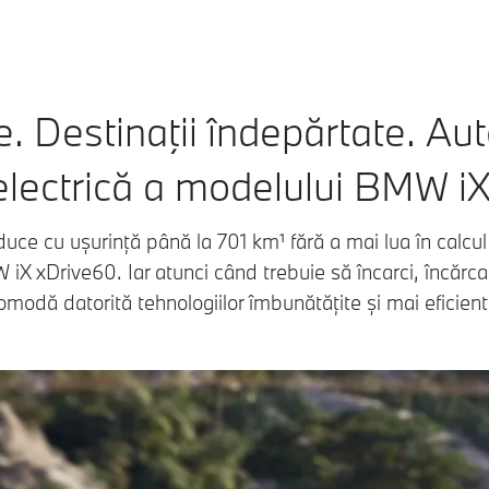
. Destinaţii îndepărtate. A
electrică a modelului BMW iX
ce cu ușurință până la 701 km¹ fără a mai lua în calcul
iX xDrive60. Iar atunci când trebuie să încarci, încărca
omodă datorită tehnologiilor îmbunătățite și mai eficient