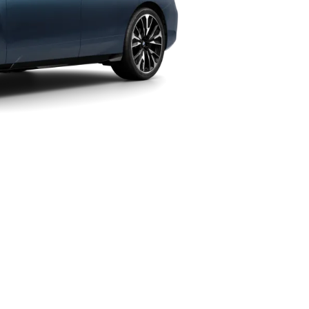
Adaugă la comparație
Date tehnice
km
; autonomie electrică, WLTP în km: 597–701