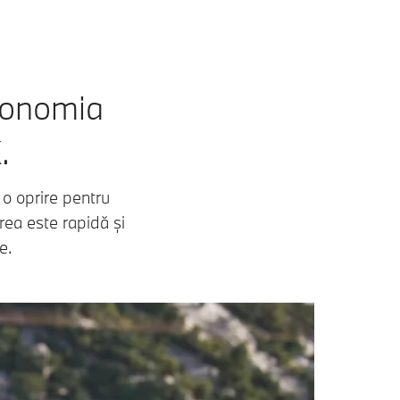
utonomia
.
 o oprire pentru
rea este rapidă și
e.