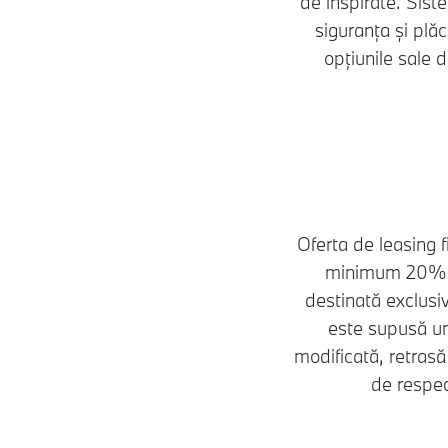
de inspirate. Sist
siguranța și plă
opțiunile sale d
Oferta de leasing 
minimum 20%, p
destinată exclusiv
este supusă uno
modificată, retrasă
de respec