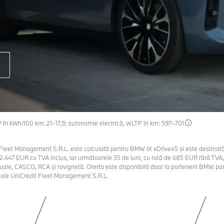
 în kWh/100 km: 21–17,9; autonomie electrică, WLTP în km: 597–701
Fleet Management S.R.L. este calculată pentru BMW iX xDrive45 şi este destinată p
12.447 EUR cu TVA inclus, iar următoarele 35 de luni, cu rată de 685 EUR fără TVA,
ractuale, CASCO, RCA și rovignetă. Oferta este disponibilă doar la partenerii BMW par
rne ale UniCredit Fleet Management S.R.L.