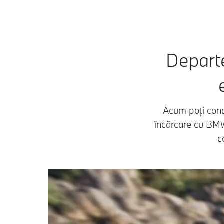
Departe
Acum poți condu
încărcare cu BMW 
c