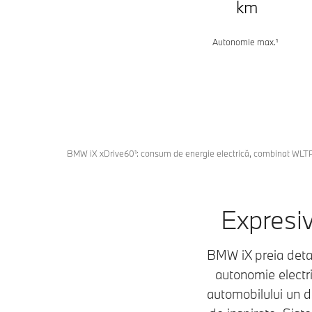
km
Autonomie max.¹
BMW iX xDrive60¹: consum de energie electrică, combinat WLTP
Expresiv 
BMW iX preia detașa
autonomie electri
automobilului un des