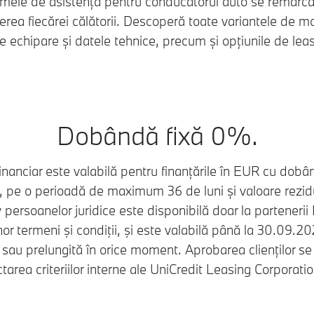
emele de asistență pentru conducătorul auto se remarcă 
cerea fiecărei călătorii. Descoperă toate variantele de 
e echipare și datele tehnice, precum și opțiunile de leas
Dobândă fixă 0%.
financiar este valabilă pentru finanțările în EUR cu dob
e o perioadă de maximum 36 de luni și valoare rezid
 persoanelor juridice este disponibilă doar la parteneri
r termeni şi condiţii, şi este valabilă până la 30.09.20
 sau prelungită în orice moment. Aprobarea clienților se
tarea criteriilor interne ale UniCredit Leasing Corporati