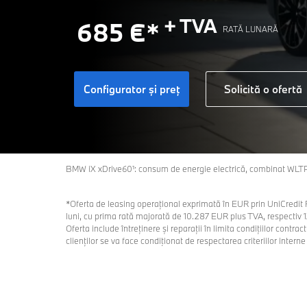
+ TVA
685 €*
RATĂ LUNARĂ
Configurator şi preţ
Solicită o ofertă
BMW iX xDrive60¹: consum de energie electrică, combinat WLTP
*Oferta de leasing operațional exprimată în EUR prin UniCredit 
luni, cu prima rată majorată de 10.287 EUR plus TVA, respectiv 
Oferta include întreținere și reparații în limita condițiilor cont
clienților se va face condiţionat de respectarea criteriilor inte