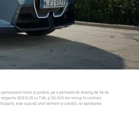
ersoanelor fizice și juridice, pe o perioadă de leasing de 36 de
 respectiv 829 EUR cu TVA, și 30.000 km incluși în contract.
ticipanţi, este supusă unor termeni şi condiţii, iar aprobarea