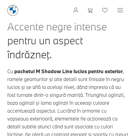
Accente negre intense
pentru un aspect
îndrăzneţ.
Cu
pachetul M Shadow Line lucios pentru exterior
,
ramele geamurilor şi alte detalii sunt finisate în negru
lucios şi se află la acelaşi nivel, dând impresia că au
fost turnate dintr-o singură matriţă. Triunghiul oglinzii,
baza oglinzii şi lama oglinzii în aceeaşi culoare
accentuează aspectul. Lucrând în armonie cu
vopseaua exterioară, elementele fie acţionează ca
detalii subtile atunci când sunt asociate cu culori
închise, fie oferă un contrast elegant şi sportiv cu tonuri