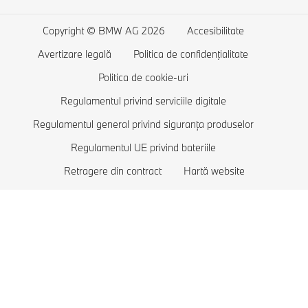
Servicii financiare BMW
BMW Seria 3
Încărcare la domiciliu
Copyright © BMW AG 2026
Accesibilitate
Comparație automobile
BMW Seria 2
Autonomie automobile electrice
Avertizare legală
Politica de confidenţialitate
Solicită un test drive
BMW Seria 1
Costuri automobile electrice
Politica de cookie-uri
Lista de favorite
BMW Luxury
Automobile Plug-in-hybrid
Regulamentul privind serviciile digitale
Regulamentul general privind siguranța produselor
BMW Protection
Regulamentul UE privind bateriile
Retragere din contract
Hartă website