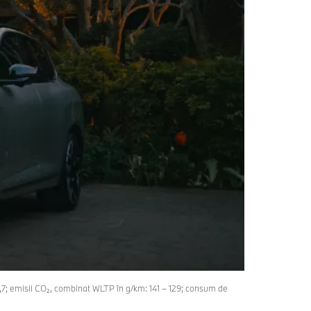
5,7; emisii CO₂, combinat WLTP în g/km: 141 – 129; consum de