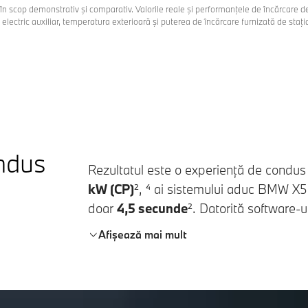
în scop demonstrativ şi comparativ. Valorile reale şi performanţele de încărcare d
electric auxiliar, temperatura exterioară şi puterea de încărcare furnizată de staţi
ndus
Rezultatul este o experiență de condus
kW (CP)
², ⁴ ai sistemului aduc
BMW X5 
doar
4,5 secunde
². Datorită software-u
Drive
, asistat de inteligența artificială, 
Afișează mai mult
sistemelor de asistență sunt corelate cu
te de o dinamică de condus precisă și 
timp ce
motorul M TwinPower Turbo pe 
alături de motorul electric eficient, asi