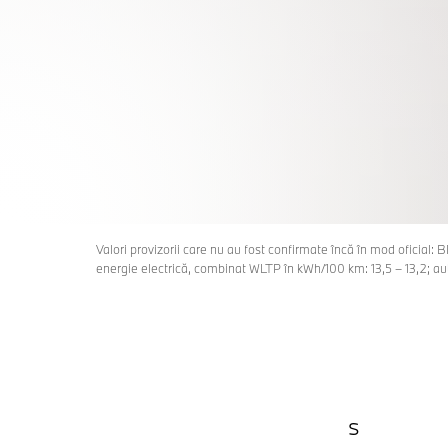
BMW X5 M
O NOUĂ FORȚĂ.
Vreau să aflu mai multe
Valori provizorii care nu au fost confirmate încă în mod oficia
energie electrică, combinat WLTP în kWh/100 km: 13,5 – 13,2; a
s