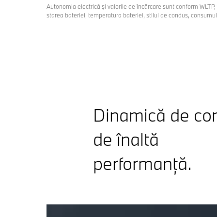
Autonomia electrică şi valorile de încărcare sunt conform WLTP, 
starea bateriei, temperatura bateriei, stilul de condus, consumul 
Dinamică de co
de înaltă
performanță.