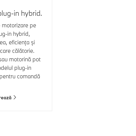
lug-in hybrid.
o motorizare pe
ug-in hybrid,
a, eficiența și
ecare călătorie.
sau motorină pot
delul plug-in
il pentru comandă
urează