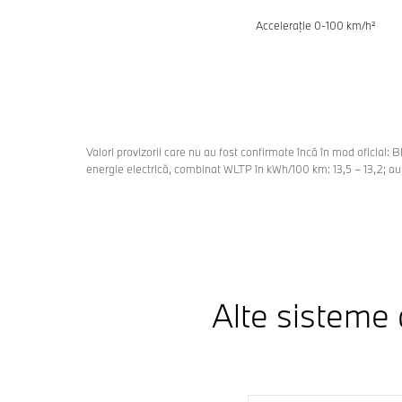
Acceleraţie 0-100 km/h²
Valori provizorii care nu au fost confirmate încă în mod oficia
energie electrică, combinat WLTP în kWh/100 km: 13,5 – 13,2; a
Alte sisteme 