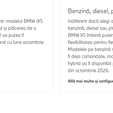
Benzină, diesel, p
are: modelul
BMW iX5
Indiferent dacă alegi 
l și plăcerea de a
benzină, diesel sau pl
 va putea fi
BMW X5
îmbină putere
nd cu luna octombrie
flexibilitatea pentru fi
Modelele pe benzină 
fi deja comandate, mo
hybrid va fi disponib
din octombrie 2026.
Află mai multe și config