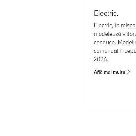
Electric.
Electric, în mișc
modelează viitoru
conduce. Modelul
comandat începâ
2026.
Află mai multe