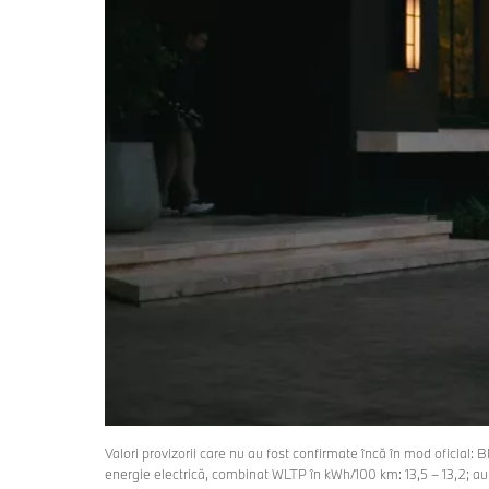
Valori provizorii care nu au fost confirmate încă în mod oficia
energie electrică, combinat WLTP în kWh/100 km: 13,5 – 13,2; a