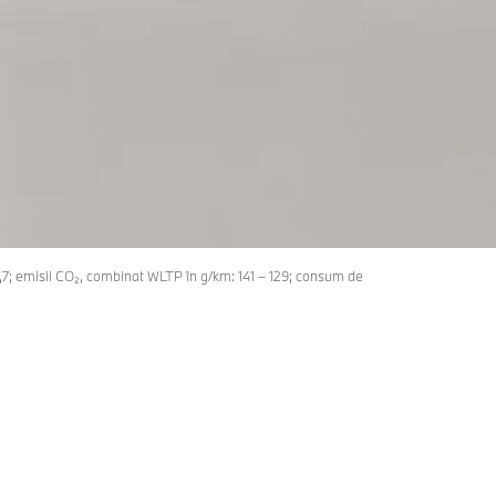
 PENTRU COMANDĂ DIN 8 OCTOMBRIE 2026.
5,7; emisii CO₂, combinat WLTP în g/km: 141 – 129; consum de