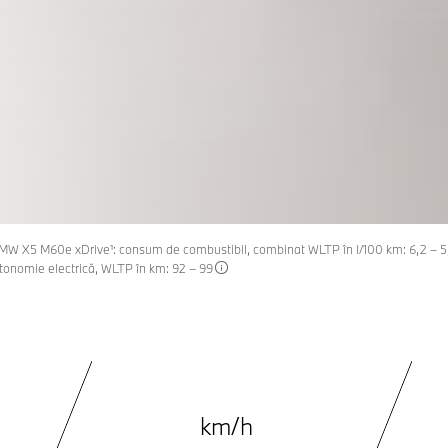
DISPONIBIL
l: BMW X5 M60e xDrive¹: consum de combustibil, combinat WLTP în l/100 km: 6,2 – 
utonomie electrică, WLTP în km: 92 – 99
km/h