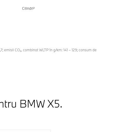
Cilindri²
5,7; emisii CO₂, combinat WLTP în g/km: 141 – 129; consum de
entru
BMW X5
.