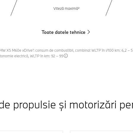
Viteză maximă²
Toate datele tehnice
l: BMW X5 M60e xDrive¹: consum de combustibil, combinat WLTP în l/100 km: 6,2 – 
utonomie electrică, WLTP în km: 92 – 99
de propulsie și motorizări p