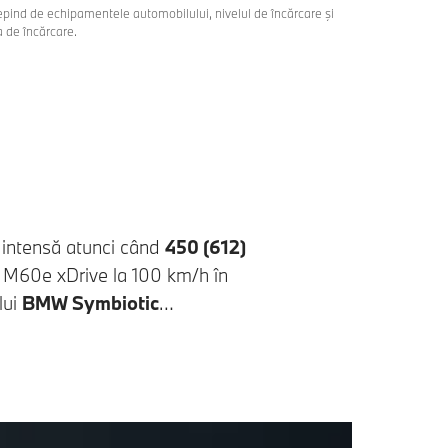
epind de echipamentele automobilului, nivelul de încărcare şi
a de încărcare.
 intensă atunci când
450 (612)
M60e xDrive
la 100 km/h în
lui
BMW Symbiotic
stilul de condus și funcțiile
 o precizie de orologiu. Bucură-
de performanțe excepționale. În
benzină cu 6 cilindri în linie
,
gură o propulsie impresionantă,