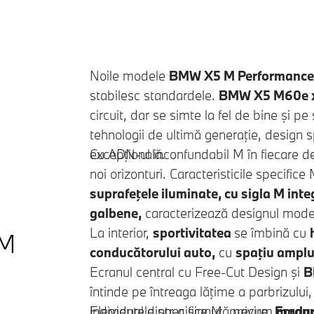
Noile modele
BMW X5 M
Performance
stabilesc standardele.
BMW X5 M60e x
circuit, dar se simte la fel de bine şi
tehnologii de ultimă generaţie, design 
excepţională.
Cu ADN-ul inconfundabil M în fiecare det
noi orizonturi. Caracteristicile specifi
suprafeţele iluminate, cu sigla M inte
galbene,
caracterizează designul moder
La interior,
sportivitatea
se îmbină cu
 M
conducătorului auto,
cu
spaţiu amplu 
Ecranul central cu Free-Cut Design şi
B
întinde pe întreaga lăţime a parbrizului,
individual dintr-o singură privire.
Elementele specifice M, precum
Ecran
modur