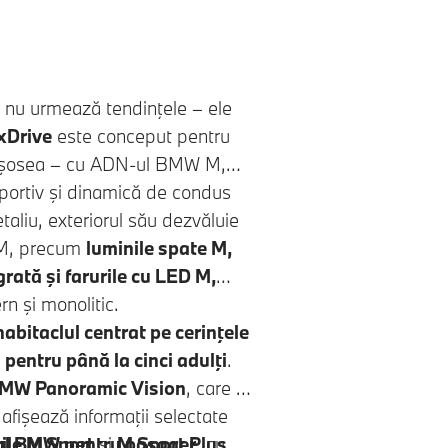
nu urmează tendinţele – ele
Drive
este conceput pentru
 pe şosea – cu ADN-ul BMW M,
sportiv şi dinamică de condus
aliu, exteriorul său dezvăluie
ce M, precum
luminile spate M,
grată şi farurile cu LED M,
n şi monolitic.
habitaclul centrat pe cerinţele
pentru până la cinci adulţi
.
MW Panoramic Vision
, care se
 afişează informaţii selectate
ul BMW pentru pasager
ile M Sport
şi
M Sport Plus
, cu
,