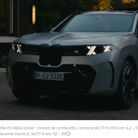
l: BMW X5 M60e xDrive¹: consum de combustibil, combinat WLTP în l/100 km: 6,2 – 
utonomie electrică, WLTP în km: 92 – 99