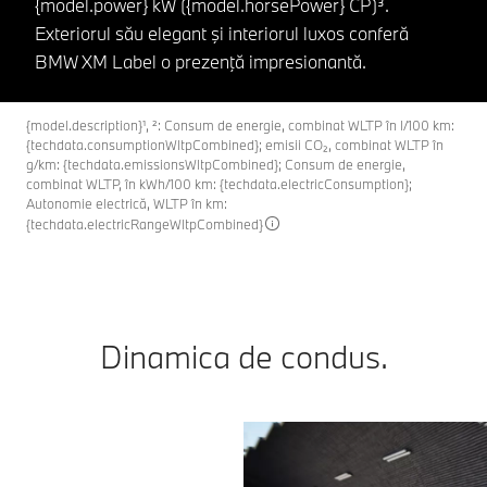
{model.power} kW ({model.horsePower} CP)³.
Exteriorul său elegant şi interiorul luxos conferă
BMW XM Label o prezenţă impresionantă.
{model.description}¹, ²: Consum de energie, combinat WLTP în l/100 km:
{techdata.consumptionWltpCombined}; emisii CO₂, combinat WLTP în
g/km: {techdata.emissionsWltpCombined}; Consum de energie,
combinat WLTP, în kWh/100 km: {techdata.electricConsumption};
Autonomie electrică, WLTP în km:
{techdata.electricRangeWltpCombined}
Dinamica de condus.