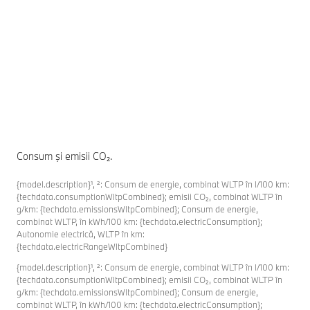
ca
si
Af
Consum şi emisii CO₂.
{model.description}¹, ²: Consum de energie, combinat WLTP în l/100 km:
{techdata.consumptionWltpCombined}; emisii CO₂, combinat WLTP în
g/km: {techdata.emissionsWltpCombined}; Consum de energie,
combinat WLTP, în kWh/100 km: {techdata.electricConsumption};
Autonomie electrică, WLTP în km:
{techdata.electricRangeWltpCombined}
{model.description}¹, ²: Consum de energie, combinat WLTP în l/100 km:
{techdata.consumptionWltpCombined}; emisii CO₂, combinat WLTP în
g/km: {techdata.emissionsWltpCombined}; Consum de energie,
combinat WLTP, în kWh/100 km: {techdata.electricConsumption};