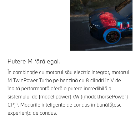
Putere M fără egal.
Se
În combinaţie cu motorul său electric integrat, motorul
Sus
M TwinPower Turbo pe benzină cu 8 clindri în V de
dep
înaltă performanţă oferă o putere incredibilă a
int
sistemului de {model.power} kW ({model.horsePower}
vit
CP)³. Modurile inteligente de condus îmbunătăţesc
experienţa de condus.