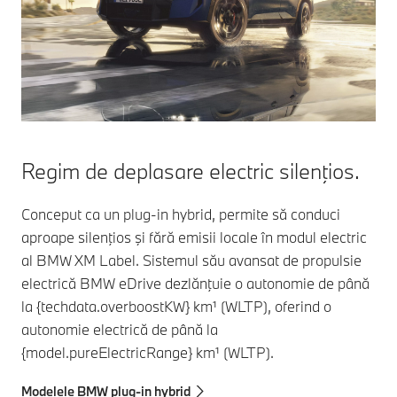
Regim de deplasare electric silenţios.
Conceput ca un plug-in hybrid, permite să conduci
aproape silenţios şi fără emisii locale în modul electric
al BMW XM Label. Sistemul său avansat de propulsie
electrică BMW eDrive dezlănţuie o autonomie de până
la {techdata.overboostKW} km¹ (WLTP), oferind o
autonomie electrică de până la
{model.pureElectricRange} km¹ (WLTP).
Modelele BMW plug-in hybrid