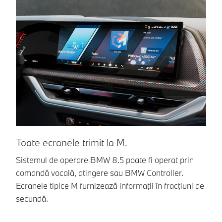
Toate ecranele trimit la M.
To
Sistemul de operare BMW 8.5 poate fi operat prin
Ec
comandă vocală, atingere sau BMW Controller.
ac
Ecranele tipice M furnizează informaţii în fracţiuni de
12
secundă.