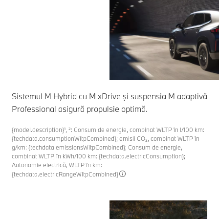
Sistemul M Hybrid cu M xDrive şi suspensia M adaptivă
Professional asigură propulsie optimă.
{model.description}¹, ²: Consum de energie, combinat WLTP în l/100 km:
{techdata.consumptionWltpCombined}; emisii CO₂, combinat WLTP în
g/km: {techdata.emissionsWltpCombined}; Consum de energie,
combinat WLTP, în kWh/100 km: {techdata.electricConsumption};
Autonomie electrică, WLTP în km:
{techdata.electricRangeWltpCombined}