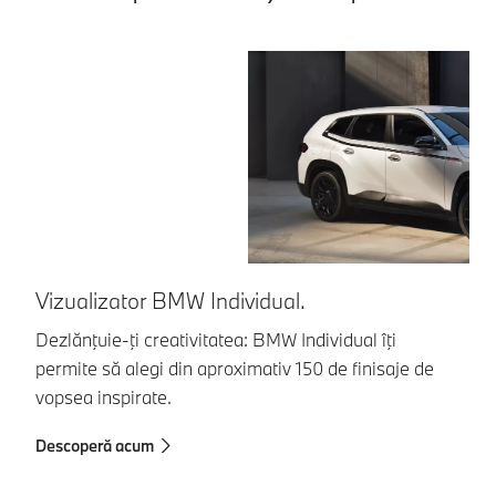
Vizualizator BMW Individual.
Dezlănţuie-ţi creativitatea: BMW Individual îţi
permite să alegi din aproximativ 150 de finisaje de
B
vopsea inspirate.
Pr
te
Descoperă acum
in