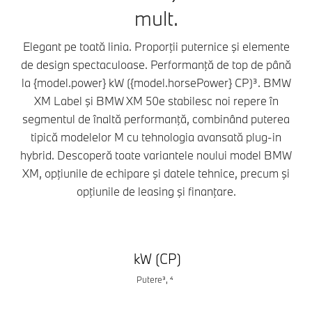
mult.
Elegant pe toată linia. Proporţii puternice şi elemente
de design spectaculoase. Performanţă de top de până
la {model.power} kW ({model.horsePower} CP)³. BMW
XM Label şi BMW XM 50e stabilesc noi repere în
segmentul de înaltă performanţă, combinând puterea
tipică modelelor M cu tehnologia avansată plug-in
hybrid. Descoperă toate variantele noului model BMW
XM, opţiunile de echipare şi datele tehnice, precum şi
opţiunile de leasing şi finanţare.
kW (CP)
Putere³, ⁴