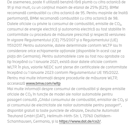
De asemenea, poate fi utilizată benzină fără plumb cu cifra octanică de
91 şi mai mult, cu un conţinut maxim de etanol de 25% (E25). BMW
recomandă combustibil cu cifra octanică de 95. Pentru maşinile de înaltă
performanţă, BMW recomandă combustibil cu cifra octanică de 98.
Datele oficiale cu privire la consumul de combustibil, emisiile de CO₂,
consumul de energie electrică și autonomia electrică au fost stabilite în
conformitate cu procedura de măsurare prescrisă și respectă versiunea
în vigoare Regulamentului (CE) 715/2007 și a Regulamentului (UE)
1151/2017. Pentru autonomie, datele determinate conform WLTP iau în
considerare orice echipamente opţionale (disponibile în acest caz pe
piaţa din Germania). Pentru automobilele care au fost nou aprobate ca
tip începând cu 1 ianuarie 2021, există doar datele oficiale conform
WLTP. În plus, valorile NEDC sunt şterse din certificatele de conformitate
începând cu 1 ianuarie 2023 conform Regulamentului UE 195/2022.
Pentru mai multe informaţii despre procedurile de măsurare WLTP,
accesează
www.bmw.com/wltp
Mai multe informaţii despre consumul de combustibil şi despre emisiile
oficiale de CO₂ în funcţie de model ale noilor automobile pentru
pasageri consultă „Ghidul consumului de combustibil, emisiilor de CO₂ şi
al consumului de electricitate ale noilor automobile pentru pasageri”,
disponibil gratuit la toate punctele de vânzare, Deutsche Automobil
Treuhand GmbH (DAT), Hellmuth-Hirth-Str. 1, 73760 Ostfildern-
Scharnhausen, Germania, şi la
https://www.dat.de/co2/
.