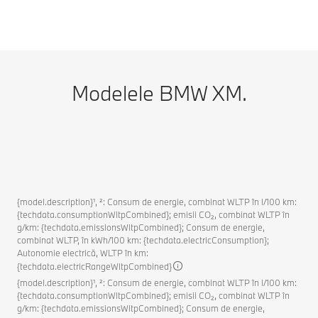
Modelele BMW XM.
{model.description}¹, ²: Consum de energie, combinat WLTP în l/100 km:
{techdata.consumptionWltpCombined}; emisii CO₂, combinat WLTP în
g/km: {techdata.emissionsWltpCombined}; Consum de energie,
combinat WLTP, în kWh/100 km: {techdata.electricConsumption};
Autonomie electrică, WLTP în km:
{techdata.electricRangeWltpCombined}
{model.description}¹, ²: Consum de energie, combinat WLTP în l/100 km:
{techdata.consumptionWltpCombined}; emisii CO₂, combinat WLTP în
g/km: {techdata.emissionsWltpCombined}; Consum de energie,