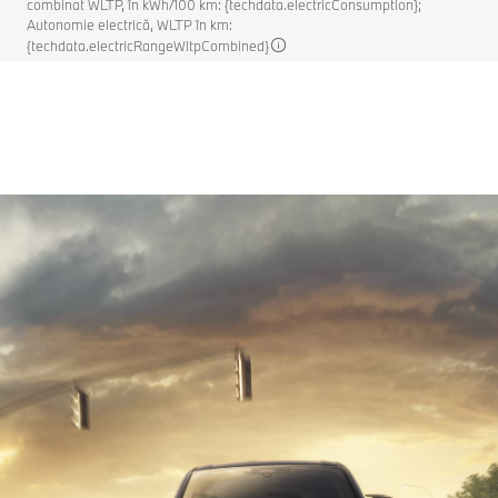
combinat WLTP, în kWh/100 km: {techdata.electricConsumption};
Autonomie electrică, WLTP în km:
{techdata.electricRangeWltpCombined}