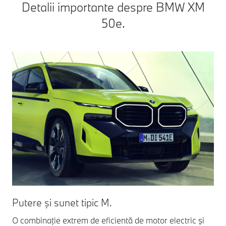
Detalii importante despre BMW XM
50e.
Putere şi sunet tipic M.
Di
O combinaţie extrem de eficientă de motor electric şi
Sus