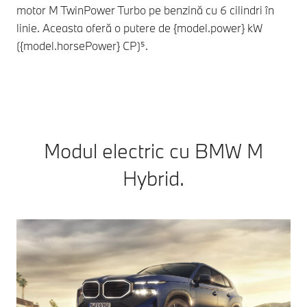
motor M TwinPower Turbo pe benzină cu 6 cilindri în
cu 
linie. Aceasta oferă o putere de {model.power} kW
car
({model.horsePower} CP)⁵.
gen
şi 
Modul electric cu BMW M
Hybrid.