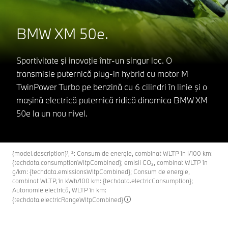
BMW XM 50e.
Sportivitate şi inovaţie într-un singur loc. O
transmisie puternică plug-in hybrid cu motor M
TwinPower Turbo pe benzină cu 6 cilindri în linie şi o
maşină electrică puternică ridică dinamica BMW XM
50e la un nou nivel.
{model.description}¹, ²: Consum de energie, combinat WLTP în l/100 km:
{techdata.consumptionWltpCombined}; emisii CO₂, combinat WLTP în
g/km: {techdata.emissionsWltpCombined}; Consum de energie,
combinat WLTP, în kWh/100 km: {techdata.electricConsumption};
Autonomie electrică, WLTP în km:
{techdata.electricRangeWltpCombined}