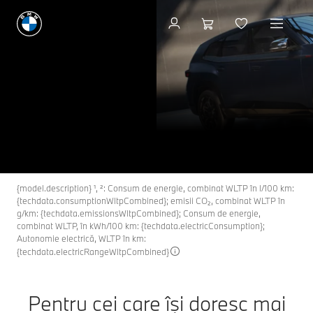
Configurator şi preţ
XM
THE NEW
Noile modele BMW XM.
Solicită o ofertă
{model.description} ¹, ²: Consum de energie, combinat WLTP în l/100 km:
{techdata.consumptionWltpCombined}; emisii CO₂, combinat WLTP în
g/km: {techdata.emissionsWltpCombined}; Consum de energie,
combinat WLTP, în kWh/100 km: {techdata.electricConsumption};
Autonomie electrică, WLTP în km:
{techdata.electricRangeWltpCombined}
Pentru cei care îşi doresc mai