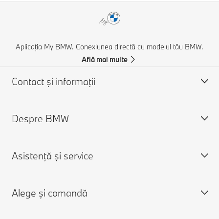
Aplicația My BMW. Conexiunea directă cu modelul tău BMW.
Află mai multe
Contact şi informaţii
Despre BMW
Asistență și Contact
Contactează-ne
Asistenţă şi service
Caută un partener BMW
Despre noi
Asistenţă în caz de accident
Cariere
Alege și comandă
Cere o ofertă
Despre BMW Group
Programare în service
Aplicaţia My BMW