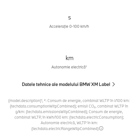
s
Acceleraţie 0-100 km/h
km
Autonomie electrică¹
Datele tehnice ale modelului BMW XM Label
{model.description}¹, ²: Consum de energie, combinat WLTP în l/100 km:
{techdata.consumptionWltpCombined}; emisii CO₂, combinat WLTP în
g/km: {techdata.emissionsWltpCombined}; Consum de energie,
combinat WLTP, în kWh/100 km: {techdata.electricConsumption};
Autonomie electrică, WLTP în km:
{techdata.electricRangeWltpCombined}