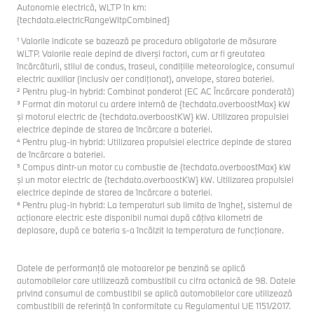
Autonomie electrică, WLTP în km:
{techdata.electricRangeWltpCombined}
¹ Valorile indicate se bazează pe procedura obligatorie de măsurare
WLTP. Valorile reale depind de diverşi factori, cum ar fi greutatea
încărcăturii, stilul de condus, traseul, condiţiile meteorologice, consumul
electric auxiliar (inclusiv aer condiţionat), anvelope, starea bateriei.
² Pentru plug-in hybrid: Combinat ponderat (EC AC Încărcare ponderată)
³ Format din motorul cu ardere internă de {techdata.overboostMax} kW
şi motorul electric de {techdata.overboostKW} kW. Utilizarea propulsiei
electrice depinde de starea de încărcare a bateriei.
⁴ Pentru plug-in hybrid: Utilizarea propulsiei electrice depinde de starea
de încărcare a bateriei.
⁵ Compus dintr-un motor cu combustie de {techdata.overboostMax} kW
şi un motor electric de {techdata.overboostKW} kW. Utilizarea propulsiei
electrice depinde de starea de încărcare a bateriei.
⁶ Pentru plug-in hybrid: La temperaturi sub limita de îngheţ, sistemul de
acţionare electric este disponibil numai după câţiva kilometri de
deplasare, după ce bateria s-a încălzit la temperatura de funcţionare.
Datele de performanţă ale motoarelor pe benzină se aplică
automobilelor care utilizează combustibil cu cifra octanică de 98. Datele
privind consumul de combustibil se aplică automobilelor care utilizează
combustibili de referinţă în conformitate cu Regulamentul UE 1151/2017.