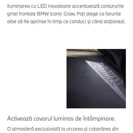
Iluminarea cu LED inovatoare accentuează contururile
grilei frontale BMW Iconic Glow. Poţi alege ca farurile
albe să fie aprinse în timp ce conduci şi când staţionezi.
Activează covorul luminos de întâmpinare.
De
O atmosferă exclusivistă la urcarea şi coborârea din
Jan