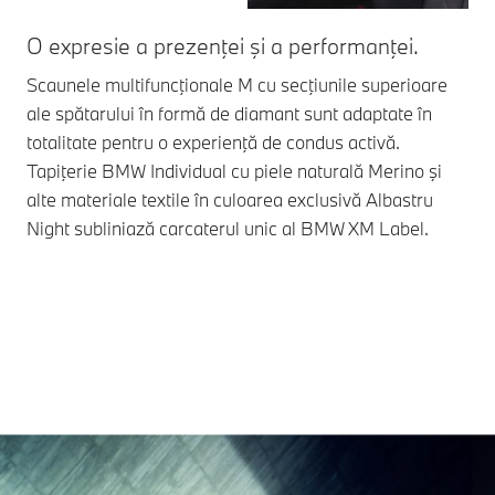
O expresie a prezenţei şi a performanţei.
Sti
Scaunele multifuncţionale M cu secţiunile superioare
Pas
ale spătarului în formă de diamant sunt adaptate în
buc
totalitate pentru o experienţă de condus activă.
pe 
Tapiţerie BMW Individual cu piele naturală Merino şi
BM
alte materiale textile în culoarea exclusivă Albastru
Night subliniază carcaterul unic al BMW XM Label.