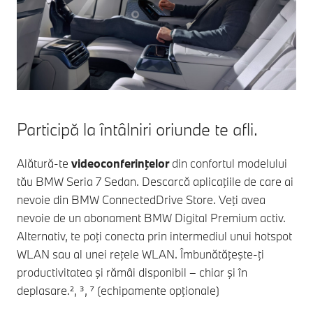
Participă la întâlniri oriunde te afli.
Alătură-te
videoconferinţelor
din confortul modelului
tău
BMW Seria 7
Sedan. Descarcă aplicaţiile de care ai
nevoie din BMW ConnectedDrive Store. Veţi avea
nevoie de un abonament BMW Digital Premium activ.
Alternativ, te poţi conecta prin intermediul unui hotspot
WLAN sau al unei reţele WLAN. Îmbunătăţeşte-ţi
productivitatea şi rămâi disponibil – chiar şi în
deplasare.², ³, ⁷ (echipamente opţionale)