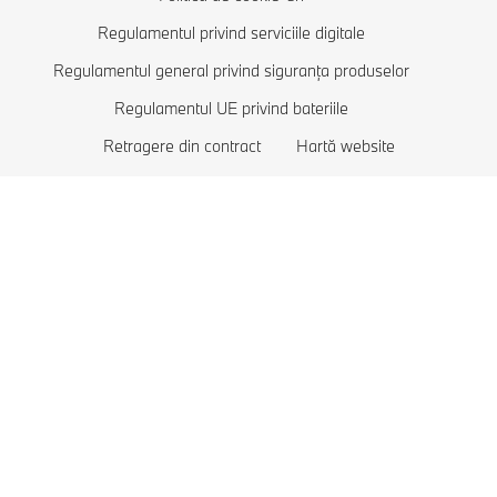
Lista de favorite
BMW Luxury
Automobile Plug-in-hybrid
Regulamentul privind serviciile digitale
Regulamentul general privind siguranța produselor
BMW Protection
Regulamentul UE privind bateriile
Retragere din contract
Hartă website