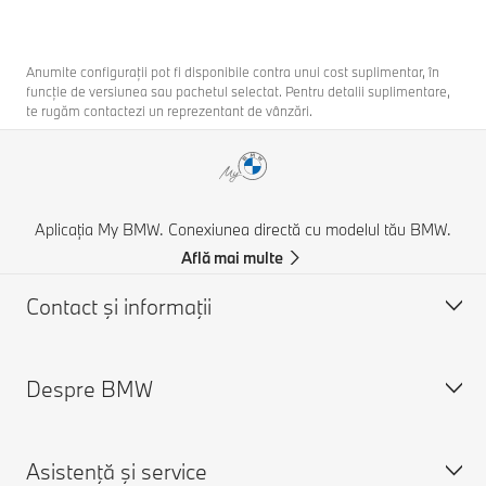
Anumite configurații pot fi disponibile contra unui cost suplimentar, în
funcție de versiunea sau pachetul selectat. Pentru detalii suplimentare,
te rugăm contactezi un reprezentant de vânzări.
Aplicația My BMW. Conexiunea directă cu modelul tău BMW.
Află mai multe
Contact şi informaţii
Despre BMW
Asistență și Contact
Contactează-ne
Asistenţă şi service
Caută un partener BMW
Despre noi