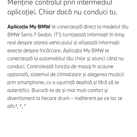
Menţine controlul prin intermediul
aplicaţiei. Chiar dacă nu conduci tu.
Aplicaţia My BMW
te conectează direct la modelul tău
BMW Seria 7
Sedan. ITS furnizează informaţii în timp
real despre starea vehiculului şi afişează informaţii
exacte despre încărcare. Aplicaţia My BMW te
conectează la automobilul tău chiar şi atunci când nu
conduci. Controlează funcţia de masaj în scaune
opţională, sistemul de climatizare şi alegerea muzicii
prin smartphone, cu o uşurinţă deplină şi fără să te
autentifici. Bucură-te de şi mai mult confort şi
divertisment la fiecare drum – indiferent pe ce loc te
afli.², ³, ⁷