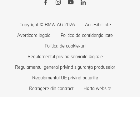
BMW Connected Drive
BMW Seria 4
Încărcare publică pentru modelele electrice
Servicii financiare BMW
BMW Seria 3
Încărcare la domiciliu
Copyright © BMW AG 2026
Accesibilitate
Comparație automobile
BMW Seria 2
Autonomie automobile electrice
Avertizare legală
Politica de confidenţialitate
Solicită un test drive
BMW Seria 1
Costuri automobile electrice
Politica de cookie-uri
Lista de favorite
BMW Luxury
Automobile Plug-in-hybrid
Regulamentul privind serviciile digitale
Regulamentul general privind siguranța produselor
BMW Protection
Regulamentul UE privind bateriile
Retragere din contract
Hartă website