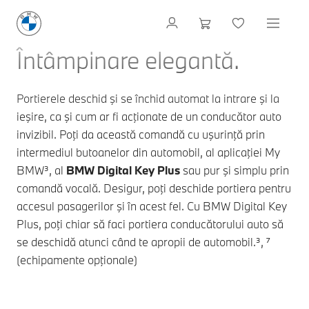
Întâmpinare elegantă.
Portierele deschid şi se închid automat la intrare şi la
ieşire, ca şi cum ar fi acţionate de un conducător auto
invizibil. Poţi da această comandă cu uşurinţă prin
intermediul butoanelor din automobil, al aplicaţiei My
BMW³, al
BMW Digital Key Plus
sau pur şi simplu prin
comandă vocală. Desigur, poţi deschide portiera pentru
accesul pasagerilor şi în acest fel. Cu BMW Digital Key
Plus, poţi chiar să faci portiera conducătorului auto să
se deschidă atunci când te apropii de automobil.³, ⁷
(echipamente opţionale)