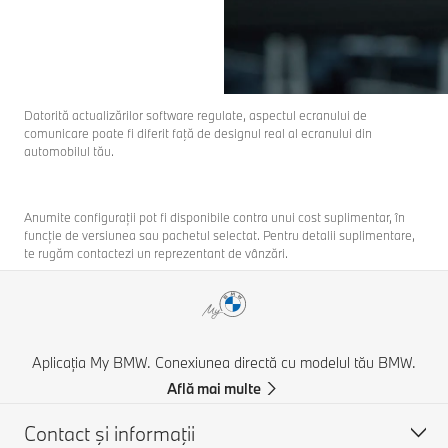
Datorită actualizărilor software regulate, aspectul ecranului de
comunicare poate fi diferit faţă de designul real al ecranului din
automobilul tău.
Anumite configurații pot fi disponibile contra unui cost suplimentar, în
funcție de versiunea sau pachetul selectat. Pentru detalii suplimentare,
te rugăm contactezi un reprezentant de vânzări.
Aplicația My BMW. Conexiunea directă cu modelul tău BMW.
Află mai multe
Contact şi informaţii