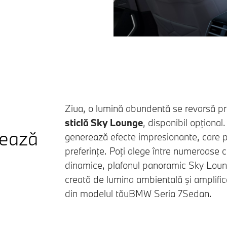
Ziua, o lumină abundentă se revarsă p
sticlă Sky Lounge
, disponibil opţional
eează
generează efecte impresionante, care po
preferinţe. Poţi alege între numeroase cu
dinamice, plafonul panoramic Sky Lou
creată de lumina ambientală şi amplifică
din modelul tău
BMW Seria 7
Sedan.