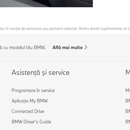
tar, în funcție de versiunea sau pachetul selectat. Pentru detalii suplimentare, te
tă cu modelul tău BMW.
Află mai multe
Asistenţă şi service
M
Programare în service
M
Aplicaţia My BMW
BM
Connected Drive
B
BMW Driver's Guide
B