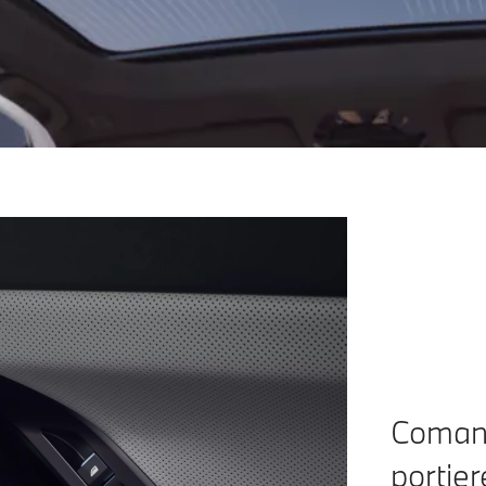
Comandă
portier