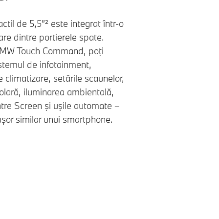
ctil de 5,5”² este integrat într-o
care dintre portierele spate.
BMW Touch Command, poţi
istemul de infotainment,
 climatizare, setările scaunelor,
solară, iluminarea ambientală,
re Screen
şi uşile automate –
 ușor similar unui smartphone.