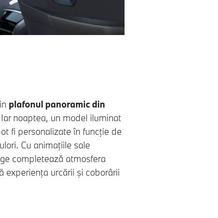
rin
plafonul panoramic din
. Iar noaptea, un model iluminat
t fi personalizate în funcţie de
lori. Cu animaţiile sale
nge completează atmosfera
 experienţa urcării şi coborârii