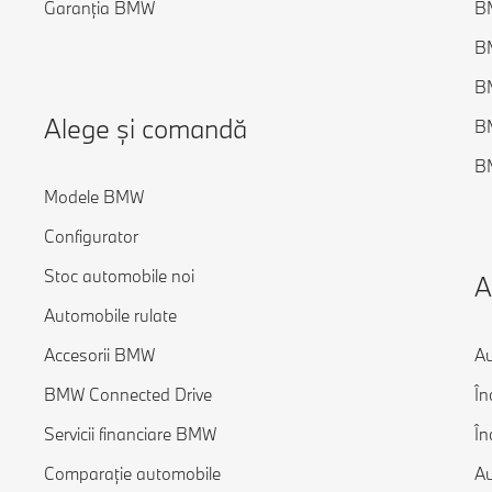
Garanția BMW
B
BM
BM
Alege și comandă
B
BM
Modele BMW
Configurator
Stoc automobile noi
A
Automobile rulate
Accesorii BMW
Au
BMW Connected Drive
În
Servicii financiare BMW
În
Comparație automobile
Au