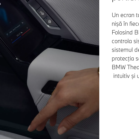
Un ecran ta
nişă în fie
Folosind 
controla s
sistemul de
protecţia 
BMW Theat
intuitiv şi