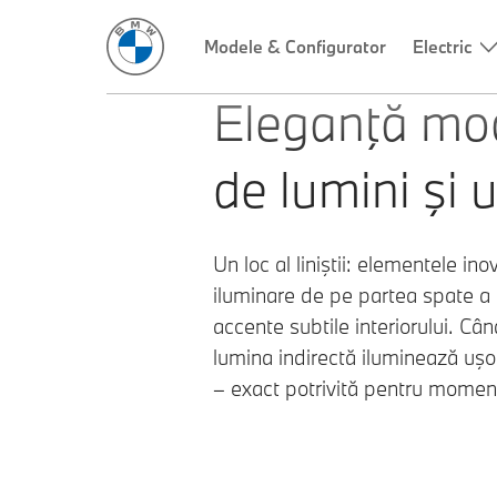
Modele & Configurator
Electric
Eleganţă mo
de lumini şi 
Un loc al liniştii: elementele in
iluminare de pe partea spate a 
accente subtile interiorului. Cân
lumina indirectă iluminează uşo
– exact potrivită pentru momen