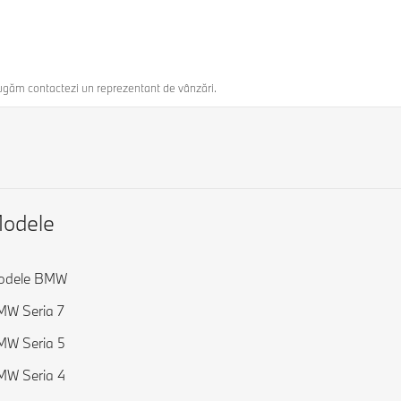
 rugăm contactezi un reprezentant de vânzări.
odele
odele BMW
W Seria 7
MW Seria 5
MW Seria 4