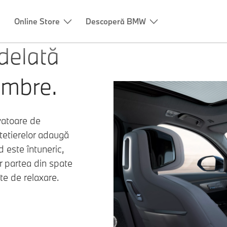
Online Store
Descoperă BMW
delată
umbre.
ovatoare de
tetierelor adaugă
d este întuneric,
r partea din spate
te de relaxare.