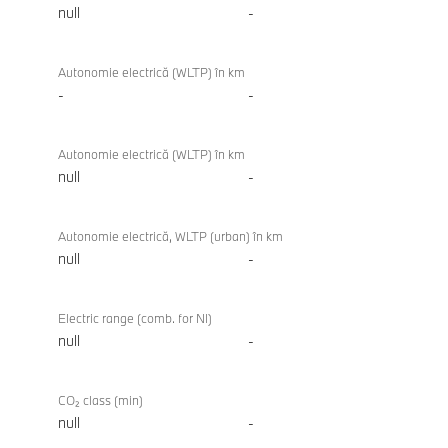
null
-
Autonomie electrică (WLTP) în km
-
-
Autonomie electrică (WLTP) în km
null
-
Autonomie electrică, WLTP (urban) în km
null
-
Electric range (comb. for NI)
null
-
CO₂ class (min)
null
-