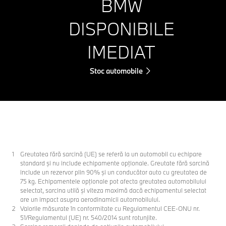
BMW
DISPONIBILE
IMEDIAT
Stoc automobile
Greutatea fără sarcină (UE) se referă la un automobil cu echipare
standard şi nu include echipamente opţionale. Greutate fără sarcină
include un rezervor plin 90% şi un conducător auto cu greutatea de
75 kg. Echipamentele opţionale pot afecta greutatea automobilului
selectat, sarcina utilă şi viteza maximă dacă echipamentul selectat
are un impact asupra aerodinamicii automobilului.
Valorile măsurate în conformitate cu Regulamentul CEE-ONU nr.
51/Regulamentul (UE) nr. 540/2014 sunt rotunjite.