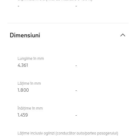
-
-
Dimensiuni
Dimensiuni
BMW
116
Lungime în mm
4.361
-
Lăţime în mm
1.800
-
Înălţime în mm
1.459
-
Lăţime inclusiv oglinzi (conducător auto/partea pasagerului)