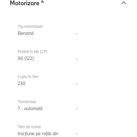
4
Motorizare
Motorizare
BMW
116
Tip motorizare
Benzină
-
Putere în kW (CP)
90 (122)
-
Cuplu în Nm
230
-
Transmisie
7 - automată
-
Tren de rulare
tracțiune pe roțile din
-