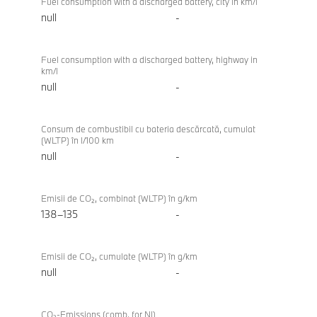
Fuel consumption with a discharged battery, city in km/l
null
-
Fuel consumption with a discharged battery, highway in
km/l
null
-
Consum de combustibil cu bateria descărcată, cumulat
(WLTP) în l/100 km
null
-
Emisii de CO₂, combinat (WLTP) în g/km
138–135
-
Emisii de CO₂, cumulate (WLTP) în g/km
null
-
CO₂-Emissions (comb. for NI)