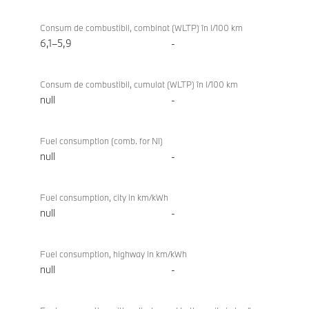
Consum/emisii
BMW
116
Consum de combustibil, combinat (WLTP) în l/100 km
6,1–5,9
-
Consum de combustibil, cumulat (WLTP) în l/100 km
null
-
Fuel consumption (comb. for NI)
null
-
Fuel consumption, city in km/kWh
null
-
Fuel consumption, highway in km/kWh
null
-