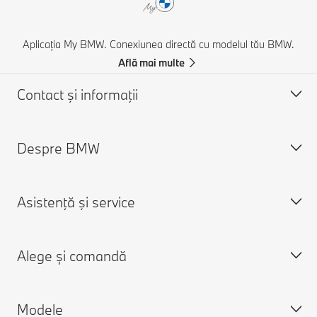
Aplicația My BMW. Conexiunea directă cu modelul tău BMW.
Află mai multe
Contact şi informaţii
Despre BMW
Asistență și Contact
Contactează-ne
Asistenţă şi service
Caută un partener BMW
Despre noi
Asistenţă în caz de accident
Cariere
Alege și comandă
Cere o ofertă
Despre BMW Group
Programare în service
Aplicaţia My BMW
Modele
Connected Drive
Modele BMW