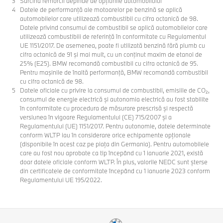
Sarcina remorcii depinde de opţiunile automobilului
Datele de performanţă ale motoarelor pe benzină se aplică
automobilelor care utilizează combustibil cu cifra octanică de 98.
Datele privind consumul de combustibil se aplică automobilelor care
utilizează combustibili de referinţă în conformitate cu Regulamentul
UE 1151/2017. De asemenea, poate fi utilizată benzină fără plumb cu
cifra octanică de 91 şi mai mult, cu un conţinut maxim de etanol de
25% (E25). BMW recomandă combustibil cu cifra octanică de 95.
Pentru maşinile de înaltă performanţă, BMW recomandă combustibil
cu cifra octanică de 98.
Datele oficiale cu privire la consumul de combustibil, emisiile de CO₂,
consumul de energie electrică și autonomia electrică au fost stabilite
în conformitate cu procedura de măsurare prescrisă și respectă
versiunea în vigoare Regulamentului (CE) 715/2007 și a
Regulamentului (UE) 1151/2017. Pentru autonomie, datele determinate
conform WLTP iau în considerare orice echipamente opționale
(disponibile în acest caz pe piața din Germania). Pentru automobilele
care au fost nou aprobate ca tip începând cu 1 ianuarie 2021, există
doar datele oficiale conform WLTP. În plus, valorile NEDC sunt șterse
din certificatele de conformitate începând cu 1 ianuarie 2023 conform
Regulamentului UE 195/2022.