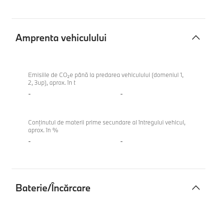
Amprenta vehiculului
Amprenta
BMW
vehiculului
116
Emisiile de CO₂e până la predarea vehiculului (domeniul 1,
2, 3up), aprox. în t
-
-
Conținutul de materii prime secundare al întregului vehicul,
aprox. în %
-
-
Baterie/Încărcare
Baterie/
BMW