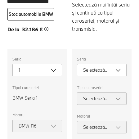
Selectează mai întâi seria
și continuă cu tipul
Stoc automobile BMW
caroseriei, motorul și
transmisia.
De la
32.186 €
Selectați
Selectați
Seria
Seria
următoarele
următoarele
proprietăți
proprietăți
1
Selectează
pentru
pentru
a
a
seria
alege
alege
o
o
Tipul caroseriei
Tipul caroseriei
mașină
mașină
pentru
pentru
BMW Seria 1
Selectează
comparație.
comparație.
tipul
caroseriei
Motorul
Motorul
BMW 116
Selectează
motorul