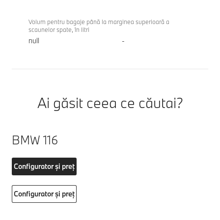
Volum pentru bagaje până la marginea superioară a
scaunelor spate, în litri
null
-
Ai găsit ceea ce căutai?
BMW 116
Configurator și preț
Configurator și preț