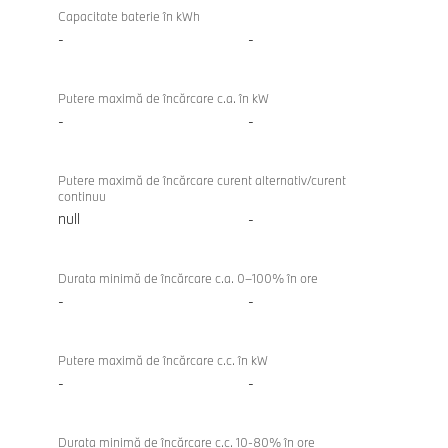
Încărcare
116
Capacitate baterie în kWh
-
-
Putere maximă de încărcare c.a. în kW
-
-
Putere maximă de încărcare curent alternativ/curent
continuu
null
-
Durata minimă de încărcare c.a. 0–100% în ore
-
-
Putere maximă de încărcare c.c. în kW
-
-
Durata minimă de încărcare c.c. 10-80% în ore