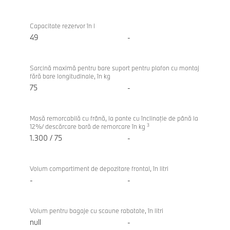
Capacitate rezervor în l
49
-
Sarcină maximă pentru bare suport pentru plafon cu montaj
fără bare longitudinale, în kg
75
-
Masă remorcabilă cu frână, la pante cu înclinaţie de până la
3
12%/ descărcare bară de remorcare în kg
1.300 / 75
-
Volum compartiment de depozitare frontal, în litri
-
-
Volum pentru bagaje cu scaune rabatate, în litri
null
-