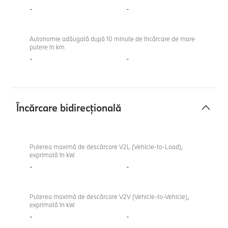
-
-
Autonomie adăugată după 10 minute de încărcare de mare
putere în km
-
-
Încărcare bidirecțională
Încărcare
BMW
bidirecțională
116
Puterea maximă de descărcare V2L (Vehicle-to-Load),
exprimată în kW
-
-
Puterea maximă de descărcare V2V (Vehicle-to-Vehicle),
exprimată în kW
-
-