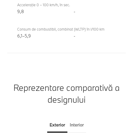
Acceleraţie 0 – 100 km/h, în sec.
9,8
-
Consum de combustibil, combinat (WLTP) în l/100 km
6,1–5,9
-
Reprezentare comparativă a
designului
Exterior
Interior