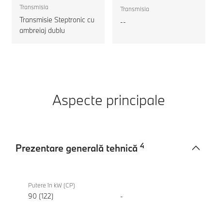
Transmisia
Transmisia
Transmisie Steptronic cu
--
ambreiaj dublu
Aspecte principale
4
Prezentare generală tehnică
Prezentare
BMW
generală
116
Putere în kW (CP)
tehnică
90 (122)
-