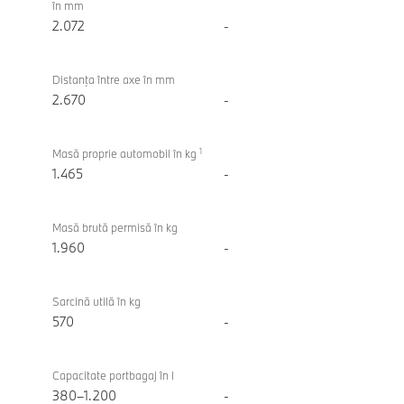
în mm
2.072
-
Distanţa între axe în mm
2.670
-
1
Masă proprie automobil în kg
1.465
-
Masă brută permisă în kg
1.960
-
Sarcină utilă în kg
570
-
Capacitate portbagaj în l
380–1.200
-