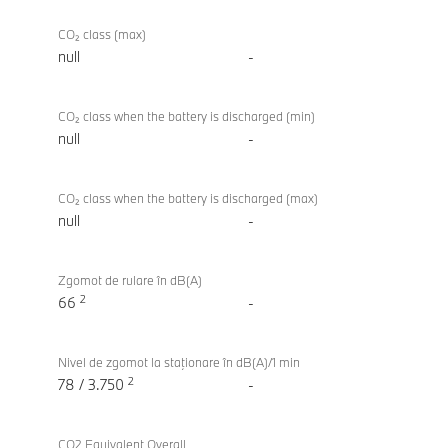
CO₂ class (max)
null
-
CO₂ class when the battery is discharged (min)
null
-
CO₂ class when the battery is discharged (max)
null
-
Zgomot de rulare în dB(A)
2
66
-
Nivel de zgomot la staţionare în dB(A)/1 min
2
78 / 3.750
-
CO2 Equivalent Overall