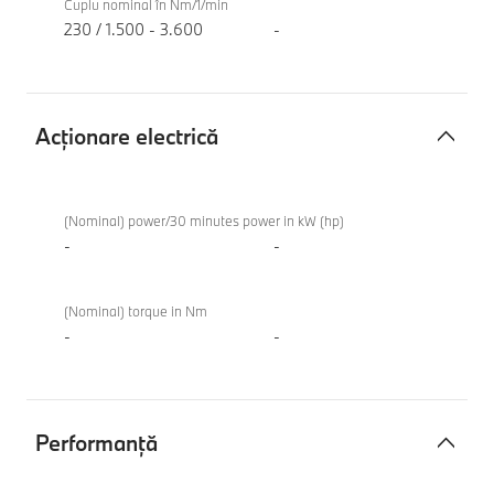
Cuplu nominal în Nm/1/min
230 / 1.500 - 3.600
-
Acţionare electrică
Acţionare
BMW
electrică
116
(Nominal) power/30 minutes power in kW (hp)
-
-
(Nominal) torque in Nm
-
-
Performanţă