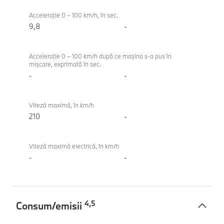
Performanţă
BMW
116
Acceleraţie 0 – 100 km/h, în sec.
9,8
-
Acceleraţie 0 – 100 km/h după ce maşina s-a pus în
mişcare, exprimată în sec.
-
-
Viteză maximă, în km/h
210
-
Viteză maximă electrică, în km/h
-
-
4
,
5
Consum/emisii