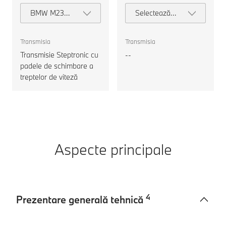
BMW M235
Selectează
xDrive Gran
motorul
Coupe
Transmisia
Transmisia
Transmisie Steptronic cu
--
padele de schimbare a
treptelor de viteză
Aspecte principale
4
Prezentare generală tehnică
Prezentare