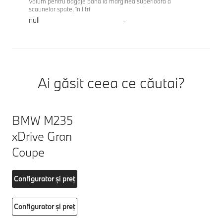
Volum pentru bagaje până la marginea superioară a
scaunelor spate, în litri
null
-
Ai găsit ceea ce căutai?
BMW M235
xDrive Gran
Coupe
Configurator și preț
Configurator și preț