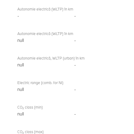
Autonomie electrică (WLTP) în km
-
-
Autonomie electrică (WLTP) în km
null
-
Autonomie electrică, WLTP (urban) în km
null
-
Electric range (comb. for NI)
null
-
CO₂ class (min)
null
-
CO₂ class (max)