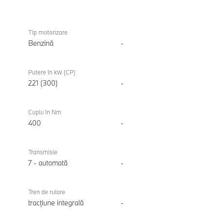
Motorizare
BMW
M235
Tip motorizare
xDrive
Benzină
-
Gran
Coupe
Putere în kW (CP)
221 (300)
-
Cuplu în Nm
400
-
Transmisie
7 - automată
-
Tren de rulare
tracțiune integrală
-