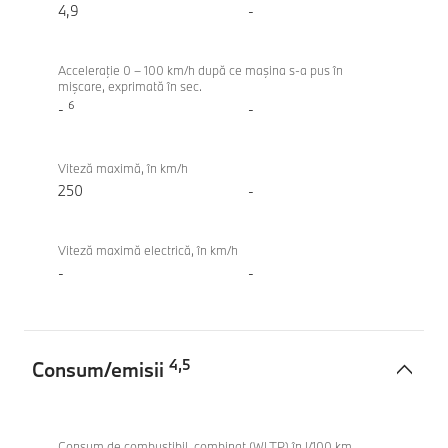
xDrive
4,9
-
Gran
Coupe
Acceleraţie 0 – 100 km/h după ce maşina s-a pus în
mişcare, exprimată în sec.
6
-
-
Viteză maximă, în km/h
250
-
Viteză maximă electrică, în km/h
-
-
4
,
5
Consum/emisii
Consum/emisii
BMW
M235
Consum de combustibil, combinat (WLTP) în l/100 km