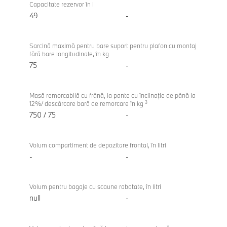
Capacitate rezervor în l
49
-
Sarcină maximă pentru bare suport pentru plafon cu montaj
fără bare longitudinale, în kg
75
-
Masă remorcabilă cu frână, la pante cu înclinaţie de până la
3
12%/ descărcare bară de remorcare în kg
750 / 75
-
Volum compartiment de depozitare frontal, în litri
-
-
Volum pentru bagaje cu scaune rabatate, în litri
null
-