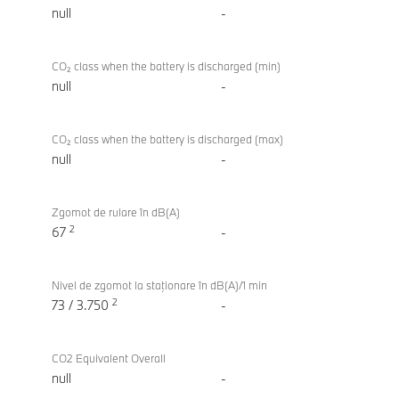
null
-
CO₂ class when the battery is discharged (min)
null
-
CO₂ class when the battery is discharged (max)
null
-
Zgomot de rulare în dB(A)
2
67
-
Nivel de zgomot la staţionare în dB(A)/1 min
2
73 / 3.750
-
CO2 Equivalent Overall
null
-