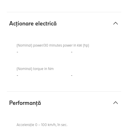
Acţionare electrică
Acţionare
BMW
electrică
M235
(Nominal) power/30 minutes power in kW (hp)
xDrive
-
-
Gran
Coupe
(Nominal) torque in Nm
-
-
Performanţă
Performanţă
BMW
M235
Acceleraţie 0 – 100 km/h, în sec.