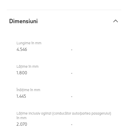
Dimensiuni
Dimensiuni
BMW
M235
Lungime în mm
xDrive
4.546
-
Gran
Coupe
Lăţime în mm
1.800
-
Înălţime în mm
1.445
-
Lăţime inclusiv oglinzi (conducător auto/partea pasagerului)
în mm
2.070
-