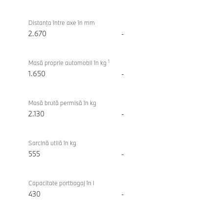
Distanţa între axe în mm
2.670
-
1
Masă proprie automobil în kg
1.650
-
Masă brută permisă în kg
2.130
-
Sarcină utilă în kg
555
-
Capacitate portbagaj în l
430
-