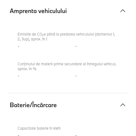
Amprenta vehiculului
Amprenta
BMW
vehiculului
M235
Emisiile de CO₂e până la predarea vehiculului (domeniul 1,
2, 3up), aprox. în t
xDrive
-
-
Gran
Coupe
Conținutul de materii prime secundare al întregului vehicul,
aprox. în %
-
-
Baterie/Încărcare
Baterie/
BMW
Încărcare
M235
Capacitate baterie în kWh
xDrive
-
-