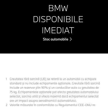
BMW
DISPONIBILE
IMEDIAT
Stoc automobile
Greutatea fără sarcină (UE) se referă la un automobil cu echipare
standard şi nu include echipamente opţionale. Greutate fără sarcină
include un rezervor plin 90% şi un conducător auto cu greutatea de
75 kg. Echipamentele opţionale pot afecta greutatea automobilului
selectat, sarcina utilă şi viteza maximă dacă echipamentul selectat
are un impact asupra aerodinamicii automobilului.
Valorile măsurate în conformitate cu Regulamentul CEE-ONU nr.