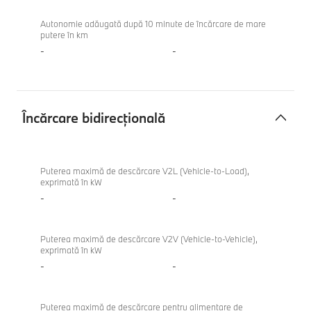
Autonomie adăugată după 10 minute de încărcare de mare
putere în km
-
-
Încărcare bidirecțională
Încărcare
BMW
bidirecțională
M235
Puterea maximă de descărcare V2L (Vehicle-to-Load),
exprimată în kW
xDrive
-
-
Gran
Coupe
Puterea maximă de descărcare V2V (Vehicle-to-Vehicle),
exprimată în kW
-
-
Puterea maximă de descărcare pentru alimentare de