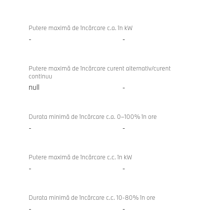
Gran
Coupe
Putere maximă de încărcare c.a. în kW
-
-
Putere maximă de încărcare curent alternativ/curent
continuu
null
-
Durata minimă de încărcare c.a. 0–100% în ore
-
-
Putere maximă de încărcare c.c. în kW
-
-
Durata minimă de încărcare c.c. 10-80% în ore
-
-