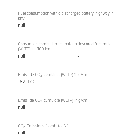
Fuel consumption with a discharged battery, highway in
km/l
null
-
Consum de combustibil cu bateria descărcată, cumulat
(WLTP) în l/100 km
null
-
Emisii de CO₂, combinat (WLTP) în g/km
182–170
-
Emisii de CO₂, cumulate (WLTP) în g/km
null
-
CO₂-Emissions (comb. for NI)
null
-