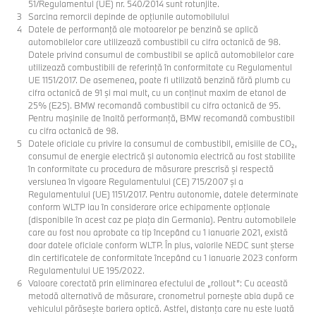
51/Regulamentul (UE) nr. 540/2014 sunt rotunjite.
Sarcina remorcii depinde de opţiunile automobilului
Datele de performanţă ale motoarelor pe benzină se aplică
automobilelor care utilizează combustibil cu cifra octanică de 98.
Datele privind consumul de combustibil se aplică automobilelor care
utilizează combustibili de referinţă în conformitate cu Regulamentul
UE 1151/2017. De asemenea, poate fi utilizată benzină fără plumb cu
cifra octanică de 91 şi mai mult, cu un conţinut maxim de etanol de
25% (E25). BMW recomandă combustibil cu cifra octanică de 95.
Pentru maşinile de înaltă performanţă, BMW recomandă combustibil
cu cifra octanică de 98.
Datele oficiale cu privire la consumul de combustibil, emisiile de CO₂,
consumul de energie electrică și autonomia electrică au fost stabilite
în conformitate cu procedura de măsurare prescrisă și respectă
versiunea în vigoare Regulamentului (CE) 715/2007 și a
Regulamentului (UE) 1151/2017. Pentru autonomie, datele determinate
conform WLTP iau în considerare orice echipamente opționale
(disponibile în acest caz pe piața din Germania). Pentru automobilele
care au fost nou aprobate ca tip începând cu 1 ianuarie 2021, există
doar datele oficiale conform WLTP. În plus, valorile NEDC sunt șterse
din certificatele de conformitate începând cu 1 ianuarie 2023 conform
Regulamentului UE 195/2022.
Valoare corectată prin eliminarea efectului de „rollout”: Cu această
metodă alternativă de măsurare, cronometrul porneşte abia după ce
vehiculul părăseşte bariera optică. Astfel, distanţa care nu este luată