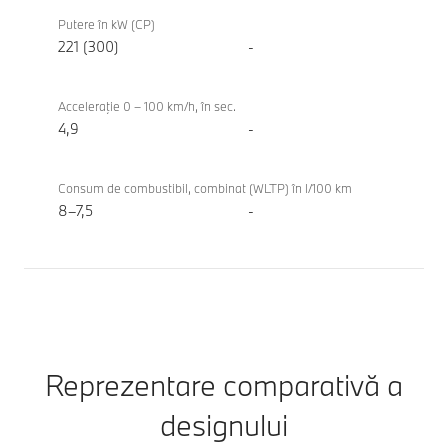
BMW
generală
M235
Putere în kW (CP)
tehnică
xDrive
221 (300)
-
Gran
Coupe
Acceleraţie 0 – 100 km/h, în sec.
4,9
-
Consum de combustibil, combinat (WLTP) în l/100 km
8–7,5
-
Reprezentare comparativă a
designului