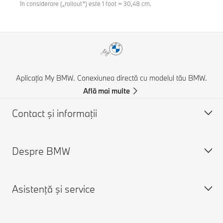
în considerare („rollout”) este 1 foot = 30,48 cm.
Aplicația My BMW. Conexiunea directă cu modelul tău BMW.
Află mai multe
Contact şi informaţii
Despre BMW
Asistență și Contact
Contactează-ne
Asistenţă şi service
Caută un partener BMW
Despre noi
Asistenţă în caz de accident
Cariere