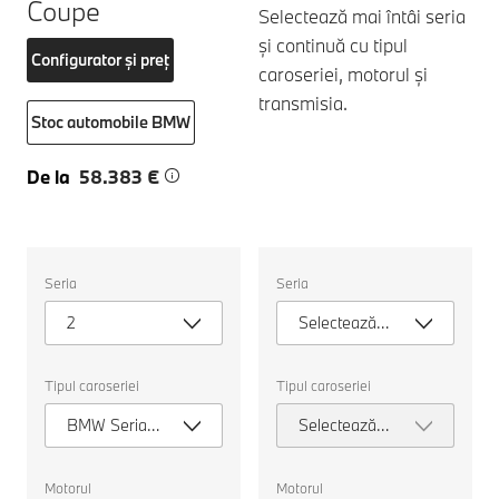
Coupe
Selectează mai întâi seria
și continuă cu tipul
Configurator și preț
caroseriei, motorul și
transmisia.
Stoc automobile BMW
De la
58.383 €
Selectați
Selectați
Seria
Seria
următoarele
următoarele
proprietăți
proprietăți
2
Selectează
pentru
pentru
a
a
seria
alege
alege
o
o
Tipul caroseriei
Tipul caroseriei
mașină
mașină
pentru
pentru
BMW Seria 2
Selectează
comparație.
comparație.
Gran Coupé
tipul
caroseriei
Motorul
Motorul