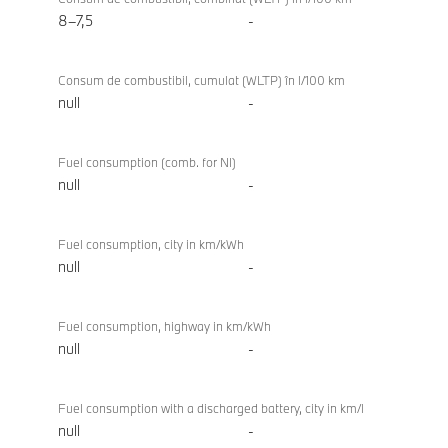
xDrive
8–7,5
-
Gran
Coupe
Consum de combustibil, cumulat (WLTP) în l/100 km
null
-
Fuel consumption (comb. for NI)
null
-
Fuel consumption, city in km/kWh
null
-
Fuel consumption, highway in km/kWh
null
-
Fuel consumption with a discharged battery, city in km/l
null
-