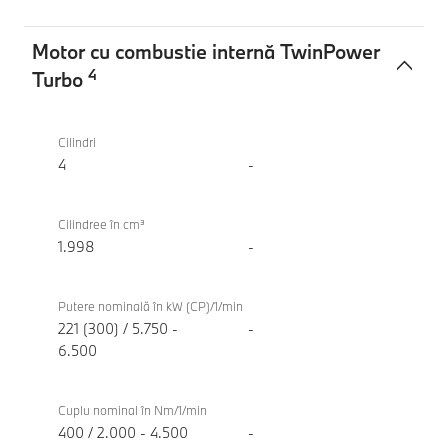
Motor cu combustie internă TwinPower
4
Turbo
Motor
BMW
cu
M235
Cilindri
combustie
xDrive
4
-
internă
Gran
TwinPower
Coupe
Cilindree în cm³
Turbo
1.998
-
Putere nominală în kW (CP)/1/min
221 (300) / 5.750 -
-
6.500
Cuplu nominal în Nm/1/min
400 / 2.000 - 4.500
-