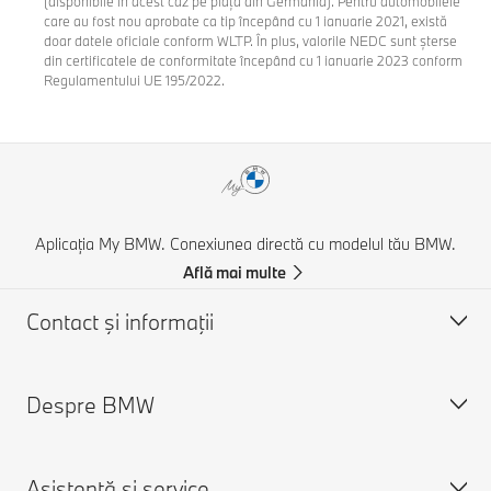
(disponibile în acest caz pe piața din Germania). Pentru automobilele
care au fost nou aprobate ca tip începând cu 1 ianuarie 2021, există
doar datele oficiale conform WLTP. În plus, valorile NEDC sunt șterse
din certificatele de conformitate începând cu 1 ianuarie 2023 conform
Regulamentului UE 195/2022.
Aplicația My BMW. Conexiunea directă cu modelul tău BMW.
Află mai multe
Contact şi informaţii
Despre BMW
Asistență și Contact
Contactează-ne
Asistenţă şi service
Caută un partener BMW
Despre noi