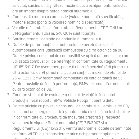
selectat, sarcina utilă şi viteza maximă dacă echipamentul selectat
are un impact asupra aerodinamicii automobilului.
Compus din motor cu combustie (valoare nominală specificată) şi
motor electric (până la valoarea nominală specificată).
Valorile măsurate în conformitate cu Regulamentul CEE-ONU nr.
51/Regulamentul (UE) nr. 540/2014 sunt rotunjite.
Sarcina remorcii depinde de opţiunile automobilului
Datele de performanţă ale motoarelor pe benzină se aplică
automobilelor care utilizează combustibil cu cifra octanică de 98.
Datele privind consumul de combustibil se aplică automobilelor care
utilizează combustibili de referinţă în conformitate cu Regulamentul
UE 1151/2017. De asemenea, poate fi utilizată benzină fără plumb cu
cifra octanică de 91 şi mai mult, cu un conţinut maxim de etanol de
25% (E25). BMW recomandă combustibil cu cifra octanică de 95.
Pentru maşinile de înaltă performanţă, BMW recomandă combustibil
cu cifra octanică de 98.
Conform studiului de evaluare a ciclului de viață la începutul
producției, vezi raportul BMW Vehicle Footprint pentru detalii
Datele oficiale cu privire la consumul de combustibil, emisiile de CO₂,
consumul de energie electrică și autonomia electrică au fost stabilite
în conformitate cu procedura de măsurare prescrisă și respectă
versiunea în vigoare Regulamentului (CE) 715/2007 și a
Regulamentului (UE) 1151/2017. Pentru autonomie, datele determinate
conform WLTP iau în considerare orice echipamente opționale