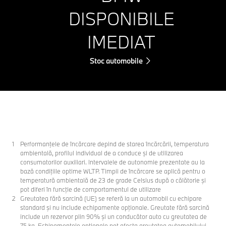
DISPONIBILE
IMEDIAT
Stoc automobile
Performanţele de încărcare depind de starea încărcării, temperatura
ambientală, profilul individual de a conduce şi de utilizarea
consumatorilor auxiliari. Intervalele de autonomie prezentate au la
bază condiţiile optime WLTP. Timpii de încărcare se aplică pentru o
temperatură ambientală de 23 de grade Celsius după o călătorie şi
pot diferi în funcţie de comportamentul de utilizare
Greutatea fără sarcină (UE) se referă la un automobil cu echipare
standard şi nu include echipamente opţionale. Greutate fără sarcină
include un rezervor plin 90% şi un conducător auto cu greutatea de
75 kg. Echipamentele opţionale pot afecta greutatea automobilului