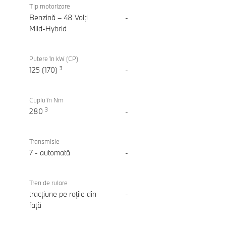
220
Tip motorizare
Gran
Benzină – 48 Volţi
-
Coupe
Mild-Hybrid
Putere în kW (CP)
3
125 (170)
-
Cuplu în Nm
3
280
-
Transmisie
7 - automată
-
Tren de rulare
tracțiune pe roțile din
-
față