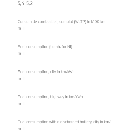
Gran
5,4–5,2
-
Coupe
Consum de combustibil, cumulat (WLTP) în l/100 km
null
-
Fuel consumption (comb. for NI)
null
-
Fuel consumption, city in km/kWh
null
-
Fuel consumption, highway in km/kWh
null
-
Fuel consumption with a discharged battery, city in km/l
null
-