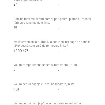
49
-
Sarcină maximă pentru bare suport pentru plafon cu montaj
fără bare longitudinale, în kg
75
-
Masă remorcabilă cu frână, la pante cu înclinaţie de până la
5
12%/ descărcare bară de remorcare în kg
1.300 / 75
-
Volum compartiment de depozitare frontal, în litri
-
-
Volum pentru bagaje cu scaune rabatate, în litri
null
-
Volum pentru bagaje până la marginea superioară a