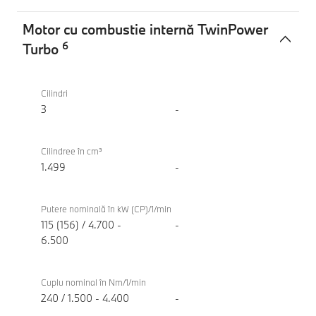
Motor cu combustie internă TwinPower
6
Turbo
Motor
BMW
cu
220
Cilindri
combustie
Gran
3
-
internă
Coupe
TwinPower
Cilindree în cm³
Turbo
1.499
-
Putere nominală în kW (CP)/1/min
115 (156) / 4.700 -
-
6.500
Cuplu nominal în Nm/1/min
240 / 1.500 - 4.400
-