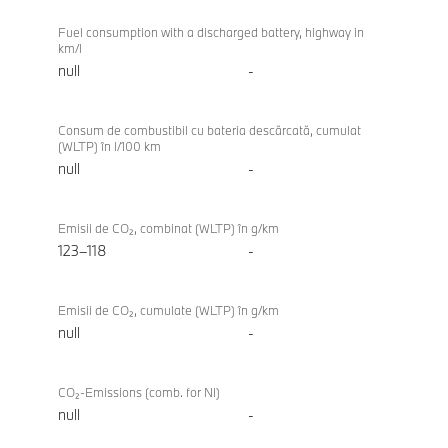
Fuel consumption with a discharged battery, highway in
km/l
null
-
Consum de combustibil cu bateria descărcată, cumulat
(WLTP) în l/100 km
null
-
Emisii de CO₂, combinat (WLTP) în g/km
123–118
-
Emisii de CO₂, cumulate (WLTP) în g/km
null
-
CO₂-Emissions (comb. for NI)
null
-