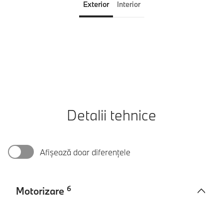
Exterior
Interior
Detalii tehnice
Afișează doar diferențele
6
Motorizare
Motorizare
BMW