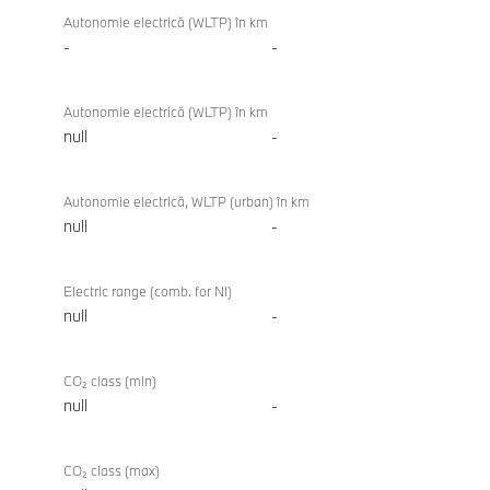
Autonomie electrică (WLTP) în km
-
-
Autonomie electrică (WLTP) în km
null
-
Autonomie electrică, WLTP (urban) în km
null
-
Electric range (comb. for NI)
null
-
CO₂ class (min)
null
-
CO₂ class (max)