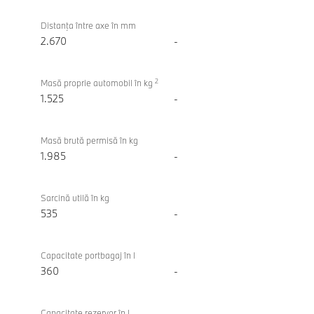
Distanţa între axe în mm
2.670
-
2
Masă proprie automobil în kg
1.525
-
Masă brută permisă în kg
1.985
-
Sarcină utilă în kg
535
-
Capacitate portbagaj în l
360
-
Capacitate rezervor în l