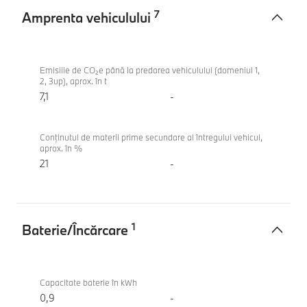
7
Amprenta vehiculului
Amprenta
BMW
vehiculului
220
Emisiile de CO₂e până la predarea vehiculului (domeniul 1,
2, 3up), aprox. în t
Gran
7,1
-
Coupe
Conținutul de materii prime secundare al întregului vehicul,
aprox. în %
21
-
1
Baterie/Încărcare
Baterie/
BMW
Încărcare
220
Capacitate baterie în kWh
Gran
0,9
-