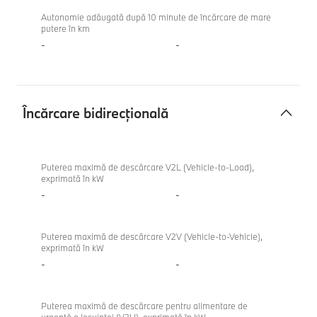
Autonomie adăugată după 10 minute de încărcare de mare
putere în km
-
-
Încărcare bidirecțională
Încărcare
BMW
bidirecțională
220
Puterea maximă de descărcare V2L (Vehicle-to-Load),
exprimată în kW
Gran
-
-
Coupe
Puterea maximă de descărcare V2V (Vehicle-to-Vehicle),
exprimată în kW
-
-
Puterea maximă de descărcare pentru alimentare de