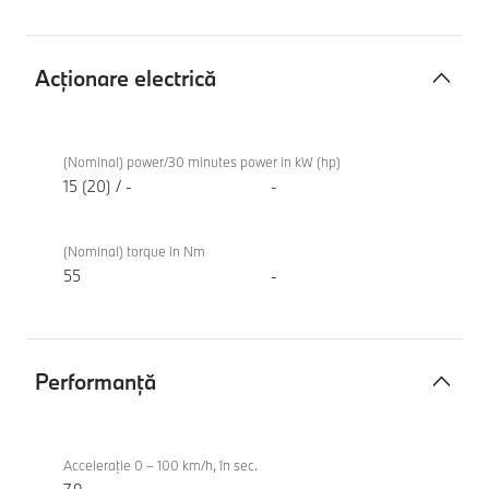
Acţionare electrică
Acţionare
BMW
electrică
220
(Nominal) power/30 minutes power in kW (hp)
Gran
15 (20) / -
-
Coupe
(Nominal) torque in Nm
55
-
Performanţă
Performanţă
BMW
220
Acceleraţie 0 – 100 km/h, în sec.