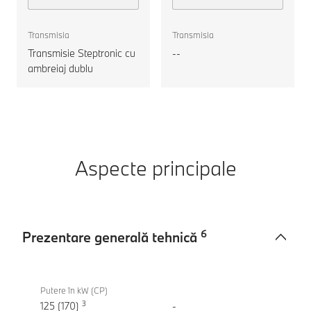
Gran Coupe
motorul
Transmisia
Transmisia
Transmisie Steptronic cu
--
ambreiaj dublu
Aspecte principale
6
Prezentare generală tehnică
Prezentare
BMW
generală
220
Putere în kW (CP)
tehnică
3
Gran
125 (170)
-