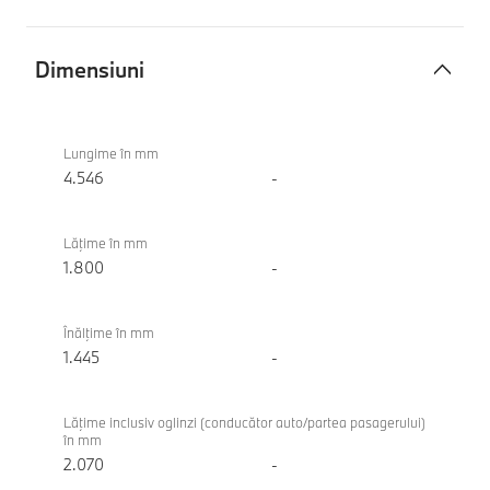
Dimensiuni
Dimensiuni
BMW
220
Lungime în mm
Gran
4.546
-
Coupe
Lăţime în mm
1.800
-
Înălţime în mm
1.445
-
Lăţime inclusiv oglinzi (conducător auto/partea pasagerului)
în mm
2.070
-