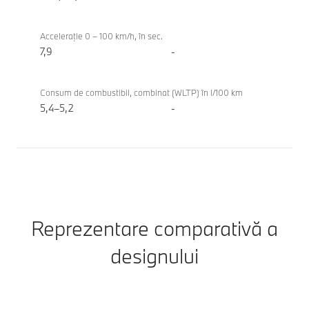
Coupe
Acceleraţie 0 – 100 km/h, în sec.
7,9
-
Consum de combustibil, combinat (WLTP) în l/100 km
5,4–5,2
-
Reprezentare comparativă a
designului