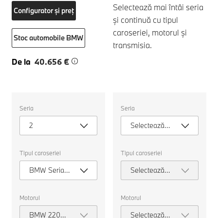
Selectează mai întâi seria
Configurator și preț
și continuă cu tipul
caroseriei, motorul și
Stoc automobile BMW
transmisia.
De la
40.656 €
Selectați
Selectați
Seria
Seria
următoarele
următoarele
proprietăți
proprietăți
2
Selectează
pentru
pentru
a
a
seria
alege
alege
o
o
Tipul caroseriei
Tipul caroseriei
mașină
mașină
pentru
pentru
BMW Seria 2
Selectează
comparație.
comparație.
Gran Coupé
tipul
caroseriei
Motorul
Motorul
BMW 220
Selectează