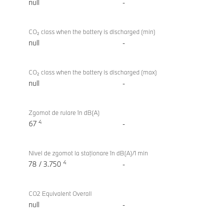
null
-
CO₂ class when the battery is discharged (min)
null
-
CO₂ class when the battery is discharged (max)
null
-
Zgomot de rulare în dB(A)
4
67
-
Nivel de zgomot la staţionare în dB(A)/1 min
4
78 / 3.750
-
CO2 Equivalent Overall
null
-