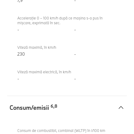
Gran
7,9
-
Coupe
Acceleraţie 0 – 100 km/h după ce maşina s-a pus în
mişcare, exprimată în sec.
-
-
Viteză maximă, în km/h
230
-
Viteză maximă electrică, în km/h
-
-
6
,
8
Consum/emisii
Consum/emisii
BMW
220
Consum de combustibil, combinat (WLTP) în l/100 km