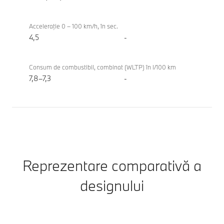
Touring
Acceleraţie 0 – 100 km/h, în sec.
4,5
-
Consum de combustibil, combinat (WLTP) în l/100 km
7,8–7,3
-
Reprezentare comparativă a
designului