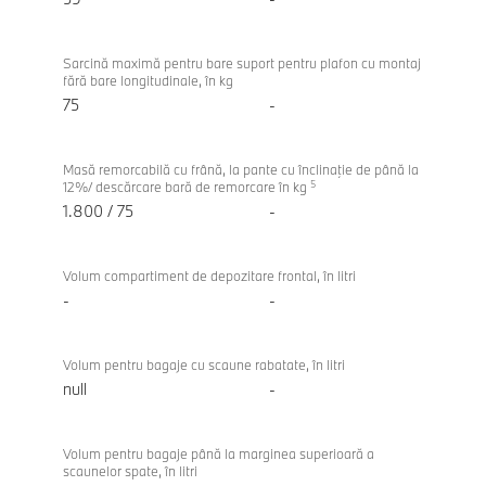
Sarcină maximă pentru bare suport pentru plafon cu montaj
fără bare longitudinale, în kg
75
-
Masă remorcabilă cu frână, la pante cu înclinaţie de până la
5
12%/ descărcare bară de remorcare în kg
1.800 / 75
-
Volum compartiment de depozitare frontal, în litri
-
-
Volum pentru bagaje cu scaune rabatate, în litri
null
-
Volum pentru bagaje până la marginea superioară a
scaunelor spate, în litri