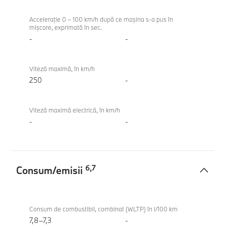
Touring
Acceleraţie 0 – 100 km/h după ce maşina s-a pus în
mişcare, exprimată în sec.
-
-
Viteză maximă, în km/h
250
-
Viteză maximă electrică, în km/h
-
-
6
,
7
Consum/emisii
Consum/emisii
BMW
M340i
Consum de combustibil, combinat (WLTP) în l/100 km
xDrive
7,8–7,3
-