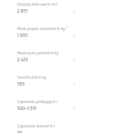
Distanţa între axe în mm
2.851
-
2
Masă proprie automobil în kg
1.905
-
Masă brută permisă în kg
2.425
-
Sarcină utilă în kg
595
-
Capacitate portbagaj în l
500–1.510
-
Capacitate rezervor în l
59
-