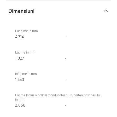
Dimensiuni
Dimensiuni
BMW
M340i
Lungime în mm
xDrive
4.714
-
Touring
Lăţime în mm
1.827
-
Înălţime în mm
1.440
-
Lăţime inclusiv oglinzi (conducător auto/partea pasagerului)
în mm
2.068
-