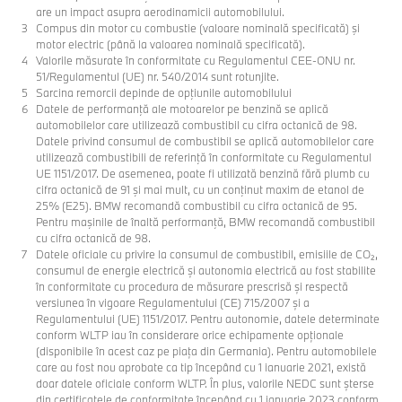
are un impact asupra aerodinamicii automobilului.
Compus din motor cu combustie (valoare nominală specificată) şi
motor electric (până la valoarea nominală specificată).
Valorile măsurate în conformitate cu Regulamentul CEE-ONU nr.
51/Regulamentul (UE) nr. 540/2014 sunt rotunjite.
Sarcina remorcii depinde de opţiunile automobilului
Datele de performanţă ale motoarelor pe benzină se aplică
automobilelor care utilizează combustibil cu cifra octanică de 98.
Datele privind consumul de combustibil se aplică automobilelor care
utilizează combustibili de referinţă în conformitate cu Regulamentul
UE 1151/2017. De asemenea, poate fi utilizată benzină fără plumb cu
cifra octanică de 91 şi mai mult, cu un conţinut maxim de etanol de
25% (E25). BMW recomandă combustibil cu cifra octanică de 95.
Pentru maşinile de înaltă performanţă, BMW recomandă combustibil
cu cifra octanică de 98.
Datele oficiale cu privire la consumul de combustibil, emisiile de CO₂,
consumul de energie electrică și autonomia electrică au fost stabilite
în conformitate cu procedura de măsurare prescrisă și respectă
versiunea în vigoare Regulamentului (CE) 715/2007 și a
Regulamentului (UE) 1151/2017. Pentru autonomie, datele determinate
conform WLTP iau în considerare orice echipamente opționale
(disponibile în acest caz pe piața din Germania). Pentru automobilele
care au fost nou aprobate ca tip începând cu 1 ianuarie 2021, există
doar datele oficiale conform WLTP. În plus, valorile NEDC sunt șterse
din certificatele de conformitate începând cu 1 ianuarie 2023 conform