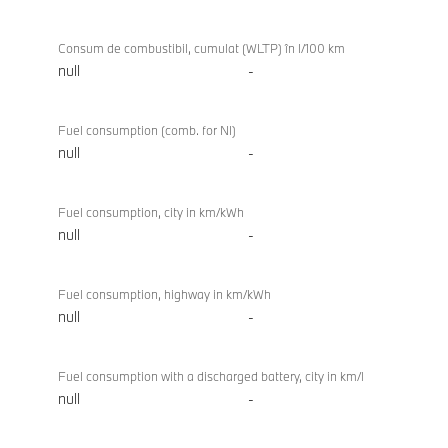
Touring
Consum de combustibil, cumulat (WLTP) în l/100 km
null
-
Fuel consumption (comb. for NI)
null
-
Fuel consumption, city in km/kWh
null
-
Fuel consumption, highway in km/kWh
null
-
Fuel consumption with a discharged battery, city in km/l
null
-