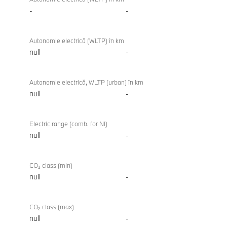
-
-
Autonomie electrică (WLTP) în km
null
-
Autonomie electrică, WLTP (urban) în km
null
-
Electric range (comb. for NI)
null
-
CO₂ class (min)
null
-
CO₂ class (max)
null
-