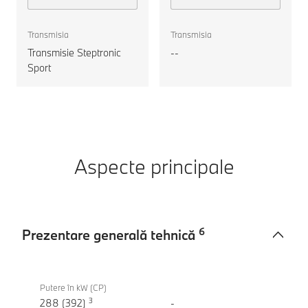
xDrive
motorul
Touring
Transmisia
Transmisia
Transmisie Steptronic
--
Sport
Aspecte principale
6
Prezentare generală tehnică
Prezentare
BMW
generală
M340i
Putere în kW (CP)
tehnică
3
xDrive
288 (392)
-