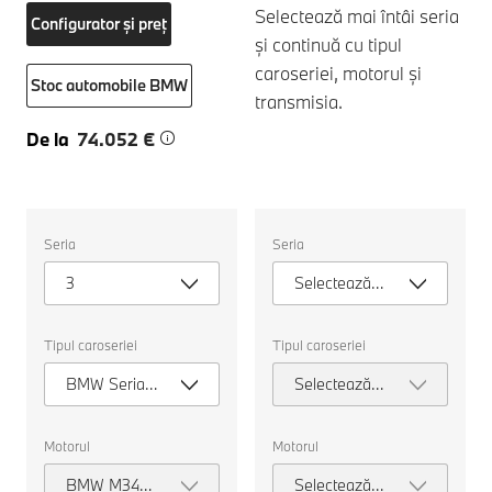
Selectează mai întâi seria
Configurator și preț
și continuă cu tipul
caroseriei, motorul și
Stoc automobile BMW
transmisia.
De la
74.052 €
Selectați
Selectați
Seria
Seria
următoarele
următoarele
proprietăți
proprietăți
3
Selectează
pentru
pentru
a
a
seria
alege
alege
o
o
Tipul caroseriei
Tipul caroseriei
mașină
mașină
pentru
pentru
BMW Seria 3
Selectează
comparație.
comparație.
Touring
tipul
caroseriei
Motorul
Motorul
BMW M340i
Selectează