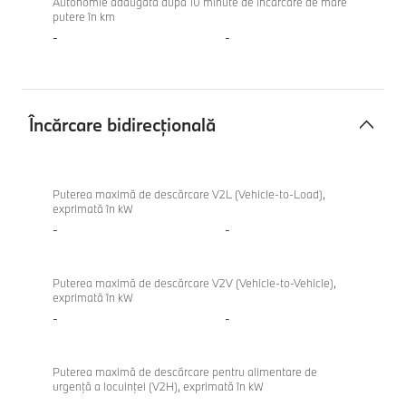
Autonomie adăugată după 10 minute de încărcare de mare
putere în km
-
-
Încărcare bidirecțională
Încărcare
BMW
bidirecțională
M340i
Puterea maximă de descărcare V2L (Vehicle-to-Load),
exprimată în kW
xDrive
-
-
Touring
Puterea maximă de descărcare V2V (Vehicle-to-Vehicle),
exprimată în kW
-
-
Puterea maximă de descărcare pentru alimentare de
urgenţă a locuinţei (V2H), exprimată în kW