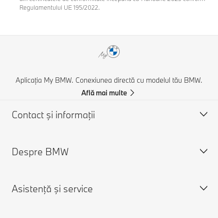
Regulamentului UE 195/2022.
Aplicația My BMW. Conexiunea directă cu modelul tău BMW.
Află mai multe
Contact şi informaţii
Despre BMW
Asistență și Contact
Contactează-ne
Asistenţă şi service
Caută un partener BMW
Despre noi
Asistenţă în caz de accident
Cariere