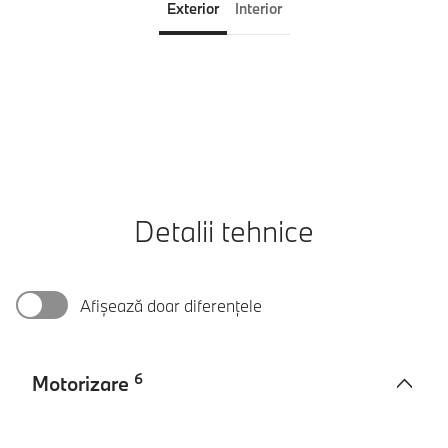
Exterior
Interior
Detalii tehnice
Afișează doar diferențele
6
Motorizare
Motorizare
BMW