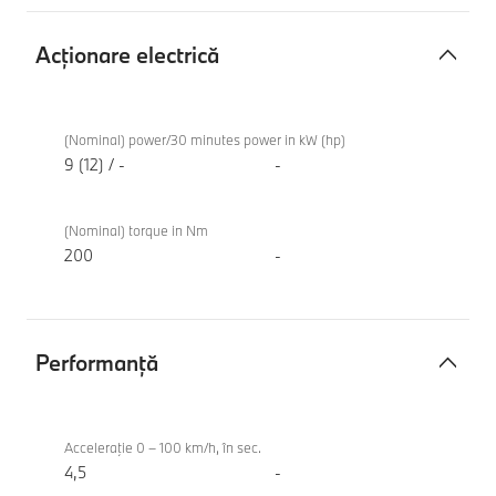
Acţionare electrică
Acţionare
BMW
electrică
M340i
(Nominal) power/30 minutes power in kW (hp)
xDrive
9 (12) / -
-
Touring
(Nominal) torque in Nm
200
-
Performanţă
Performanţă
BMW
M340i
Acceleraţie 0 – 100 km/h, în sec.
xDrive
4,5
-