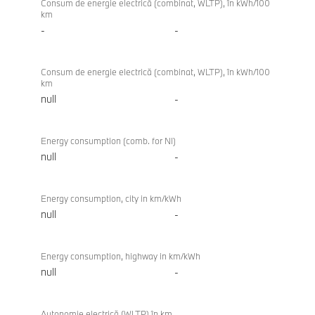
Consum de energie electrică (combinat, WLTP), în kWh/100
km
-
-
Consum de energie electrică (combinat, WLTP), în kWh/100
km
null
-
Energy consumption (comb. for NI)
null
-
Energy consumption, city in km/kWh
null
-
Energy consumption, highway in km/kWh
null
-
Autonomie electrică (WLTP) în km