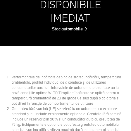
DISPONIBILE
IMEDIAT
Stoc automobile
Performanţele de încărcare depind de starea încărcării, temperatura
ambientală, profilul individual de a conduce şi de utilizarea
consumatorilor auxiliari. Intervalele de autonomie prezentate au la
bază condiţiile optime WLTP. Timpii de încărcare se aplică pentru o
temperatură ambientală de 23 de grade Celsius după o călătorie şi
pot diferi în funcţie de comportamentul de utilizare
Greutatea fără sarcină (UE) se referă la un automobil cu echipare
standard şi nu include echipamente opţionale. Greutate fără sarcină
include un rezervor plin 90% şi un conducător auto cu greutatea de
75 kg. Echipamentele opţionale pot afecta greutatea automobilului
selectat, sarcina utilă şi viteza maximă dacă echipamentul selectat