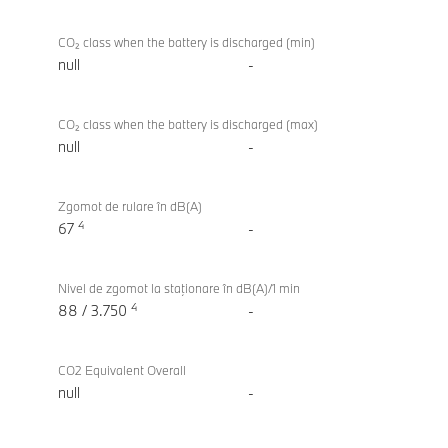
CO₂ class when the battery is discharged (min)
null
-
CO₂ class when the battery is discharged (max)
null
-
Zgomot de rulare în dB(A)
4
67
-
Nivel de zgomot la staţionare în dB(A)/1 min
4
88 / 3.750
-
CO2 Equivalent Overall
null
-