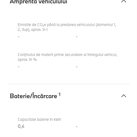
Amprenta vehiculului
Amprenta
BMW
vehiculului
M340i
Emisiile de CO₂e până la predarea vehiculului (domeniul 1,
2, 3up), aprox. în t
xDrive
-
-
Touring
Conținutul de materii prime secundare al întregului vehicul,
aprox. în %
-
-
1
Baterie/Încărcare
Baterie/
BMW
Încărcare
M340i
Capacitate baterie în kWh
xDrive
0,4
-
Touring