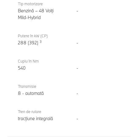
M340i
Tip motorizare
xDrive
Benzină – 48 Volţi
-
Touring
Mild-Hybrid
Putere în kW (CP)
3
288 (392)
-
Cuplu în Nm
540
-
Transmisie
8 - automată
-
Tren de rulare
tracțiune integrală
-