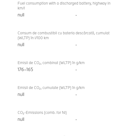
Fuel consumption with a discharged battery, highway in
km/l
null
-
Consum de combustibil cu bateria descărcată, cumulat
(WLTP) în l/100 km
null
-
Emisii de CO₂, combinat (WLTP) în g/km
176–165
-
Emisii de CO₂, cumulate (WLTP) în g/km
null
-
CO₂-Emissions (comb. for NI)
null
-