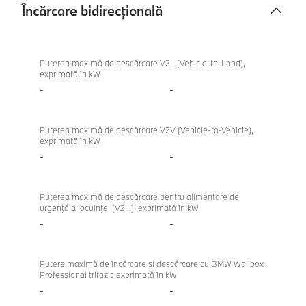
Încărcare bidirecțională
Încărcare
M340i
bidirecțională
xDrive
Puterea maximă de descărcare V2L (Vehicle-to-Load),
exprimată în kW
Touring
-
-
Puterea maximă de descărcare V2V (Vehicle-to-Vehicle),
exprimată în kW
-
-
Puterea maximă de descărcare pentru alimentare de
urgenţă a locuinţei (V2H), exprimată în kW
-
-
Putere maximă de încărcare şi descărcare cu BMW Wallbox
Professional trifazic exprimată în kW
-
-