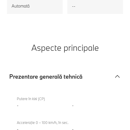
Automată
--
Aspecte principale
Prezentare generală tehnică
Prezentare
M340i
generală
xDrive
Putere în kW (CP)
tehnică
Touring
-
-
Acceleraţie 0 – 100 km/h, în sec.
-
-