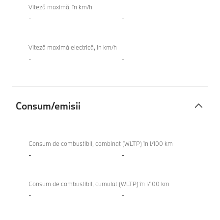
Viteză maximă, în km/h
-
-
Viteză maximă electrică, în km/h
-
-
Consum/emisii
Consum/emisii
M340i
xDrive
Consum de combustibil, combinat (WLTP) în l/100 km
Touring
-
-
Consum de combustibil, cumulat (WLTP) în l/100 km
-
-