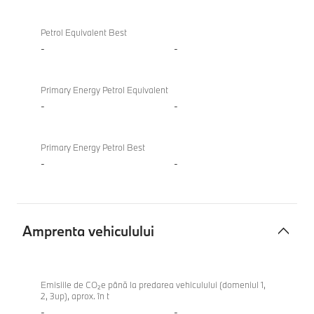
Petrol Equivalent Best
-
-
Primary Energy Petrol Equivalent
-
-
Primary Energy Petrol Best
-
-
Amprenta vehiculului
Amprenta
M340i
vehiculului
xDrive
Emisiile de CO₂e până la predarea vehiculului (domeniul 1,
2, 3up), aprox. în t
Touring
-
-