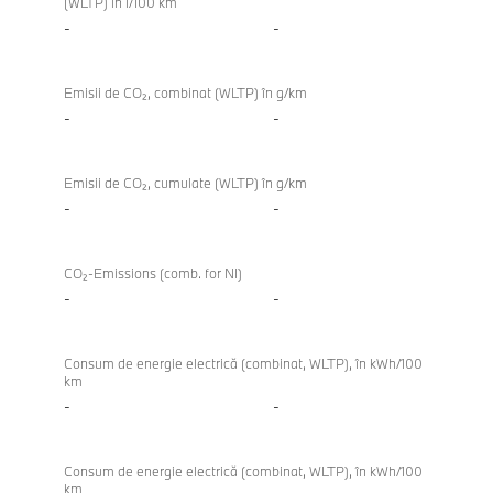
(WLTP) în l/100 km
-
-
Emisii de CO₂, combinat (WLTP) în g/km
-
-
Emisii de CO₂, cumulate (WLTP) în g/km
-
-
CO₂-Emissions (comb. for NI)
-
-
Consum de energie electrică (combinat, WLTP), în kWh/100
km
-
-
Consum de energie electrică (combinat, WLTP), în kWh/100
km