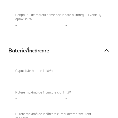
Conținutul de materii prime secundare al întregului vehicul,
aprox. în %
-
-
Baterie/Încărcare
Baterie/
M340i
Încărcare
xDrive
Capacitate baterie în kWh
Touring
-
-
Putere maximă de încărcare c.a. în kW
-
-
Putere maximă de încărcare curent alternativ/curent