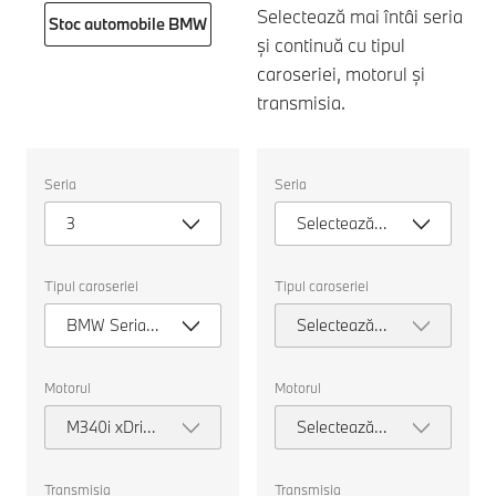
Selectează mai întâi seria
Stoc automobile BMW
și continuă cu tipul
caroseriei, motorul și
transmisia.
Selectați
Selectați
Seria
Seria
următoarele
următoarele
proprietăți
proprietăți
3
Selectează
pentru
pentru
a
a
seria
alege
alege
o
o
Tipul caroseriei
Tipul caroseriei
mașină
mașină
pentru
pentru
BMW Seria 3
Selectează
comparație.
comparație.
Touring
tipul
caroseriei
Motorul
Motorul
M340i xDrive
Selectează
Touring
motorul
Transmisia
Transmisia