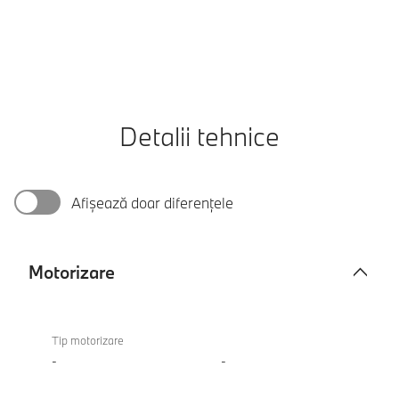
Detalii tehnice
Afișează doar diferențele
Motorizare
Motorizare
M340i
xDrive
Tip motorizare
Touring
-
-