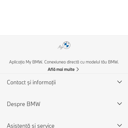
Aplicația My BMW. Conexiunea directă cu modelul tău BMW.
Află mai multe
Contact şi informaţii
Despre BMW
Asistență și Contact
Contactează-ne
Asistenţă şi service
Caută un partener BMW
Despre noi