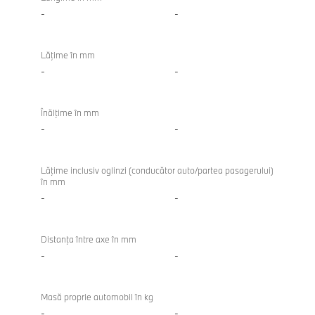
Touring
-
-
Lăţime în mm
-
-
Înălţime în mm
-
-
Lăţime inclusiv oglinzi (conducător auto/partea pasagerului)
în mm
-
-
Distanţa între axe în mm
-
-
Masă proprie automobil în kg
-
-