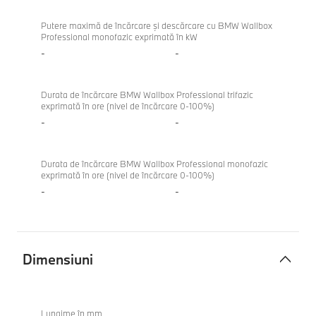
Putere maximă de încărcare şi descărcare cu BMW Wallbox
Professional monofazic exprimată în kW
-
-
Durata de încărcare BMW Wallbox Professional trifazic
exprimată în ore (nivel de încărcare 0-100%)
-
-
Durata de încărcare BMW Wallbox Professional monofazic
exprimată în ore (nivel de încărcare 0-100%)
-
-
Dimensiuni
Dimensiuni
M340i
xDrive
Lungime în mm