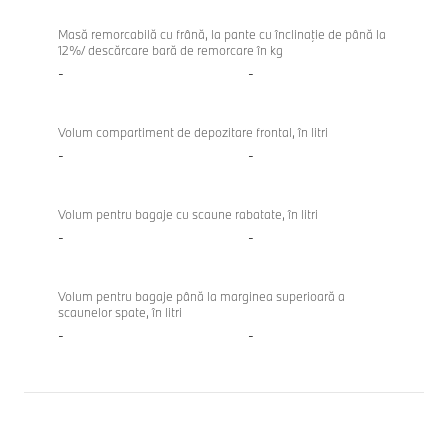
Masă remorcabilă cu frână, la pante cu înclinaţie de până la
12%/ descărcare bară de remorcare în kg
-
-
Volum compartiment de depozitare frontal, în litri
-
-
Volum pentru bagaje cu scaune rabatate, în litri
-
-
Volum pentru bagaje până la marginea superioară a
scaunelor spate, în litri
-
-