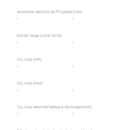
Autonomie electrică, WLTP (urban) în km
-
-
Electric range (comb. for NI)
-
-
CO₂ class (min)
-
-
CO₂ class (max)
-
-
CO₂ class when the battery is discharged (min)
-
-