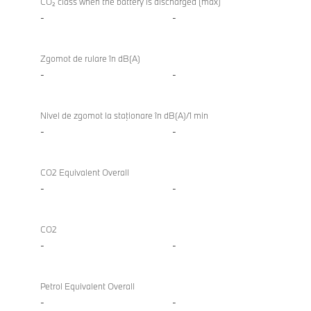
CO₂ class when the battery is discharged (max)
-
-
Zgomot de rulare în dB(A)
-
-
Nivel de zgomot la staţionare în dB(A)/1 min
-
-
CO2 Equivalent Overall
-
-
CO2
-
-
Petrol Equivalent Overall
-
-