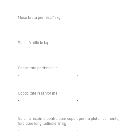
Masă brută permisă în kg
-
-
Sarcină utilă în kg
-
-
Capacitate portbagaj în l
-
-
Capacitate rezervor în l
-
-
Sarcină maximă pentru bare suport pentru plafon cu montaj
fără bare longitudinale, în kg
-
-