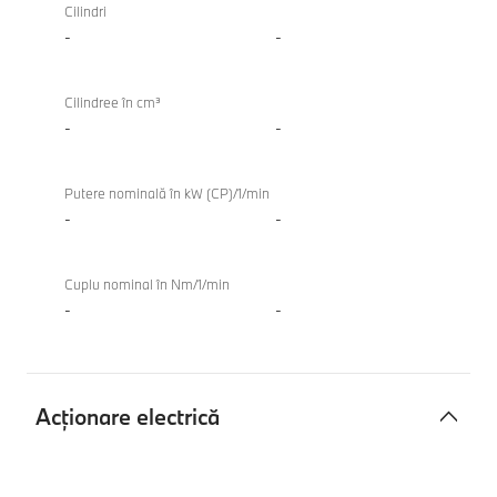
cu
xDrive
Cilindri
combustie
Touring
-
-
internă
TwinPower
Cilindree în cm³
Turbo
-
-
Putere nominală în kW (CP)/1/min
-
-
Cuplu nominal în Nm/1/min
-
-
Acţionare electrică
Acţionare
M340i