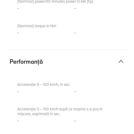
electrică
xDrive
(Nominal) power/30 minutes power in kW (hp)
Touring
-
-
(Nominal) torque in Nm
-
-
Performanţă
Performanţă
M340i
xDrive
Acceleraţie 0 – 100 km/h, în sec.
Touring
-
-
Acceleraţie 0 – 100 km/h după ce maşina s-a pus în
mişcare, exprimată în sec.
-
-