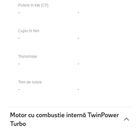
Putere în kW (CP)
-
-
Cuplu în Nm
-
-
Transmisie
-
-
Tren de rulare
-
-
Motor cu combustie internă TwinPower
Turbo
Motor
M340i