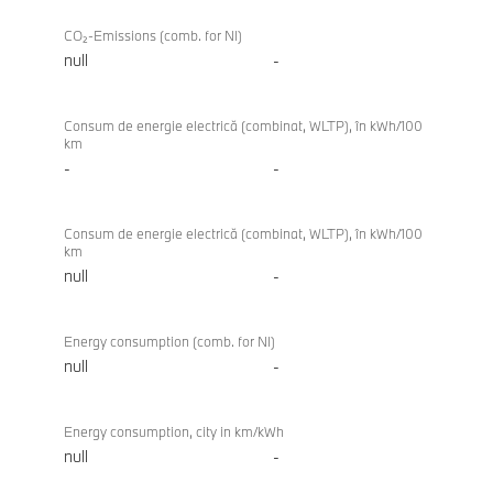
CO₂-Emissions (comb. for NI)
null
-
Consum de energie electrică (combinat, WLTP), în kWh/100
km
-
-
Consum de energie electrică (combinat, WLTP), în kWh/100
km
null
-
Energy consumption (comb. for NI)
null
-
Energy consumption, city in km/kWh
null
-