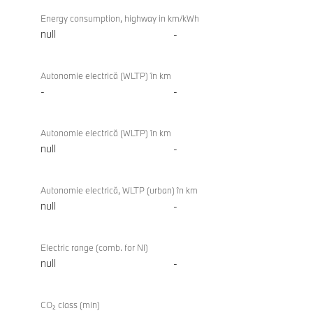
Energy consumption, highway in km/kWh
null
-
Autonomie electrică (WLTP) în km
-
-
Autonomie electrică (WLTP) în km
null
-
Autonomie electrică, WLTP (urban) în km
null
-
Electric range (comb. for NI)
null
-
CO₂ class (min)