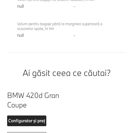
null
-
Volum pentru bagaje până la marginea superioară a
scaunelor spate, în litri
null
-
Ai găsit ceea ce căutai?
BMW 420d Gran
Coupe
Configurator și preț