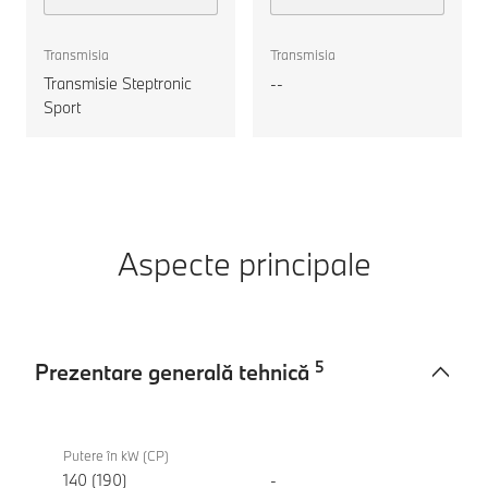
Gran Coupe
motorul
Transmisia
Transmisia
Transmisie Steptronic
--
Sport
Aspecte principale
5
Prezentare generală tehnică
Prezentare
BMW
generală
420d
Putere în kW (CP)
tehnică
Gran
140 (190)
-