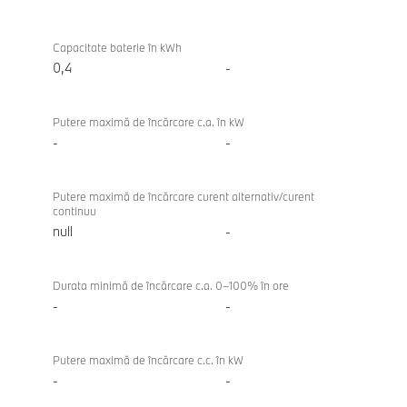
Baterie/
BMW
Încărcare
420d
Capacitate baterie în kWh
Gran
0,4
-
Coupe
Putere maximă de încărcare c.a. în kW
-
-
Putere maximă de încărcare curent alternativ/curent
continuu
null
-
Durata minimă de încărcare c.a. 0–100% în ore
-
-
Putere maximă de încărcare c.c. în kW
-
-