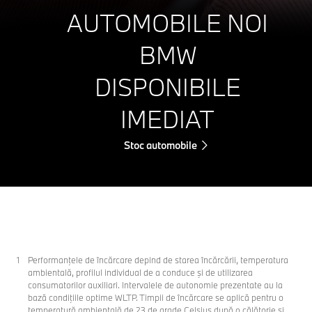
AUTOMOBILE NOI
BMW
DISPONIBILE
IMEDIAT
Stoc automobile
Performanţele de încărcare depind de starea încărcării, temperatura
ambientală, profilul individual de a conduce şi de utilizarea
consumatorilor auxiliari. Intervalele de autonomie prezentate au la
bază condiţiile optime WLTP. Timpii de încărcare se aplică pentru o
temperatură ambientală de 23 de grade Celsius după o călătorie şi