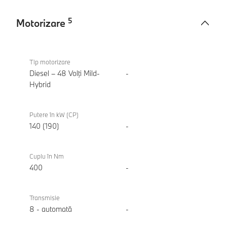
5
Motorizare
Motorizare
BMW
420d
Tip motorizare
Gran
Diesel – 48 Volţi Mild-
-
Coupe
Hybrid
Putere în kW (CP)
140 (190)
-
Cuplu în Nm
400
-
Transmisie
8 - automată
-