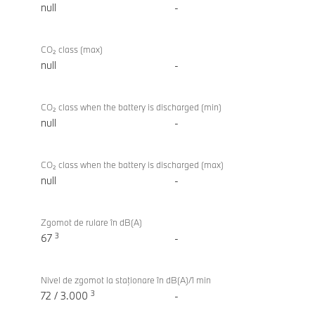
null
-
CO₂ class (max)
null
-
CO₂ class when the battery is discharged (min)
null
-
CO₂ class when the battery is discharged (max)
null
-
Zgomot de rulare în dB(A)
3
67
-
Nivel de zgomot la staţionare în dB(A)/1 min
3
72 / 3.000
-