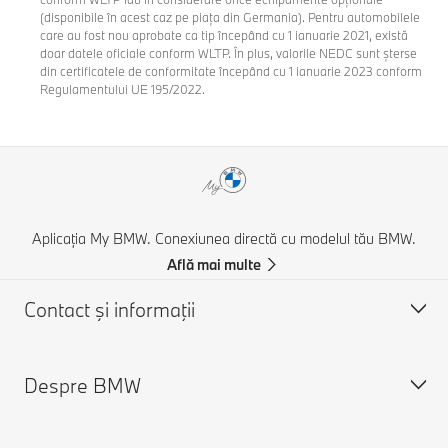
(disponibile în acest caz pe piața din Germania). Pentru automobilele
care au fost nou aprobate ca tip începând cu 1 ianuarie 2021, există
doar datele oficiale conform WLTP. În plus, valorile NEDC sunt șterse
din certificatele de conformitate începând cu 1 ianuarie 2023 conform
Regulamentului UE 195/2022.
Aplicația My BMW. Conexiunea directă cu modelul tău BMW.
Află mai multe
Contact şi informaţii
Despre BMW
Asistență și Contact
Contactează-ne