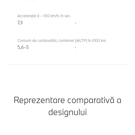
Coupe
Acceleraţie 0 – 100 km/h, în sec.
7,3
-
Consum de combustibil, combinat (WLTP) în l/100 km
5,6–5
-
Reprezentare comparativă a
designului