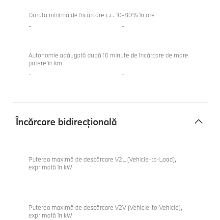
Durata minimă de încărcare c.c. 10-80% în ore
-
-
Autonomie adăugată după 10 minute de încărcare de mare
putere în km
-
-
Încărcare bidirecțională
Încărcare
BMW
bidirecțională
420d
Puterea maximă de descărcare V2L (Vehicle-to-Load),
exprimată în kW
Gran
-
-
Coupe
Puterea maximă de descărcare V2V (Vehicle-to-Vehicle),
exprimată în kW