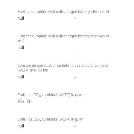
Fuel consumption with a discharged battery, city in km/l
null
-
Fuel consumption with a discharged battery, highway in
km/l
null
-
Consum de combustibil cu bateria descărcată, cumulat
(WLTP) în l/100 km
null
-
Emisii de CO₂, combinat (WLTP) în g/km
146–131
-
Emisii de CO₂, cumulate (WLTP) în g/km
null
-