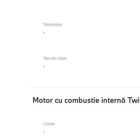
Transmisie
-
Tren de rulare
-
Motor cu combustie internă Tw
Motor
cu
Cilindri
-
combustie
internă