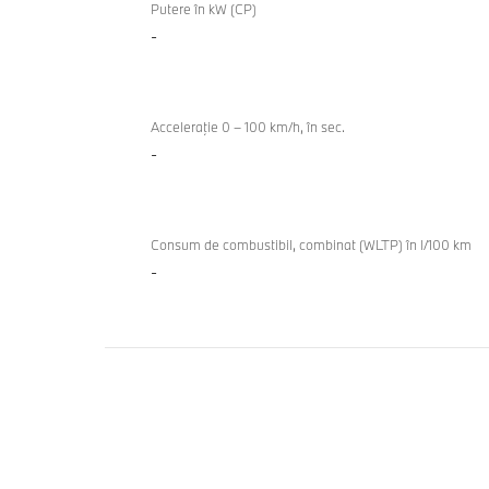
generală
Putere în kW (CP)
-
tehnică
Acceleraţie 0 – 100 km/h, în sec.
-
Consum de combustibil, combinat (WLTP) în l/100 km
-