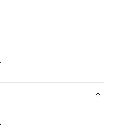
-
-
-