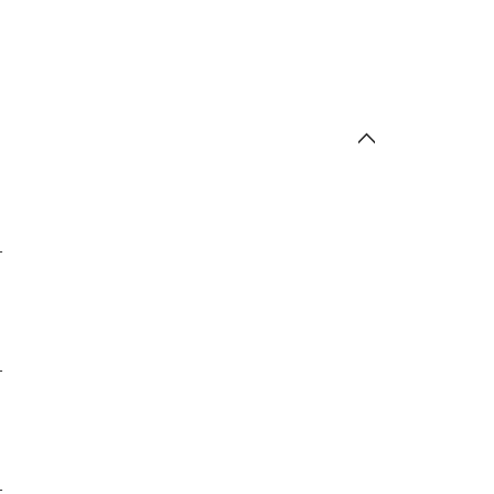
-
-
-