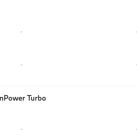
-
-
inPower Turbo
-