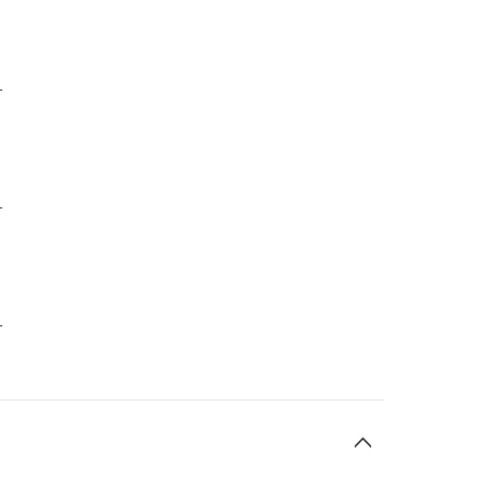
-
-
-