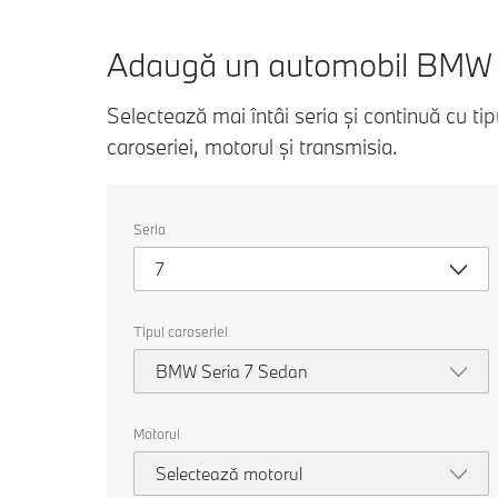
Adaugă un automobil BMW
Selectează mai întâi seria și continuă cu tip
caroseriei, motorul și transmisia.
Selectați
Seria
următoarele
proprietăți
7
pentru
a
alege
o
Tipul caroseriei
mașină
pentru
BMW Seria 7 Sedan
comparație.
Motorul
Selectează motorul