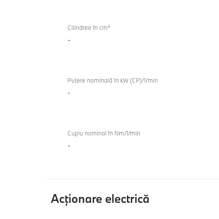
TwinPower
Turbo
Cilindree în cm³
-
Putere nominală în kW (CP)/1/min
-
Cuplu nominal în Nm/1/min
-
Acţionare electrică