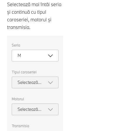
Selectează mai întâi seria
și continuă cu tipul
caroseriei, motorul și
transmisia.
Selectați
Seria
următoarele
proprietăți
M
pentru
a
alege
o
Tipul caroseriei
mașină
pentru
Selectează
comparație.
tipul
caroseriei
Motorul
Selectează
motorul
Transmisia