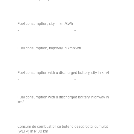
-
-
Fuel consumption, city in km/kWh
-
-
Fuel consumption, highway in km/kWh
-
-
Fuel consumption with a discharged battery, city in km/l
-
-
Fuel consumption with a discharged battery, highway in
km/l
-
-
Consum de combustibil cu bateria descărcată, cumulat
(WLTP) în l/100 km