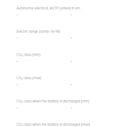
Autonomie electrică, WLTP (urban) în km
-
-
Electric range (comb. for NI)
-
-
CO₂ class (min)
-
-
CO₂ class (max)
-
-
CO₂ class when the battery is discharged (min)
-
-
CO₂ class when the battery is discharged (max)