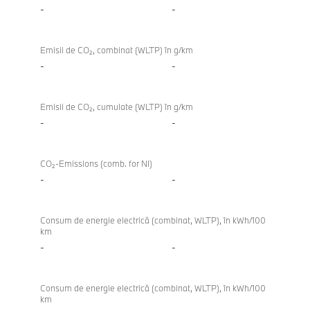
-
-
Emisii de CO₂, combinat (WLTP) în g/km
-
-
Emisii de CO₂, cumulate (WLTP) în g/km
-
-
CO₂-Emissions (comb. for NI)
-
-
Consum de energie electrică (combinat, WLTP), în kWh/100
km
-
-
Consum de energie electrică (combinat, WLTP), în kWh/100
km