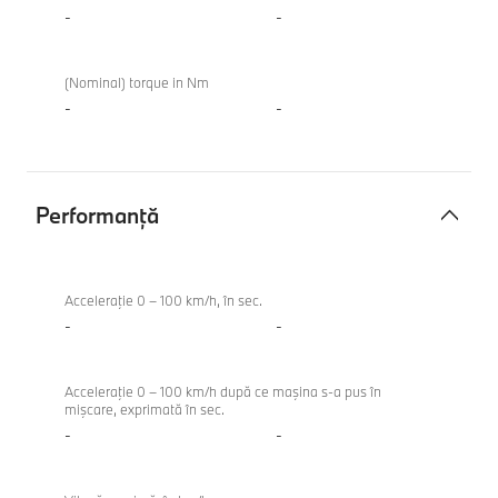
-
-
(Nominal) torque in Nm
-
-
Performanţă
Performanţă
Acceleraţie 0 – 100 km/h, în sec.
-
-
Acceleraţie 0 – 100 km/h după ce maşina s-a pus în
mişcare, exprimată în sec.
-
-