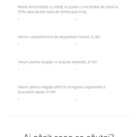
Masă remorcabilă cu frână, la pante cu înclinaţie de până la
12%/ descărcare bară de remorcare în kg
-
-
Volum compartiment de depozitare frontal, în litri
-
-
Volum pentru bagaje cu scaune rabatate, în litri
-
-
Volum pentru bagaje până la marginea superioară a
scaunelor spate, în litri
-
-