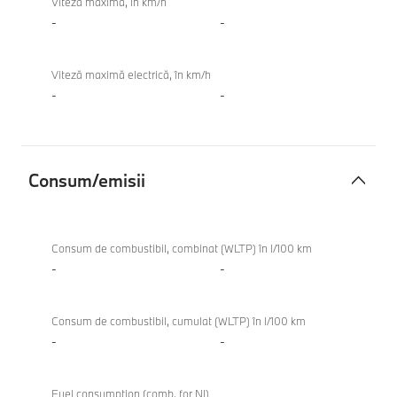
Viteză maximă, în km/h
-
-
Viteză maximă electrică, în km/h
-
-
Consum/emisii
Consum/emisii
Consum de combustibil, combinat (WLTP) în l/100 km
-
-
Consum de combustibil, cumulat (WLTP) în l/100 km
-
-
Fuel consumption (comb. for NI)