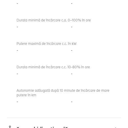
-
-
Durata minimă de încărcare c.a. 0–100% în ore
-
-
Putere maximă de încărcare c.c. în kW
-
-
Durata minimă de încărcare c.c. 10-80% în ore
-
-
Autonomie adăugată după 10 minute de încărcare de mare
putere în km
-
-