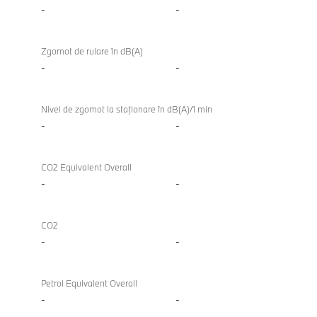
-
-
Zgomot de rulare în dB(A)
-
-
Nivel de zgomot la staţionare în dB(A)/1 min
-
-
CO2 Equivalent Overall
-
-
CO2
-
-
Petrol Equivalent Overall
-
-