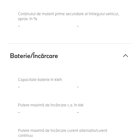
Conținutul de materii prime secundare al întregului vehicul,
aprox. în %
-
-
Baterie/Încărcare
Baterie/
Încărcare
Capacitate baterie în kWh
-
-
Putere maximă de încărcare c.a. în kW
-
-
Putere maximă de încărcare curent alternativ/curent
continuu