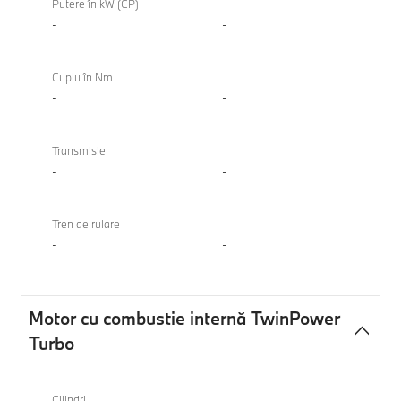
Putere în kW (CP)
-
-
Cuplu în Nm
-
-
Transmisie
-
-
Tren de rulare
-
-
Motor cu combustie internă TwinPower
Turbo
Motor
cu
Cilindri