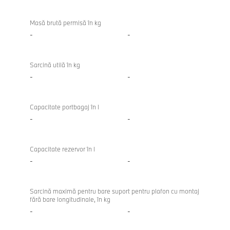
Masă brută permisă în kg
-
-
Sarcină utilă în kg
-
-
Capacitate portbagaj în l
-
-
Capacitate rezervor în l
-
-
Sarcină maximă pentru bare suport pentru plafon cu montaj
fără bare longitudinale, în kg
-
-