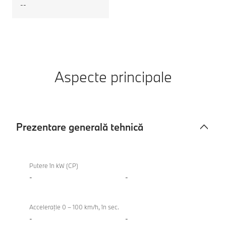
--
Aspecte principale
Prezentare generală tehnică
Prezentare
generală
Putere în kW (CP)
tehnică
-
-
Acceleraţie 0 – 100 km/h, în sec.
-
-