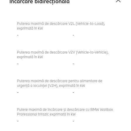
Încărcare bidirecțională
Încărcare
bidirecțională
Puterea maximă de descărcare V2L (Vehicle-to-Load),
exprimată în kW
-
-
Puterea maximă de descărcare V2V (Vehicle-to-Vehicle),
exprimată în kW
-
-
Puterea maximă de descărcare pentru alimentare de
urgenţă a locuinţei (V2H), exprimată în kW
-
-
Putere maximă de încărcare şi descărcare cu BMW Wallbox
Professional trifazic exprimată în kW
-
-