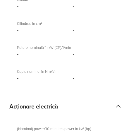
combustie
-
-
internă
TwinPower
Cilindree în cm³
Turbo
-
-
Putere nominală în kW (CP)/1/min
-
-
Cuplu nominal în Nm/1/min
-
-
Acţionare electrică
Acţionare
electrică
(Nominal) power/30 minutes power in kW (hp)