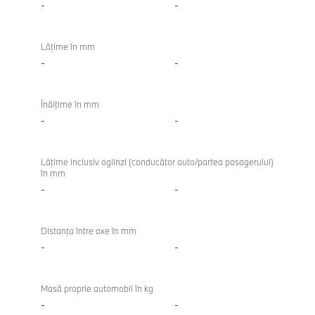
-
-
Lăţime în mm
-
-
Înălţime în mm
-
-
Lăţime inclusiv oglinzi (conducător auto/partea pasagerului)
în mm
-
-
Distanţa între axe în mm
-
-
Masă proprie automobil în kg
-
-