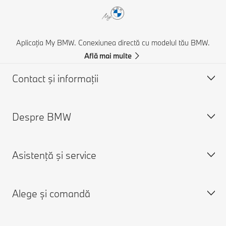
Aplicația My BMW. Conexiunea directă cu modelul tău BMW.
Află mai multe
Contact şi informaţii
Despre BMW
Asistență și Contact
Contactează-ne
Asistenţă şi service
Caută un partener BMW
Despre noi
Asistenţă în caz de accident
Cariere
Alege și comandă
Cere o ofertă
Despre BMW Group
Programare în service
Aplicaţia My BMW