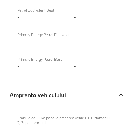
Petrol Equivalent Best
-
-
Primary Energy Petrol Equivalent
-
-
Primary Energy Petrol Best
-
-
Amprenta vehiculului
Amprenta
vehiculului
Emisiile de CO₂e până la predarea vehiculului (domeniul 1,
2, 3up), aprox. în t
-
-