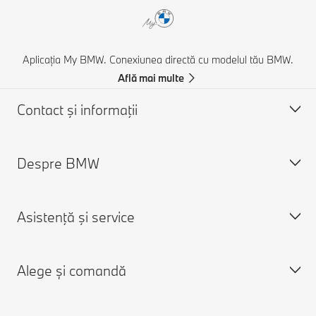
Aplicația My BMW. Conexiunea directă cu modelul tău BMW.
Află mai multe
Contact şi informaţii
Despre BMW
Asistență și Contact
Contactează-ne
Asistenţă şi service
Caută un partener BMW
Despre noi
Asistenţă în caz de accident
Cariere
Alege și comandă
Cere o ofertă
Despre BMW Group
Programare în service
Aplicaţia My BMW