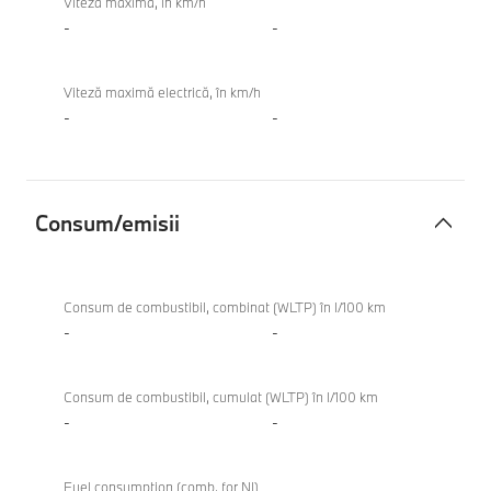
Viteză maximă, în km/h
-
-
Viteză maximă electrică, în km/h
-
-
Consum/emisii
Consum/emisii
Consum de combustibil, combinat (WLTP) în l/100 km
-
-
Consum de combustibil, cumulat (WLTP) în l/100 km
-
-
Fuel consumption (comb. for NI)