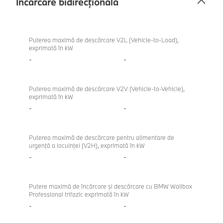
Încărcare bidirecțională
Încărcare
bidirecțională
Puterea maximă de descărcare V2L (Vehicle-to-Load),
exprimată în kW
-
-
Puterea maximă de descărcare V2V (Vehicle-to-Vehicle),
exprimată în kW
-
-
Puterea maximă de descărcare pentru alimentare de
urgenţă a locuinţei (V2H), exprimată în kW
-
-
Putere maximă de încărcare şi descărcare cu BMW Wallbox
Professional trifazic exprimată în kW
-
-