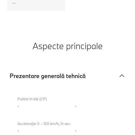
--
Aspecte principale
Prezentare generală tehnică
Prezentare
generală
Putere în kW (CP)
tehnică
-
-
Acceleraţie 0 – 100 km/h, în sec.
-
-