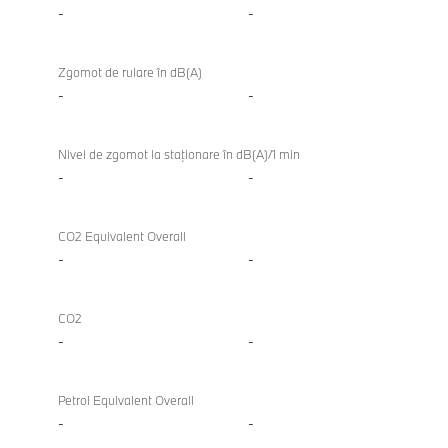
-
-
Zgomot de rulare în dB(A)
-
-
Nivel de zgomot la staţionare în dB(A)/1 min
-
-
CO2 Equivalent Overall
-
-
CO2
-
-
Petrol Equivalent Overall
-
-