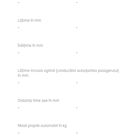
-
-
Lăţime în mm
-
-
Înălţime în mm
-
-
Lăţime inclusiv oglinzi (conducător auto/partea pasagerului)
în mm
-
-
Distanţa între axe în mm
-
-
Masă proprie automobil în kg
-
-