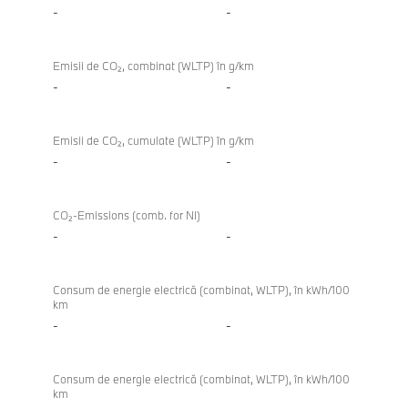
-
-
Emisii de CO₂, combinat (WLTP) în g/km
-
-
Emisii de CO₂, cumulate (WLTP) în g/km
-
-
CO₂-Emissions (comb. for NI)
-
-
Consum de energie electrică (combinat, WLTP), în kWh/100
km
-
-
Consum de energie electrică (combinat, WLTP), în kWh/100
km