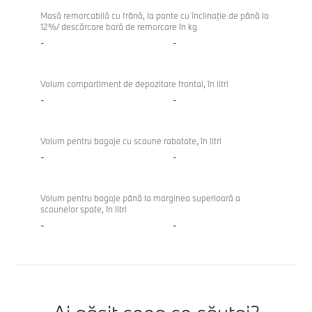
Masă remorcabilă cu frână, la pante cu înclinaţie de până la
12%/ descărcare bară de remorcare în kg
-
-
Volum compartiment de depozitare frontal, în litri
-
-
Volum pentru bagaje cu scaune rabatate, în litri
-
-
Volum pentru bagaje până la marginea superioară a
scaunelor spate, în litri
-
-