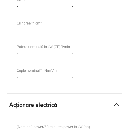
combustie
-
-
internă
TwinPower
Cilindree în cm³
Turbo
-
-
Putere nominală în kW (CP)/1/min
-
-
Cuplu nominal în Nm/1/min
-
-
Acţionare electrică
Acţionare
electrică
(Nominal) power/30 minutes power in kW (hp)