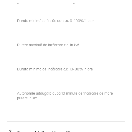
-
-
Durata minimă de încărcare c.a. 0–100% în ore
-
-
Putere maximă de încărcare c.c. în kW
-
-
Durata minimă de încărcare c.c. 10-80% în ore
-
-
Autonomie adăugată după 10 minute de încărcare de mare
putere în km
-
-