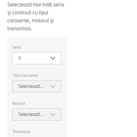
Selectează mai întâi seria
și continuă cu tipul
caroseriei, motorul și
transmisia.
Selectați
Seria
următoarele
proprietăți
X
pentru
a
alege
o
Tipul caroseriei
mașină
pentru
Selectează
comparație.
tipul
caroseriei
Motorul
Selectează
motorul
Transmisia