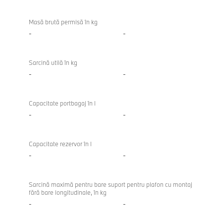
Masă brută permisă în kg
-
-
Sarcină utilă în kg
-
-
Capacitate portbagaj în l
-
-
Capacitate rezervor în l
-
-
Sarcină maximă pentru bare suport pentru plafon cu montaj
fără bare longitudinale, în kg
-
-