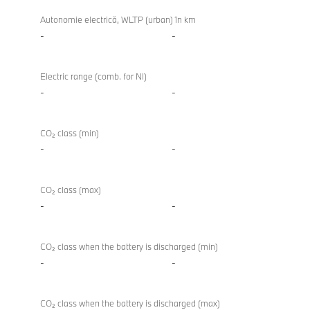
Autonomie electrică, WLTP (urban) în km
-
-
Electric range (comb. for NI)
-
-
CO₂ class (min)
-
-
CO₂ class (max)
-
-
CO₂ class when the battery is discharged (min)
-
-
CO₂ class when the battery is discharged (max)