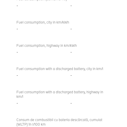
-
-
Fuel consumption, city in km/kWh
-
-
Fuel consumption, highway in km/kWh
-
-
Fuel consumption with a discharged battery, city in km/l
-
-
Fuel consumption with a discharged battery, highway in
km/l
-
-
Consum de combustibil cu bateria descărcată, cumulat
(WLTP) în l/100 km