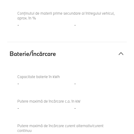
Conținutul de materii prime secundare al întregului vehicul,
aprox. în %
-
-
Baterie/Încărcare
Baterie/
Încărcare
Capacitate baterie în kWh
-
-
Putere maximă de încărcare c.a. în kW
-
-
Putere maximă de încărcare curent alternativ/curent
continuu