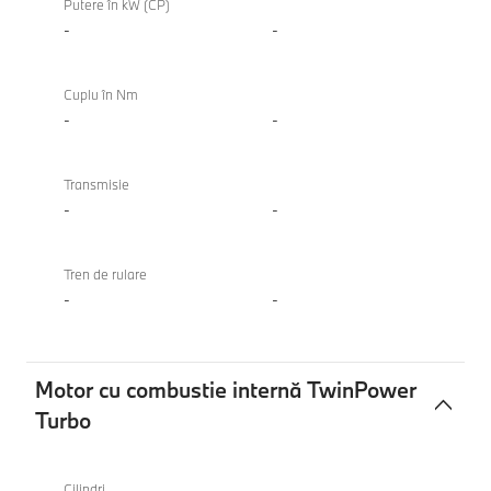
Putere în kW (CP)
-
-
Cuplu în Nm
-
-
Transmisie
-
-
Tren de rulare
-
-
Motor cu combustie internă TwinPower
Turbo
Motor
cu
Cilindri