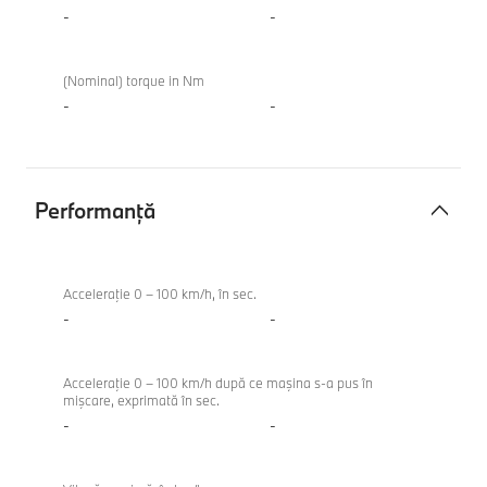
-
-
(Nominal) torque in Nm
-
-
Performanţă
Performanţă
Acceleraţie 0 – 100 km/h, în sec.
-
-
Acceleraţie 0 – 100 km/h după ce maşina s-a pus în
mişcare, exprimată în sec.
-
-