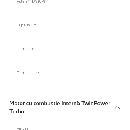
Putere în kW (CP)
-
-
Cuplu în Nm
-
-
Transmisie
-
-
Tren de rulare
-
-
Motor cu combustie internă TwinPower
Turbo
Motor
cu
Cilindri