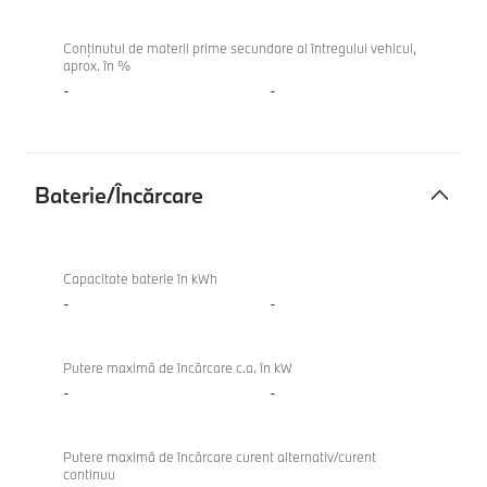
Conținutul de materii prime secundare al întregului vehicul,
aprox. în %
-
-
Baterie/Încărcare
Baterie/
Încărcare
Capacitate baterie în kWh
-
-
Putere maximă de încărcare c.a. în kW
-
-
Putere maximă de încărcare curent alternativ/curent
continuu