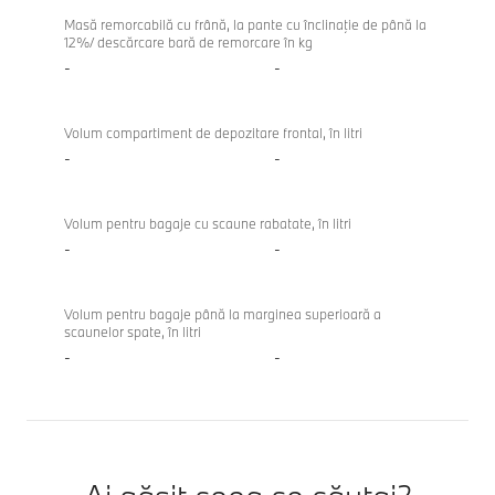
Masă remorcabilă cu frână, la pante cu înclinaţie de până la
12%/ descărcare bară de remorcare în kg
-
-
Volum compartiment de depozitare frontal, în litri
-
-
Volum pentru bagaje cu scaune rabatate, în litri
-
-
Volum pentru bagaje până la marginea superioară a
scaunelor spate, în litri
-
-