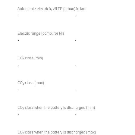
Autonomie electrică, WLTP (urban) în km
-
-
Electric range (comb. for NI)
-
-
CO₂ class (min)
-
-
CO₂ class (max)
-
-
CO₂ class when the battery is discharged (min)
-
-
CO₂ class when the battery is discharged (max)