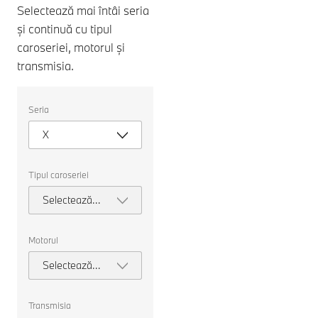
Selectează mai întâi seria
și continuă cu tipul
caroseriei, motorul și
transmisia.
Selectați
Seria
următoarele
proprietăți
X
pentru
a
alege
o
Tipul caroseriei
mașină
pentru
Selectează
comparație.
tipul
caroseriei
Motorul
Selectează
motorul
Transmisia