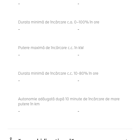
-
-
Durata minimă de încărcare c.a. 0–100% în ore
-
-
Putere maximă de încărcare c.c. în kW
-
-
Durata minimă de încărcare c.c. 10-80% în ore
-
-
Autonomie adăugată după 10 minute de încărcare de mare
putere în km
-
-