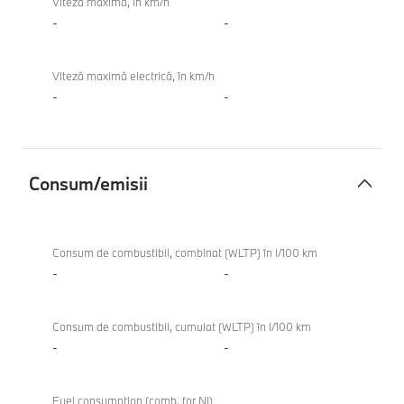
Viteză maximă, în km/h
-
-
Viteză maximă electrică, în km/h
-
-
Consum/emisii
Consum/emisii
Consum de combustibil, combinat (WLTP) în l/100 km
-
-
Consum de combustibil, cumulat (WLTP) în l/100 km
-
-
Fuel consumption (comb. for NI)