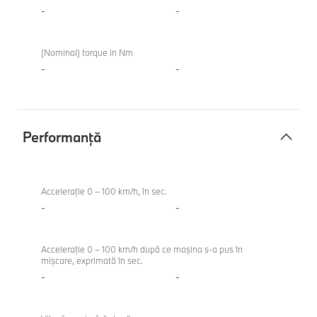
-
-
(Nominal) torque in Nm
-
-
Performanţă
Performanţă
Acceleraţie 0 – 100 km/h, în sec.
-
-
Acceleraţie 0 – 100 km/h după ce maşina s-a pus în
mişcare, exprimată în sec.
-
-