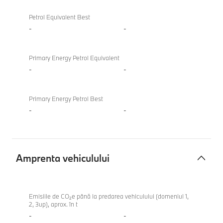
Petrol Equivalent Best
-
-
Primary Energy Petrol Equivalent
-
-
Primary Energy Petrol Best
-
-
Amprenta vehiculului
Amprenta
vehiculului
Emisiile de CO₂e până la predarea vehiculului (domeniul 1,
2, 3up), aprox. în t
-
-