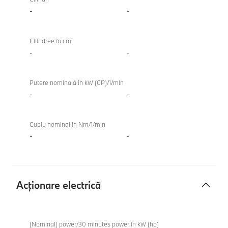
combustie
-
-
internă
TwinPower
Cilindree în cm³
Turbo
-
-
Putere nominală în kW (CP)/1/min
-
-
Cuplu nominal în Nm/1/min
-
-
Acţionare electrică
Acţionare
electrică
(Nominal) power/30 minutes power in kW (hp)