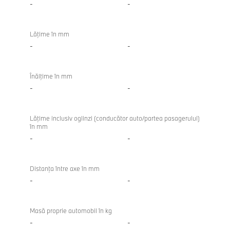
-
-
Lăţime în mm
-
-
Înălţime în mm
-
-
Lăţime inclusiv oglinzi (conducător auto/partea pasagerului)
în mm
-
-
Distanţa între axe în mm
-
-
Masă proprie automobil în kg
-
-