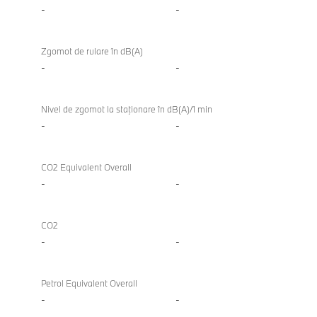
-
-
Zgomot de rulare în dB(A)
-
-
Nivel de zgomot la staţionare în dB(A)/1 min
-
-
CO2 Equivalent Overall
-
-
CO2
-
-
Petrol Equivalent Overall
-
-