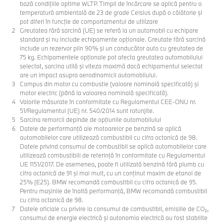
bază condiţiile optime WLTP. Timpii de încărcare se aplică pentru o
temperatură ambientală de 23 de grade Celsius după o călătorie şi
pot diferi în funcţie de comportamentul de utilizare
Greutatea fără sarcină (UE) se referă la un automobil cu echipare
standard şi nu include echipamente opţionale. Greutate fără sarcină
include un rezervor plin 90% şi un conducător auto cu greutatea de
75 kg. Echipamentele opţionale pot afecta greutatea automobilului
selectat, sarcina utilă şi viteza maximă dacă echipamentul selectat
are un impact asupra aerodinamicii automobilului.
Compus din motor cu combustie (valoare nominală specificată) şi
motor electric (până la valoarea nominală specificată).
Valorile măsurate în conformitate cu Regulamentul CEE-ONU nr.
51/Regulamentul (UE) nr. 540/2014 sunt rotunjite.
Sarcina remorcii depinde de opţiunile automobilului
Datele de performanţă ale motoarelor pe benzină se aplică
automobilelor care utilizează combustibil cu cifra octanică de 98.
Datele privind consumul de combustibil se aplică automobilelor care
utilizează combustibili de referinţă în conformitate cu Regulamentul
UE 1151/2017. De asemenea, poate fi utilizată benzină fără plumb cu
cifra octanică de 91 şi mai mult, cu un conţinut maxim de etanol de
25% (E25). BMW recomandă combustibil cu cifra octanică de 95.
Pentru maşinile de înaltă performanţă, BMW recomandă combustibil
cu cifra octanică de 98.
Datele oficiale cu privire la consumul de combustibil, emisiile de CO₂,
consumul de energie electrică și autonomia electrică au fost stabilite