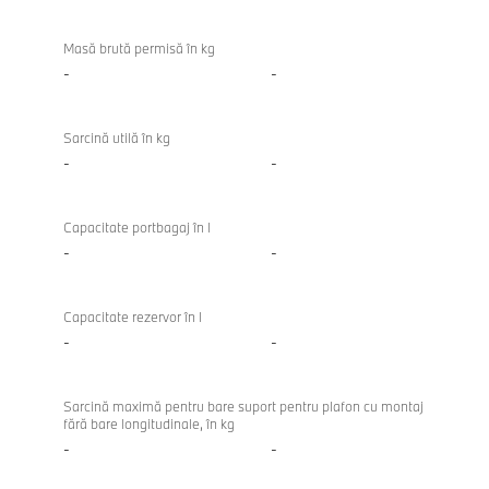
Masă brută permisă în kg
-
-
Sarcină utilă în kg
-
-
Capacitate portbagaj în l
-
-
Capacitate rezervor în l
-
-
Sarcină maximă pentru bare suport pentru plafon cu montaj
fără bare longitudinale, în kg
-
-