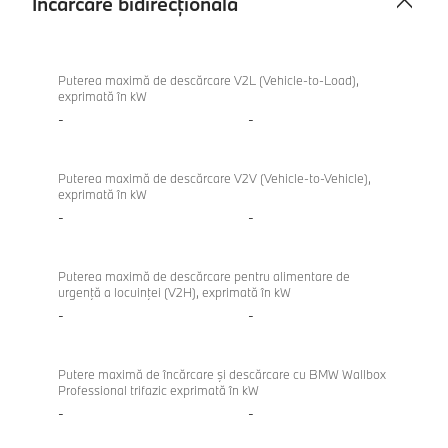
Încărcare bidirecțională
Încărcare
bidirecțională
Puterea maximă de descărcare V2L (Vehicle-to-Load),
exprimată în kW
-
-
Puterea maximă de descărcare V2V (Vehicle-to-Vehicle),
exprimată în kW
-
-
Puterea maximă de descărcare pentru alimentare de
urgenţă a locuinţei (V2H), exprimată în kW
-
-
Putere maximă de încărcare şi descărcare cu BMW Wallbox
Professional trifazic exprimată în kW
-
-