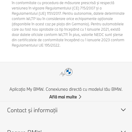
în conformitate cu procedura de măsurare prescrisă și respectă
versiunea în vigoare Regulamentului (CE) 715/2007 și a
Regulamentului (UE) 1151/2017. Pentru autonomie, datele determinate
conform WLTP iau în considerare orice echipamente opționale
(disponibile în acest caz pe piața din Germania). Pentru automobilele
care au fost nou aprobate ca tip începând cu 1 ianuarie 2021, există
doar datele oficiale conform WLTP. În plus, valorile NEDC sunt șterse
din certificatele de conformitate începând cu 1 ianuarie 2023 conform
Regulamentului UE 195/2022.
Aplicația My BMW. Conexiunea directă cu modelul tău BMW.
Află mai multe
Contact şi informaţii
Asistență și Contact