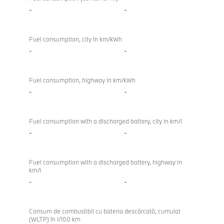
-
-
Fuel consumption, city in km/kWh
-
-
Fuel consumption, highway in km/kWh
-
-
Fuel consumption with a discharged battery, city in km/l
-
-
Fuel consumption with a discharged battery, highway in
km/l
-
-
Consum de combustibil cu bateria descărcată, cumulat
(WLTP) în l/100 km