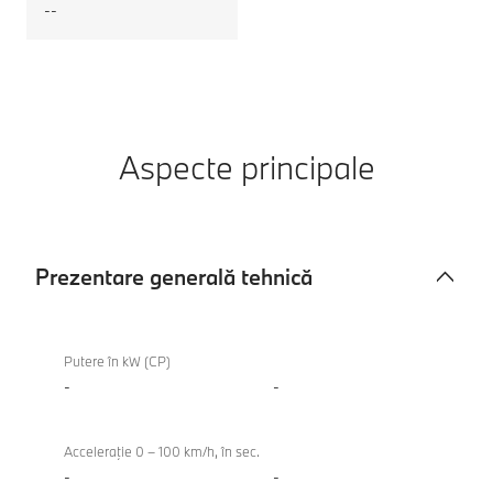
--
Aspecte principale
Prezentare generală tehnică
Prezentare
generală
Putere în kW (CP)
tehnică
-
-
Acceleraţie 0 – 100 km/h, în sec.
-
-