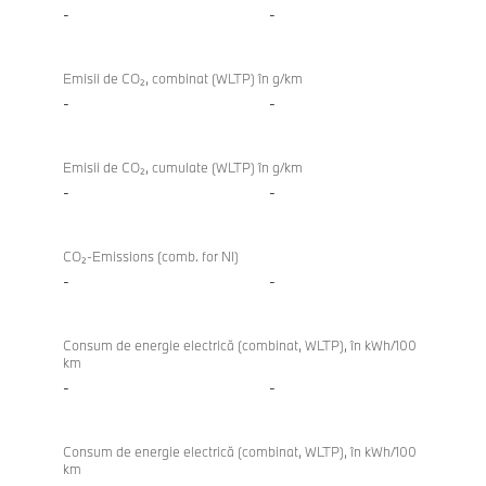
-
-
Emisii de CO₂, combinat (WLTP) în g/km
-
-
Emisii de CO₂, cumulate (WLTP) în g/km
-
-
CO₂-Emissions (comb. for NI)
-
-
Consum de energie electrică (combinat, WLTP), în kWh/100
km
-
-
Consum de energie electrică (combinat, WLTP), în kWh/100
km