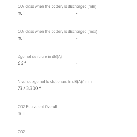
CO₂ class when the battery is discharged (min)
null
-
CO₂ class when the battery is discharged (max)
null
-
Zgomot de rulare în dB(A)
4
66
-
Nivel de zgomot la staţionare în dB(A)/1 min
4
73 / 3.300
-
CO2 Equivalent Overall
null
-
CO2