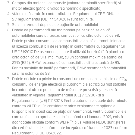
Compus din motor cu combustie (valoare nominală specificată) şi
motor electric (până la valoarea nominală specificată).
Valorile măsurate în conformitate cu Regulamentul CEE-ONU nr.
51/Regulamentul (UE) nr. 540/2014 sunt rotunjite.
Sarcina remorcii depinde de opţiunile automobilului
Datele de performanţă ale motoarelor pe benzină se aplică
automobilelor care utilizează combustibil cu cifra octanică de 98.
Datele privind consumul de combustibil se aplică automobilelor care
utilizează combustibili de referinţă în conformitate cu Regulamentul
UE 1151/2017. De asemenea, poate fi utilizată benzină fără plumb cu
cifra octanică de 91 şi mai mult, cu un conţinut maxim de etanol de
25% (E25). BMW recomandă combustibil cu cifra octanică de 95.
Pentru maşinile de înaltă performanţă, BMW recomandă combustibil
cu cifra octanică de 98.
Datele oficiale cu privire la consumul de combustibil, emisiile de CO₂,
consumul de energie electrică și autonomia electrică au fost stabilite
în conformitate cu procedura de măsurare prescrisă și respectă
versiunea în vigoare Regulamentului (CE) 715/2007 și a
Regulamentului (UE) 1151/2017. Pentru autonomie, datele determinate
conform WLTP iau în considerare orice echipamente opționale
(disponibile în acest caz pe piața din Germania). Pentru automobilele
care au fost nou aprobate ca tip începând cu 1 ianuarie 2021, există
doar datele oficiale conform WLTP. În plus, valorile NEDC sunt șterse
din certificatele de conformitate începând cu 1 ianuarie 2023 conform
Regulamentului UE 195/2022.