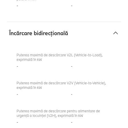
-
-
Încărcare bidirecțională
Încărcare
BMW X7
bidirecțională
xDrive40d
Puterea maximă de descărcare V2L (Vehicle-to-Load),
exprimată în kW
-
-
Puterea maximă de descărcare V2V (Vehicle-to-Vehicle),
exprimată în kW
-
-
Puterea maximă de descărcare pentru alimentare de
urgenţă a locuinţei (V2H), exprimată în kW
-
-