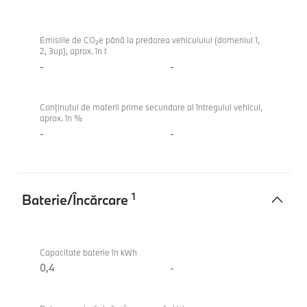
Amprenta
BMW X7
vehiculului
xDrive40d
Emisiile de CO₂e până la predarea vehiculului (domeniul 1,
2, 3up), aprox. în t
-
-
Conținutul de materii prime secundare al întregului vehicul,
aprox. în %
-
-
1
Baterie/Încărcare
Baterie/
BMW X7
Încărcare
xDrive40d
Capacitate baterie în kWh
0,4
-