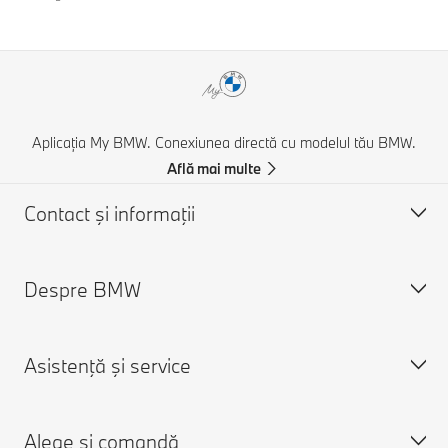
Aplicația My BMW. Conexiunea directă cu modelul tău BMW.
Află mai multe
Contact şi informaţii
Despre BMW
Asistență și Contact
Contactează-ne
Asistenţă şi service
Caută un partener BMW
Despre noi
Asistenţă în caz de accident
Cariere
Alege și comandă
Cere o ofertă
Despre BMW Group
Programare în service