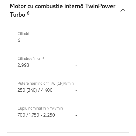
Motor cu combustie internă TwinPower
6
Turbo
Motor
BMW X7
cu
xDrive40d
Cilindri
combustie
6
-
internă
TwinPower
Cilindree în cm³
Turbo
2.993
-
Putere nominală în kW (CP)/1/min
250 (340) / 4.400
-
Cuplu nominal în Nm/1/min
700 / 1.750 - 2.250
-