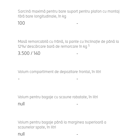
Sarcină maximă pentru bare suport pentru plafon cu montaj
fără bare longitudinale, în kg
100
-
Masă remorcabilă cu frână, la pante cu înclinaţie de până la
5
12%/ descărcare bară de remorcare în kg
3.500 / 140
-
Volum compartiment de depozitare frontal, în litri
-
-
Volum pentru bagaje cu scaune rabatate, în litri
null
-
Volum pentru bagaje până la marginea superioară a
scaunelor spate, în litri
null
-