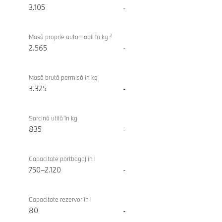
3.105
-
2
Masă proprie automobil în kg
2.565
-
Masă brută permisă în kg
3.325
-
Sarcină utilă în kg
835
-
Capacitate portbagaj în l
750–2.120
-
Capacitate rezervor în l
80
-