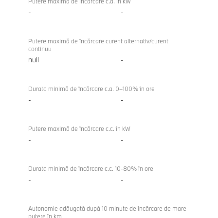
Putere maximă de încărcare c.a. în kW
-
-
Putere maximă de încărcare curent alternativ/curent
continuu
null
-
Durata minimă de încărcare c.a. 0–100% în ore
-
-
Putere maximă de încărcare c.c. în kW
-
-
Durata minimă de încărcare c.c. 10-80% în ore
-
-
Autonomie adăugată după 10 minute de încărcare de mare
putere în km