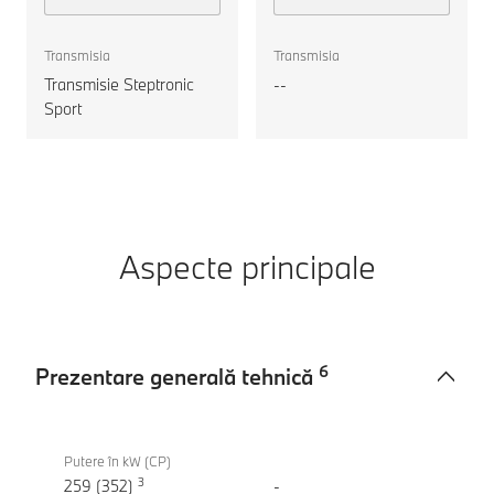
xDrive40d
motorul
Transmisia
Transmisia
Transmisie Steptronic
--
Sport
Aspecte principale
6
Prezentare generală tehnică
Prezentare
BMW X7
generală
xDrive40d
Putere în kW (CP)
tehnică
3
259 (352)
-