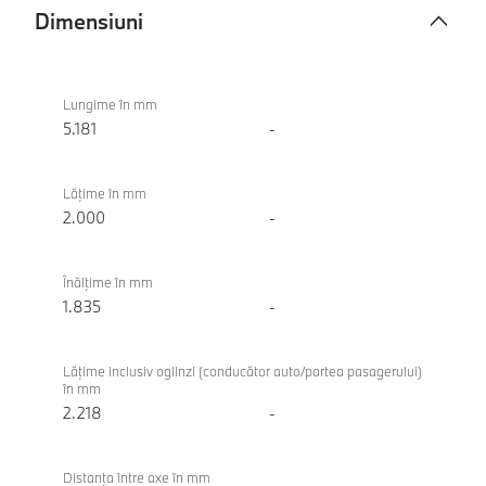
Dimensiuni
Dimensiuni
BMW X7
xDrive40d
Lungime în mm
5.181
-
Lăţime în mm
2.000
-
Înălţime în mm
1.835
-
Lăţime inclusiv oglinzi (conducător auto/partea pasagerului)
în mm
2.218
-
Distanţa între axe în mm