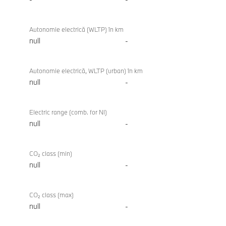
Autonomie electrică (WLTP) în km
null
-
Autonomie electrică, WLTP (urban) în km
null
-
Electric range (comb. for NI)
null
-
CO₂ class (min)
null
-
CO₂ class (max)
null
-