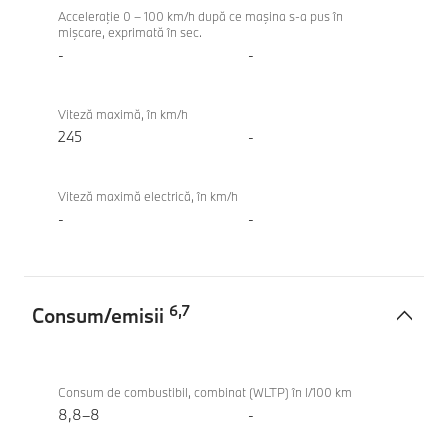
Acceleraţie 0 – 100 km/h după ce maşina s-a pus în
mişcare, exprimată în sec.
-
-
Viteză maximă, în km/h
245
-
Viteză maximă electrică, în km/h
-
-
6
,
7
Consum/emisii
Consum/emisii
BMW X7
xDrive40d
Consum de combustibil, combinat (WLTP) în l/100 km
8,8–8
-