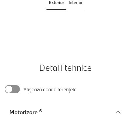
Exterior
Interior
Detalii tehnice
Afișează doar diferențele
6
Motorizare
Motorizare
BMW X7