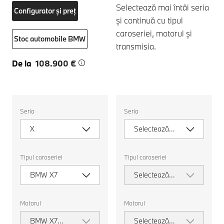
Selectează mai întâi seria
Configurator și preț
și continuă cu tipul
caroseriei, motorul și
Stoc automobile BMW
transmisia.
De la
108.900 €
Selectați
Selectați
Seria
Seria
următoarele
următoarele
proprietăți
proprietăți
X
Selectează
pentru
pentru
a
a
seria
alege
alege
o
o
Tipul caroseriei
Tipul caroseriei
mașină
mașină
pentru
pentru
BMW X7
Selectează
comparație.
comparație.
tipul
caroseriei
Motorul
Motorul
BMW X7
Selectează