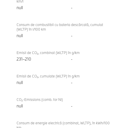
km/l
null
-
Consum de combustibil cu bateria descărcată, cumulat
(WLTP) în l/100 km
null
-
Emisii de CO₂, combinat (WLTP) în g/km
231–210
-
Emisii de CO₂, cumulate (WLTP) în g/km
null
-
CO₂-Emissions (comb. for NI)
null
-
Consum de energie electrică (combinat, WLTP), în kWh/100
km