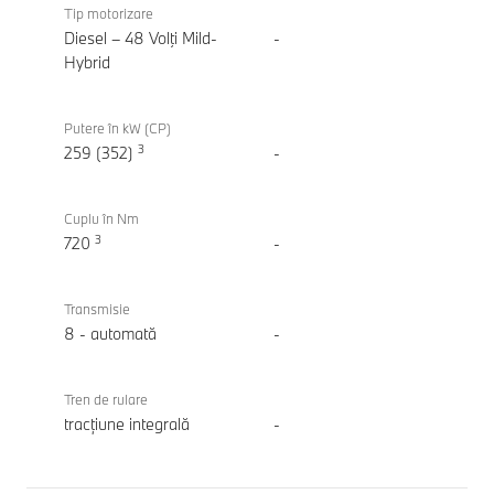
xDrive40d
Tip motorizare
Diesel – 48 Volţi Mild-
-
Hybrid
Putere în kW (CP)
3
259 (352)
-
Cuplu în Nm
3
720
-
Transmisie
8 - automată
-
Tren de rulare
tracțiune integrală
-