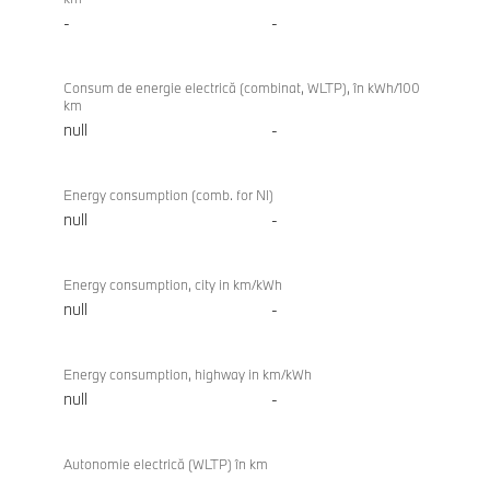
-
-
Consum de energie electrică (combinat, WLTP), în kWh/100
km
null
-
Energy consumption (comb. for NI)
null
-
Energy consumption, city in km/kWh
null
-
Energy consumption, highway in km/kWh
null
-
Autonomie electrică (WLTP) în km
-
-