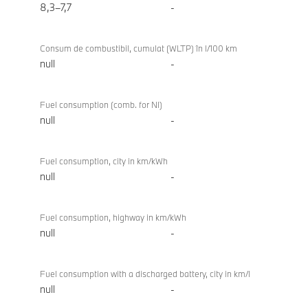
M50
8,3–7,7
-
xDrive
Consum de combustibil, cumulat (WLTP) în l/100 km
null
-
Fuel consumption (comb. for NI)
null
-
Fuel consumption, city in km/kWh
null
-
Fuel consumption, highway in km/kWh
null
-
Fuel consumption with a discharged battery, city in km/l
null
-