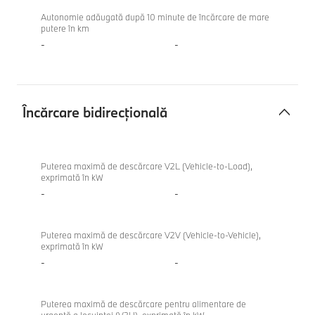
Autonomie adăugată după 10 minute de încărcare de mare
putere în km
-
-
Încărcare bidirecțională
Încărcare
BMW
bidirecțională
X3
Puterea maximă de descărcare V2L (Vehicle-to-Load),
exprimată în kW
M50
-
-
xDrive
Puterea maximă de descărcare V2V (Vehicle-to-Vehicle),
exprimată în kW
-
-
Puterea maximă de descărcare pentru alimentare de