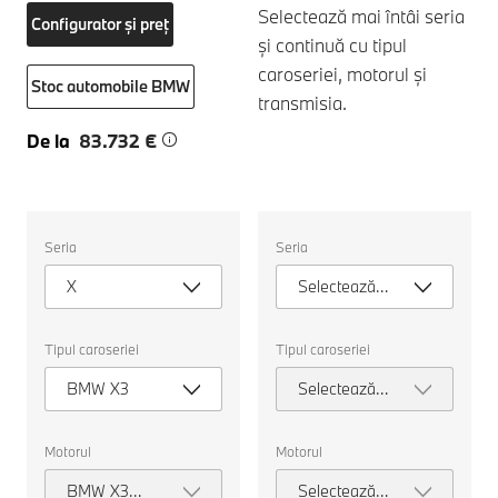
Selectează mai întâi seria
Configurator și preț
și continuă cu tipul
caroseriei, motorul și
Stoc automobile BMW
transmisia.
De la
83.732 €
Selectați
Selectați
Seria
Seria
următoarele
următoarele
proprietăți
proprietăți
X
Selectează
pentru
pentru
a
a
seria
alege
alege
o
o
Tipul caroseriei
Tipul caroseriei
mașină
mașină
pentru
pentru
BMW X3
Selectează
comparație.
comparație.
tipul
caroseriei
Motorul
Motorul
BMW X3
Selectează