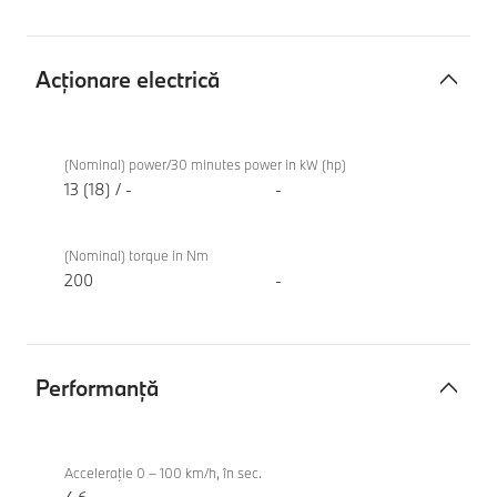
Acţionare electrică
Acţionare
BMW
electrică
X3
(Nominal) power/30 minutes power in kW (hp)
M50
13 (18) / -
-
xDrive
(Nominal) torque in Nm
200
-
Performanţă
Performanţă
BMW
X3
Acceleraţie 0 – 100 km/h, în sec.