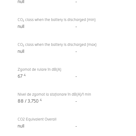
null
-
CO₂ class when the battery is discharged (min)
null
-
CO₂ class when the battery is discharged (max)
null
-
Zgomot de rulare în dB(A)
4
67
-
Nivel de zgomot la staţionare în dB(A)/1 min
4
88 / 3.750
-
CO2 Equivalent Overall
null
-