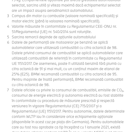
selectat, sarcina utilă şi viteza maximă dacă echipamentul selectat
are un impact asupra aerodinamicii automobilului.
Compus din motor cu combustie (valoare nominală specificată) şi
motor electric (până la valoarea nominală specificată).
Valorile măsurate în conformitate cu Regulamentul CEE-ONU nr.
51/Regulamentul (UE) nr. 540/2014 sunt rotunjite.
Sarcina remorcii depinde de opţiunile automobilului
Datele de performanţă ale motoarelor pe benzină se aplică
automobilelor care utilizează combustibil cu cifra octanică de 98.
Datele privind consumul de combustibil se aplică automobilelor care
utilizează combustibili de referinţă în conformitate cu Regulamentul
UE 1151/2017. De asemenea, poate fi utilizată benzină fără plumb cu
cifra octanică de 91 şi mai mult, cu un conţinut maxim de etanol de
25% (E25). BMW recomandă combustibil cu cifra octanică de 95.
Pentru maşinile de înaltă performanţă, BMW recomandă combustibil
cu cifra octanică de 98.
Datele oficiale cu privire la consumul de combustibil, emisiile de CO₂,
consumul de energie electrică și autonomia electrică au fost stabilite
în conformitate cu procedura de măsurare prescrisă și respectă
versiunea în vigoare Regulamentului (CE) 715/2007 și a
Regulamentului (UE) 1151/2017. Pentru autonomie, datele determinate
conform WLTP iau în considerare orice echipamente opționale
(disponibile în acest caz pe piața din Germania). Pentru automobilele
care au fost nou aprobate ca tip începând cu 1 ianuarie 2021, există