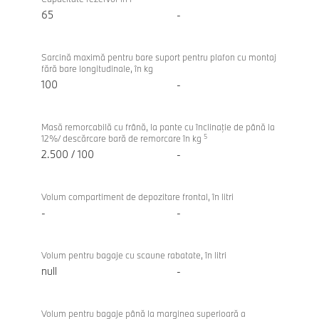
65
-
Sarcină maximă pentru bare suport pentru plafon cu montaj
fără bare longitudinale, în kg
100
-
Masă remorcabilă cu frână, la pante cu înclinaţie de până la
5
12%/ descărcare bară de remorcare în kg
2.500 / 100
-
Volum compartiment de depozitare frontal, în litri
-
-
Volum pentru bagaje cu scaune rabatate, în litri
null
-
Volum pentru bagaje până la marginea superioară a