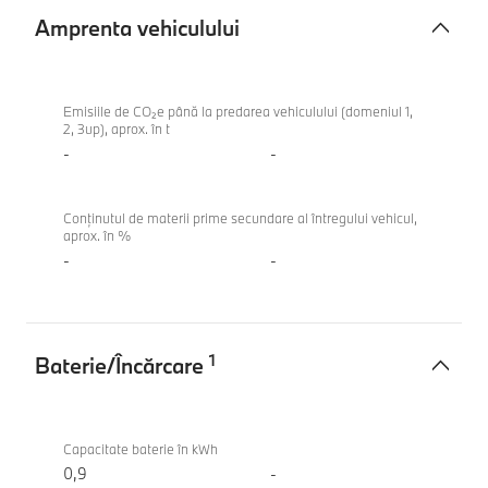
Amprenta vehiculului
Amprenta
BMW
vehiculului
X3
Emisiile de CO₂e până la predarea vehiculului (domeniul 1,
2, 3up), aprox. în t
M50
-
-
xDrive
Conținutul de materii prime secundare al întregului vehicul,
aprox. în %
-
-
1
Baterie/Încărcare
Baterie/
BMW
Încărcare
X3
Capacitate baterie în kWh
M50
0,9
-