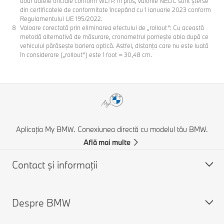
doar datele oficiale conform WLTP. În plus, valorile NEDC sunt șterse
din certificatele de conformitate începând cu 1 ianuarie 2023 conform
Regulamentului UE 195/2022.
Valoare corectată prin eliminarea efectului de „rollout”: Cu această
metodă alternativă de măsurare, cronometrul porneşte abia după ce
vehiculul părăseşte bariera optică. Astfel, distanţa care nu este luată
în considerare („rollout”) este 1 foot = 30,48 cm.
Aplicația My BMW. Conexiunea directă cu modelul tău BMW.
Află mai multe
Contact şi informaţii
Despre BMW
Asistență și Contact
Contactează-ne