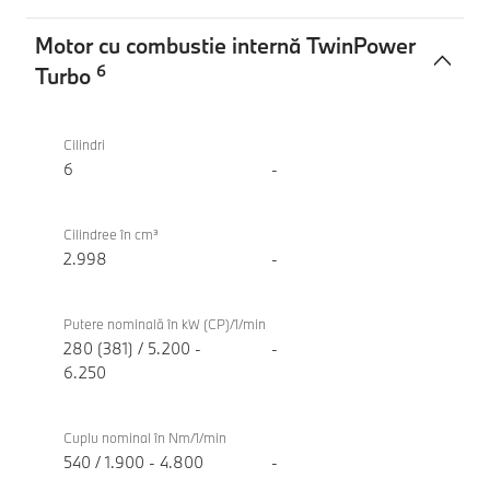
Motor cu combustie internă TwinPower
6
Turbo
Motor
BMW
cu
X3
Cilindri
combustie
M50
6
-
internă
xDrive
TwinPower
Cilindree în cm³
Turbo
2.998
-
Putere nominală în kW (CP)/1/min
280 (381) / 5.200 -
-
6.250
Cuplu nominal în Nm/1/min
540 / 1.900 - 4.800
-