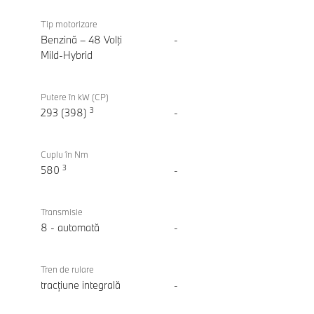
Motorizare
BMW
X3
Tip motorizare
M50
Benzină – 48 Volţi
-
xDrive
Mild-Hybrid
Putere în kW (CP)
3
293 (398)
-
Cuplu în Nm
3
580
-
Transmisie
8 - automată
-
Tren de rulare
tracțiune integrală
-