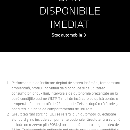
DISPONIBILE
IMEDIAT
Stoc automobile
Performanţele de încărcare depind de starea încărcării, temperatura
ambientală, profilul individual de a conduce şi de utilizarea
consumatorilor auxiliari. Intervalele de autonomie prezentate au la
bază condiţiile optime WLTP. Timpii de încărcare se aplică pentru o
temperatură ambientală de 23 de grade Celsius după o călătorie şi
pot diferi în funcţie de comportamentul de utilizare
Greutatea fără sarcină (UE) se referă la un automobil cu echipare
standard şi nu include echipamente opţionale. Greutate fără sarcină
include un rezervor plin 90% şi un conducător auto cu greutatea de
75 kg. Echipamentele opţionale pot afecta greutatea automobilului