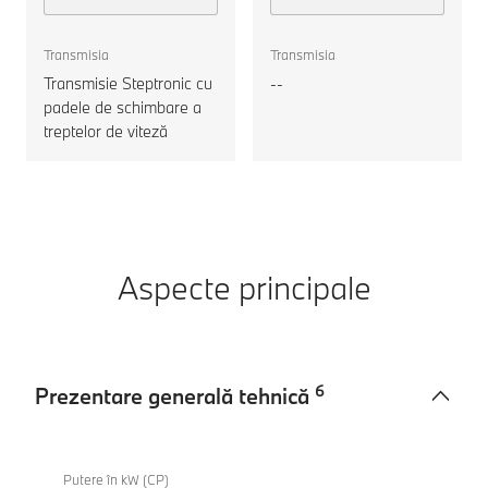
M50 xDrive
motorul
Transmisia
Transmisia
Transmisie Steptronic cu
--
padele de schimbare a
treptelor de viteză
Aspecte principale
6
Prezentare generală tehnică
Prezentare
BMW
generală
X3
Putere în kW (CP)