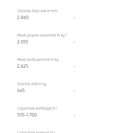
Distanţa între axe în mm
2.865
-
2
Masă proprie automobil în kg
2.055
-
Masă brută permisă în kg
2.625
-
Sarcină utilă în kg
645
-
Capacitate portbagaj în l
570–1.700
-
Capacitate rezervor în l