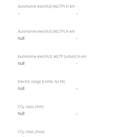
Autonomie electrică (WLTP) în km
-
-
Autonomie electrică (WLTP) în km
null
-
Autonomie electrică, WLTP (urban) în km
null
-
Electric range (comb. for NI)
null
-
CO₂ class (min)
null
-
CO₂ class (max)