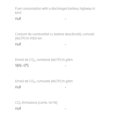
Fuel consumption with a discharged battery, highway in
km/l
null
-
Consum de combustibil cu bateria descărcată, cumulat
(WLTP) în l/100 km
null
-
Emisii de CO₂, combinat (WLTP) în g/km
189–175
-
Emisii de CO₂, cumulate (WLTP) în g/km
null
-
CO₂-Emissions (comb. for NI)
null
-