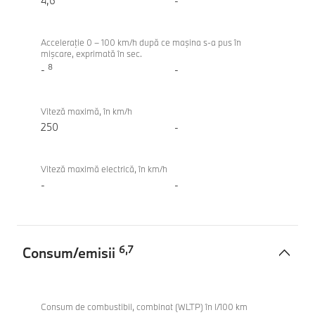
M50
4,6
-
xDrive
Acceleraţie 0 – 100 km/h după ce maşina s-a pus în
mişcare, exprimată în sec.
8
-
-
Viteză maximă, în km/h
250
-
Viteză maximă electrică, în km/h
-
-
6
,
7
Consum/emisii
Consum/emisii
BMW
X3
Consum de combustibil, combinat (WLTP) în l/100 km