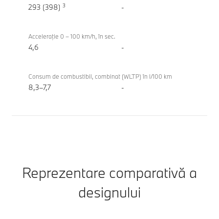
tehnică
3
M50
293 (398)
-
xDrive
Acceleraţie 0 – 100 km/h, în sec.
4,6
-
Consum de combustibil, combinat (WLTP) în l/100 km
8,3–7,7
-
Reprezentare comparativă a
designului