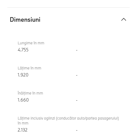
Dimensiuni
Dimensiuni
BMW
X3
Lungime în mm
M50
4.755
-
xDrive
Lăţime în mm
1.920
-
Înălţime în mm
1.660
-
Lăţime inclusiv oglinzi (conducător auto/partea pasagerului)
în mm
2.132
-