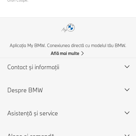
Aplicația My BMW. Conexiunea directă cu modelul tău BMW.
Află mai multe
Contact şi informaţii
Despre BMW
Asistență și Contact
Contactează-ne
Asistenţă şi service
Caută un partener BMW
Despre noi
Asistenţă în caz de accident
Cariere
Cere o ofertă
Despre BMW Group
Programare în service