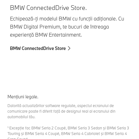
BMW ConnectedDrive Store.
P
Echipează-ți modelul BMW cu funcţii adiţionale. Cu
Se
BMW Digital Premium, te bucuri de întreaga
Co
experienţă BMW Entertainment.
lu
BMW ConnectedDrive Store
BM
Menţiuni legale.
Datorită actualizărilor software regulate, aspectul ecranului de
comunicare poate fi diferit faţă de designul real al ecranului din
automobilul tău.
¹ Excepţie fac BMW Seria 2 Coupé, BMW Seria 3 Sedan şi BMW Seria 3
Touring şi BMW Seria 4 Coupé, BMW Seria 4 Cabriolet şi BMW Seria 4
Gran Coupé.