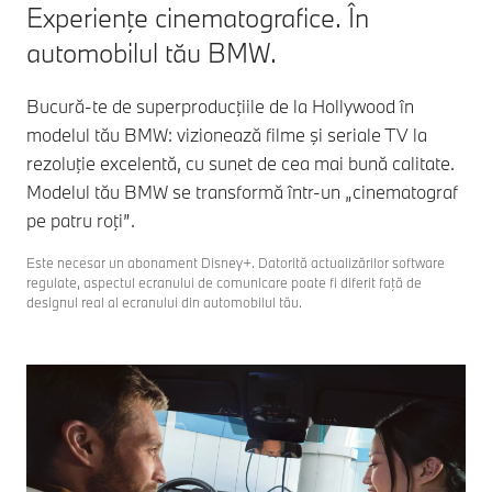
Experienţe cinematografice. În
automobilul tău BMW.
Bucură-te de superproducţiile de la Hollywood în
modelul tău BMW: vizionează filme şi seriale TV la
rezoluţie excelentă, cu sunet de cea mai bună calitate.
Modelul tău BMW se transformă într-un „cinematograf
pe patru roţi”.
Este necesar un abonament Disney+. Datorită actualizărilor software
regulate, aspectul ecranului de comunicare poate fi diferit faţă de
designul real al ecranului din automobilul tău.