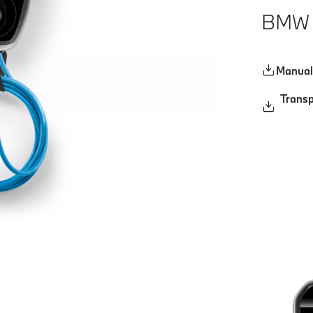
BMW W
Manual 
Transp