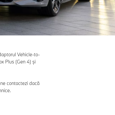
adaptorul Vehicle-to-
ox Plus (Gen 4) și
 ne contactezi dacă
hnice.