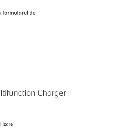
ză
formularul de
ifunction Charger
ilizare