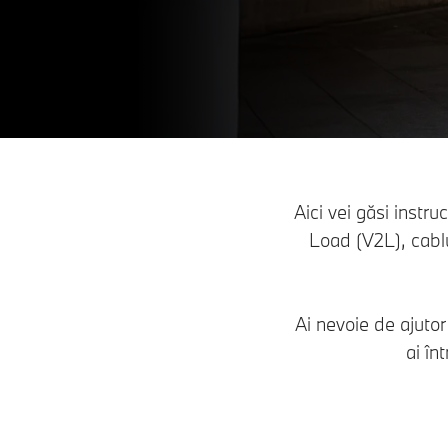
Aici vei găsi instru
Load (V2L), cablu
Ai nevoie de ajuto
ai în