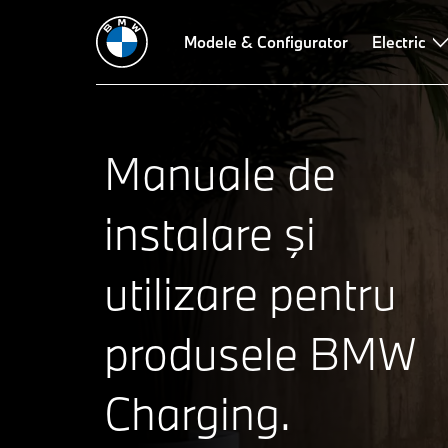
Multifunction Charger
Adaptor Vehicle-to-Load
Modele & Configurator
Cablu încă
Electric
Manuale de
instalare şi
utilizare pentru
produsele BMW
Charging.