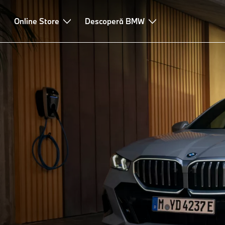
rcare Mod 3
Online Store
Flexible Fast Charger
Descoperă BMW
Wallbox Plus (Gen 4)
Wal