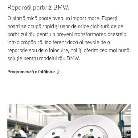
Re
Reparaţii parbriz BMW.
Chi
O piatră mică poate avea un impact mare. Experţii
com
noştri se ocupă rapid şi uşor de orice ciobitură de pe
bor
parbrizul tău pentru a preveni transformarea acesteia
rep
într-o crăpătură. Indiferent dacă ai nevoie de o
teh
reparaţie sau de o înlocuire, noi îţi oferim cea mai bună
soluţie pentru modelul tău BMW.
Pro
Programează o întâlnire