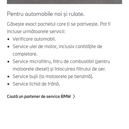
Pentru automobile noi şi rulate.
BM
ele
Găseşte exact pachetul care ţi se potriveşte. Pot fi
incluse următoarele servicii:
Cu 
Verificare automobil.
cu 
Service ulei de motor, inclusiv cantităţile de
ser
completare.
Service microfiltru, filtru de combustibil (pentru
motoarele diesel) şi înlocuirea filtrului de aer.
Service bujii (la motoarele pe benzină).
Cau
Service lichid de frână.
Caută un partener de service BMW