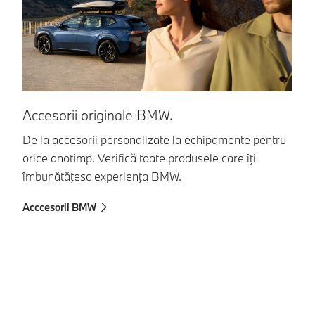
Accesorii originale BMW.
B
De la accesorii personalizate la echipamente pentru
Mo
orice anotimp. Verifică toate produsele care îţi
im
îmbunătăţesc experienţa BMW.
di
Acccesorii BMW
BM