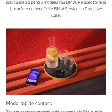
soluţia ideală pentru modelul tău BMW. Relaxează-te şi
bucură-te de beneficiile BMW Service cu Proactive
Care.
Modalităţi de contact.
Pr
Te vom contacta proactiv prin aplicaţia My BMW, prin