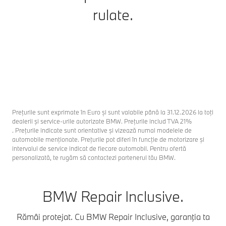
rulate.
Preţurile sunt exprimate în Euro și sunt valabile până la 31.12.2026 la toţi
dealerii şi service-urile autorizate BMW. Preţurile includ TVA 21%
. Preţurile indicate sunt orientative şi vizează numai modelele de
automobile menţionate. Preţurile pot diferi în funcţie de motorizare şi
intervalul de service indicat de fiecare automobil. Pentru ofertă
personalizată, te rugăm să contactezi partenerul tău BMW.
BMW Repair Inclusive.
Rămâi protejat. Cu BMW Repair Inclusive, garanţia ta