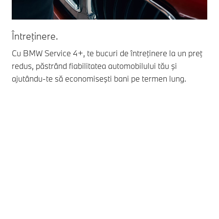
Întreţinere.
Uz
Cu BMW Service 4+, te bucuri de întreţinere la un preţ
Ser
redus, păstrând fiabilitatea automobilului tău şi
cla
ajutându-te să economiseşti bani pe termen lung.
pro