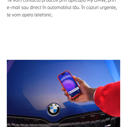
Ale
e-mail sau direct în automobilul tău. În cazuri urgente,
rez
te vom apela telefonic.
fol
inf
tim