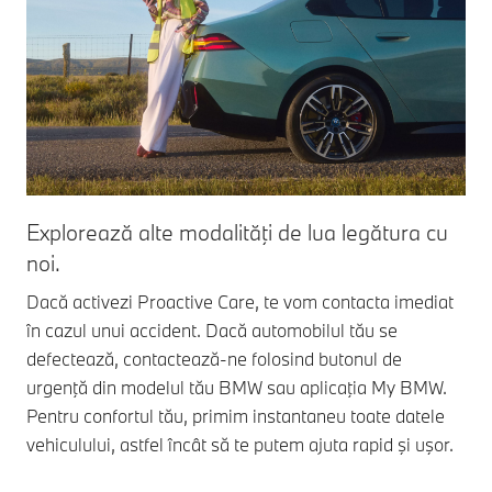
Explorează alte modalităţi de lua legătura cu
As
noi.
Dac
dis
Dacă activezi Proactive Care, te vom contacta imediat
Tri
în cazul unui accident. Dacă automobilul tău se
ser
defectează, contactează-ne folosind butonul de
dis
urgenţă din modelul tău BMW sau aplicaţia My BMW.
Pentru confortul tău, primim instantaneu toate datele
vehiculului, astfel încât să te putem ajuta rapid şi uşor.