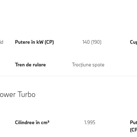
id
Putere în kW (CP)
140 (190)
Cu
Tren de rulare
Tracţiune spate
Power Turbo
Cilindree în cm³
1.995
Pu
(CP