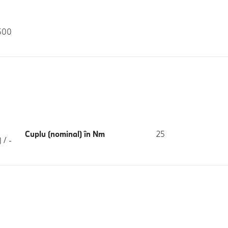
.500
Cuplu (nominal) în Nm
25
) / -