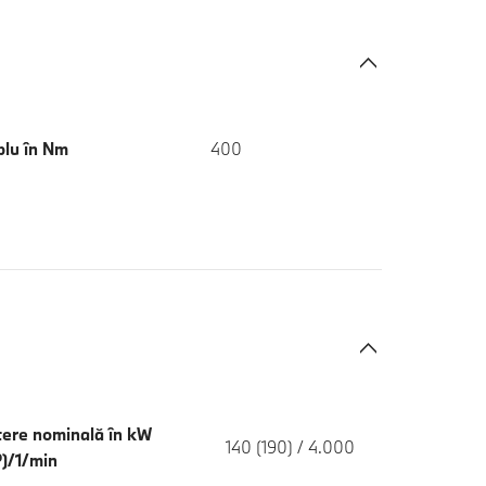
plu în Nm
400
tere nominală în kW
140 (190) / 4.000
)/1/min