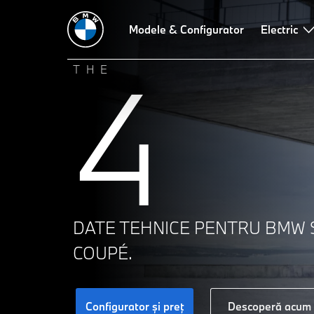
Modele & Configurator
Electric
4
THE
DATE TEHNICE PENTRU BMW S
COUPÉ.
Configurator şi preţ
Descoperă acum