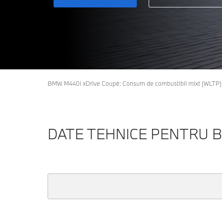
BMW M440i xDrive Coupé: Consum de combustibil mixt (WLTP) în 
DATE TEHNICE PENTRU B