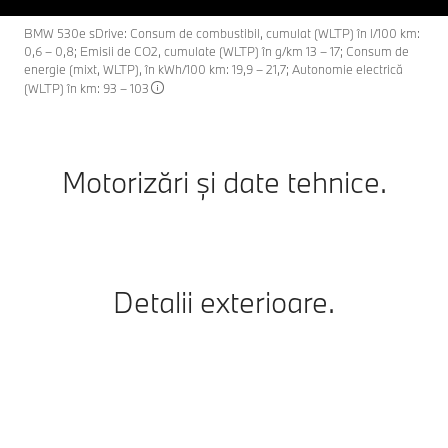
BMW 530e sDrive: Consum de combustibil, cumulat (WLTP) în l/100 km:
0,6 – 0,8; Emisii de CO2, cumulate (WLTP) în g/km 13 – 17; Consum de
energie (mixt, WLTP), în kWh/100 km: 19,9 – 21,7; Autonomie electrică
(WLTP) în km: 93 – 103
Motorizări și date tehnice.
Detalii exterioare.