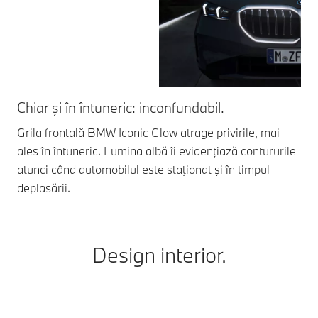
Chiar şi în întuneric: inconfundabil.
O 
Grila frontală BMW Iconic Glow atrage privirile, mai
Cov
ales în întuneric. Lumina albă îi evidenţiază contururile
urc
atunci când automobilul este staţionat şi în timpul
sig
deplasării.
lum
Design interior.