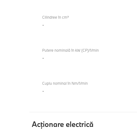
TwinPower
Turbo
Cilindree în cm³
-
Putere nominală în kW (CP)/1/min
-
Cuplu nominal în Nm/1/min
-
Acţionare electrică