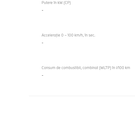
generală
Putere în kW (CP)
-
tehnică
Acceleraţie 0 – 100 km/h, în sec.
-
Consum de combustibil, combinat (WLTP) în l/100 km
-