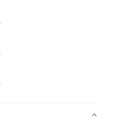
-
-
-