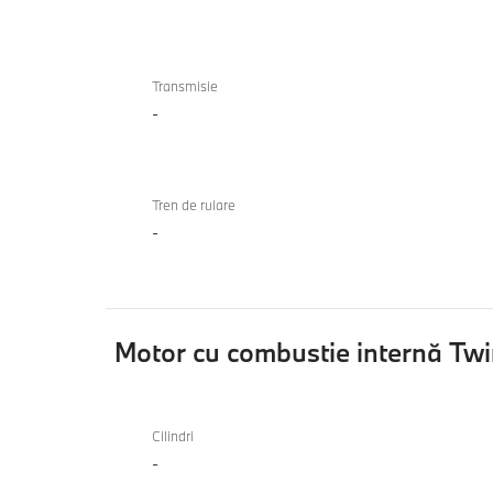
Transmisie
-
Tren de rulare
-
Motor cu combustie internă Tw
Motor
cu
Cilindri
-
combustie
internă