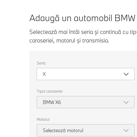
Adaugă un automobil BMW
Selectează mai întâi seria și continuă cu tip
caroseriei, motorul și transmisia.
Selectați
Seria
următoarele
proprietăți
X
pentru
a
alege
o
Tipul caroseriei
mașină
pentru
BMW X6
comparație.
Motorul
Selectează motorul