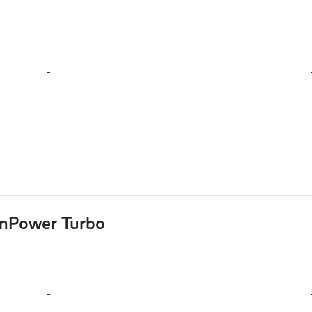
-
-
inPower Turbo
-