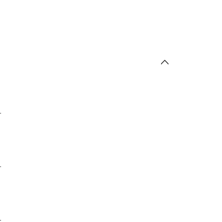
-
-
-