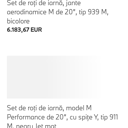
Set de roți de iarnă, jante
aerodinamice M de 20”, tip 939 M,
bicolore
6.183,67 EUR
Set de roţi de iarnă, model M
Performance de 20”, cu spițe Y, tip 911
M, negru Jet mat