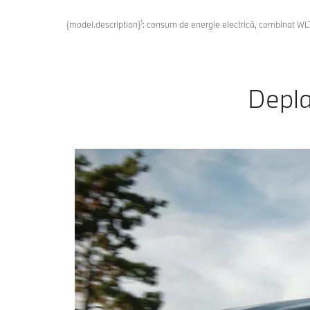
1
{model.description}
: consum de energie electrică, combinat W
Depla