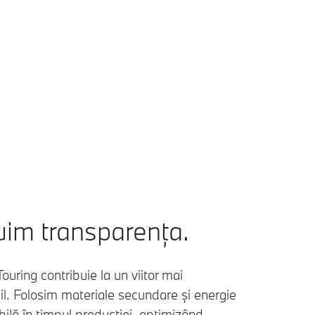
uim transparența.
uring contribuie la un viitor mai
l. Folosim materiale secundare și energie
ilă în timpul producției, optimizând