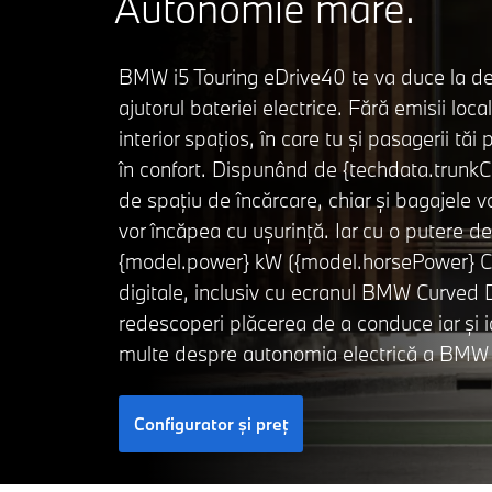
Autonomie mare.
BMW i5 Touring eDrive40 te va duce la de
ajutorul bateriei electrice. Fără emisii loca
interior spațios, în care tu și pasagerii tăi 
în confort. Dispunând de {techdata.trunkCap
de spațiu de încărcare, chiar și bagajele 
vor încăpea cu ușurință. Iar cu o putere d
{model.power} kW ({model.horsePower} CP)
digitale, inclusiv cu ecranul BMW Curved D
redescoperi plăcerea de a conduce iar și i
multe despre autonomia electrică a BMW i
Configurator şi preţ