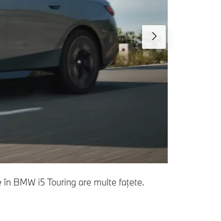
în BMW i5 Touring are multe faţete.
Uşor de în