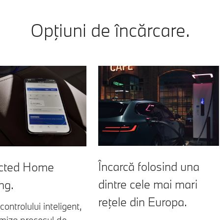
Opţiuni de încărcare.
Încarcă folosind una
cted Home
dintre cele mai mari
ng.
reţele din Europa.
controlului inteligent,
imiza procesul de