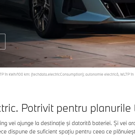
LTP în kWh/100 km: {techdata.electricConsumption}; autonomie electrică, WLTP î
tric. Potrivit pentru planurile 
g vei ajunge la destinaţie şi datorită bateriei. Și vei ar
ce dispune de suficient spațiu pentru ceea ce plănuieș