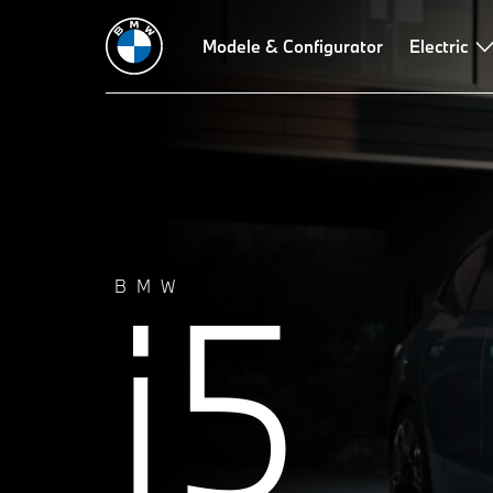
Date tehnice
Autonomie şi încărcare
Modele & Configurator
Design
Tehnologii
Electric
i5
BMW