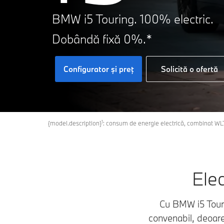
BMW i5 Touring. 100% electric.
Dobândă fixă 0%.*
Configurator şi preţ
Solicită o ofertă
1
{model.description}
: consum de energie electrică, combinat W
Elec
Cu BMW i5 Tourin
convenabil, deoare