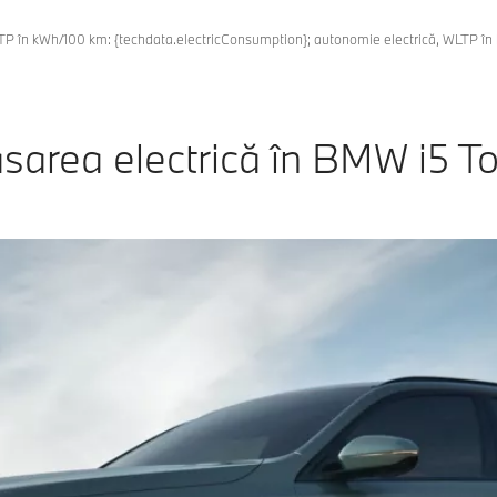
LTP în kWh/100 km: {techdata.electricConsumption}; autonomie electrică, WLTP î
sarea electrică în BMW i5 To