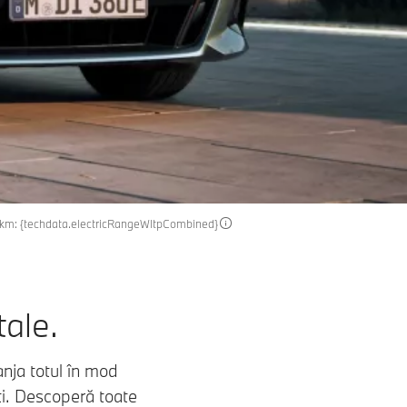
n km: {techdata.electricRangeWltpCombined}
tale.
anja totul în mod
ti. Descoperă toate