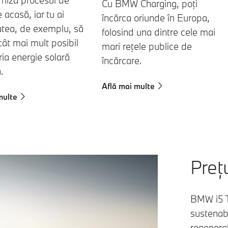
Cu BMW Charging, poţi
 acasă, iar tu ai
încărca oriunde în Europa,
tatea, de exemplu, să
folosind una dintre cele mai
 cât mai mult posibil
mari reţele publice de
ria energie solară
încărcare.
.
Află mai multe
multe
Preț
BMW i5 To
sustenabi
regenerab