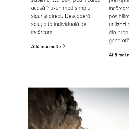
acasă într-un mod simplu,
încărcare
sigur şi direct. Descoperă
posibili
soluţia ta individuală de
utilizezi
încărcare.
din prop
generată
Află mai multe
Află mai 