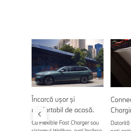
Încarcă uşor şi
Conne
confortabil de acasă.
Chargi
Cu Flexible Fast Charger sau
Datorită 
sistemul Wallbox, poţi încărca
poţi opt