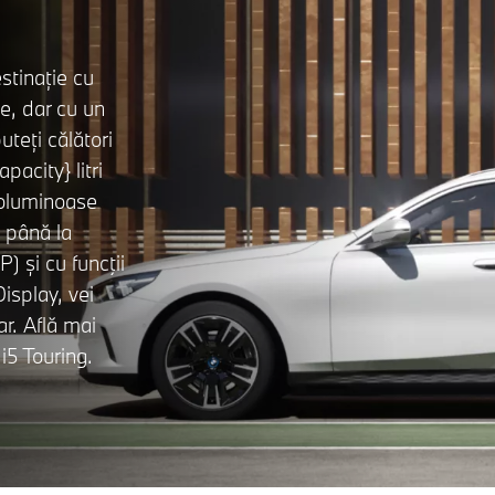
stinație cu
le, dar cu un
puteți călători
acity} litri
voluminoase
e până la
 și cu funcţii
isplay, vei
ar. Află mai
5 Touring.