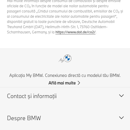
Mai multe informaţii despre consumul de combustibil şi despre emisiile
oficiale de CO₂ în funcţie de model ale noilor automobile pentru
pasageri consultă „Ghidul consumului de combustibil, emisiilor de CO₂ şi
al consumului de electricitate ale noilor automobile pentru pasageri”,
disponibil gratuit la toate punctele de vânzare, Deutsche Automobil
Treuhand GmbH (DAT), Hellmuth-Hirth-Str. 1, 73760 Ostfildern-
Scharnhausen, Germany, şi la
https://www.dat.de/co2/
.
Aplicația My BMW. Conexiunea directă cu modelul tău BMW.
Află mai multe
Contact şi informaţii
Despre BMW
Asistență și Contact
Contactează-ne