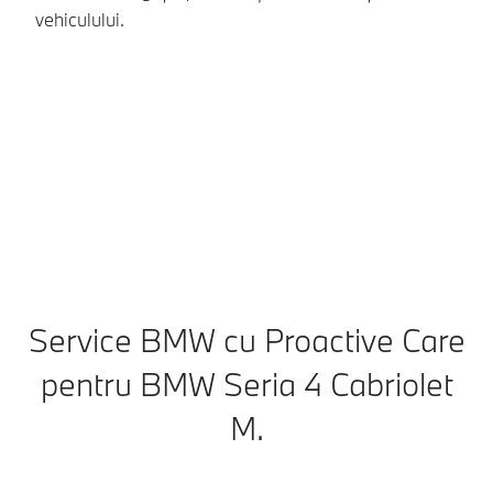
vehiculului.
ro
nu
ac
au
bi
Service BMW cu Proactive Care
pentru BMW Seria 4 Cabriolet
M.