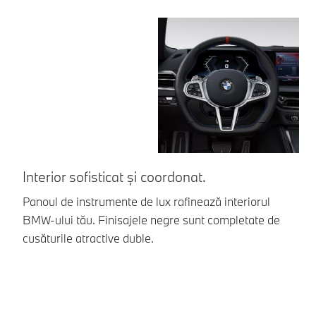
Interior sofisticat și coordonat.
D
Panoul de instrumente de lux rafinează interiorul
Nu
BMW-ului tău. Finisajele negre sunt completate de
au
cusăturile atractive duble.
pi
co
Ch