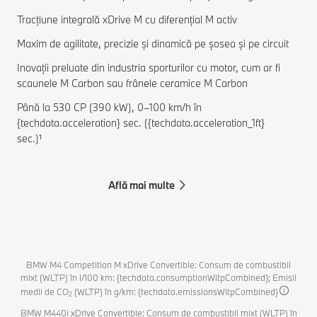
Tracțiune integrală xDrive M cu diferențial M activ
Maxim de agilitate, precizie și dinamică pe șosea și pe circuit
Inovații preluate din industria sporturilor cu motor, cum ar fi
scaunele M Carbon sau frânele ceramice M Carbon
Până la 530 CP (390 kW), 0–100 km/h în
{techdata.acceleration} sec. ({techdata.acceleration_1ft}
sec.)¹
Află mai multe
BMW M4 Competition M xDrive Convertible: Consum de combustibil
mixt (WLTP) în l/100 km: {techdata.consumptionWltpCombined}; Emisii
medii de CO
(WLTP) în g/km: {techdata.emissionsWltpCombined}
2
BMW M440i xDrive Convertible: Consum de combustibil mixt (WLTP) în