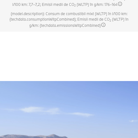
l/100 km: 7,7–7,2; Emisii medii de CO
(WLTP) în g/km: 176–164
2
{model.description}: Consum de combustibil mixt (WLTP) în l/100 km:
{techdata.consumptionWltpCombined}; Emisii medii de CO
(WLTP) în
2
g/km: {techdata.emissionsWltpCombined}