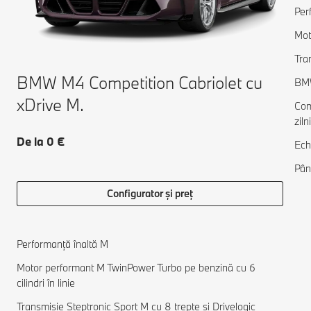
Per
Mot
Tra
BMW M4 Competition Cabriolet cu
BMW
xDrive M.
Comb
ziln
De la 0 €
Ech
Pân
Configurator și preț
Performanță înaltă M
Motor performant M TwinPower Turbo pe benzină cu 6
cilindri în linie
Transmisie Steptronic Sport M cu 8 trepte şi Drivelogic