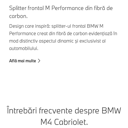
Splitter frontal M Performance din fibră de
E
carbon.
f
Design care inspiră: splitter-ul frontal BMW M
At
Performance creat din fibră de carbon evidenţiază în
ae
mod distinctiv aspectul dinamic şi exclusivist al
di
automobilului.
vâ
Află mai multe
Af
Întrebări frecvente despre BMW
M4 Cabriolet.