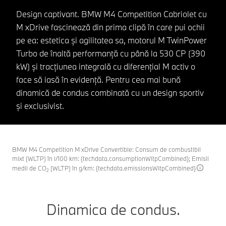
Design captivant. BMW M4 Competition Cabriolet cu
M xDrive fascinează din prima clipă în care pui ochii
pe ea: estetica și agilitatea sa, motorul M TwinPower
Turbo de înaltă performanță cu până la 530 CP (390
kW) și tracțiunea integrală cu diferențial M activ o
face să iasă în evidență. Pentru cea mai bună
dinamică de condus combinată cu un design sportiv
și exclusivist.
BMW M4 Competition M xDrive Convertible: Consum de combustibil
mixt (WLTP) în l/100 km: {techdata.consumptionWltpCombined}; Emisii
medii de CO
(WLTP) în g/km: {techdata.emissionsWltpCombined}
2
Dinamica de condus.