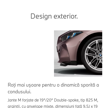
Design exterior.
Roți mai ușoare pentru o dinamică sporită a
S
condusului.
Îț
la
Jante M forjate de 19”/20” Double-spoke, tip 825 M,
în
argintii, cu anvelope mixte, dimensiuni față 9,5J x 19