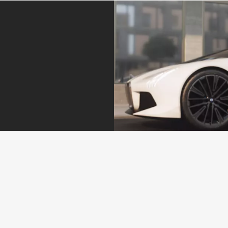
Service – exact atunci când ai nevoie.
Întotdeauna cu un pas înainte. Dacă este timpul pentru o
revizie sau dacă anvelopele sunt uzate. Poţi stabili o
programare direct prin mesaj din aplicaţia My BMW. Te
contactăm în timp util.
Află mai multe