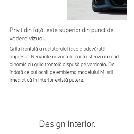
Privit din față, este superior din punct de
U
vedere vizual.
Mo
pa
Grila frontală a radiatorului face o adevărată
oc
impresie. Nervurile orizontale contrastează în mod
ad
dinamic cu grila frontală dispusă pe verticală. De
fu
îndată ce pui ochii pe emblema modelului M, știi
m
imediat că în interior există putere.
Design interior.