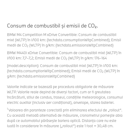
Consum de combustibil şi emisii de CO₂.
BMW M4 Competition M xDrive Convertible: Consum de combustibil
mixt (WLTP) în l/100 km: {techdata.consumptionWltpCombined}; Emisii
medii de CO
(WLTP) în g/km: {techdata.emissionsWltpCombined}
2
BMW M440i xDrive Convertible: Consum de combustibil mixt (WLTP) în
l/100 km: 7,7–7,2; Emisii medii de CO
(WLTP) în g/km: 176–164
2
{model.description}: Consum de combustibil mixt (WLTP) în l/100 km:
{techdata.consumptionWltpCombined}; Emisii medii de CO
(WLTP) în
2
g/km: {techdata.emissionsWltpCombined}
Valorile indicate se bazează pe procedura obligatorie de măsurare
WLTP. Valorile reale depind de diverşi factori, cum ar fi greutatea
încărcăturii, stilul de condus, traseul, condiţiile meteorologice, consumul
electric auxiliar (inclusiv aer condiţionat), anvelope, starea bateriei.
1
Valoarea din paranteze corectată prin eliminarea efectului de „rollout”.
Cu această metodă alternativă de măsurare, cronometrul pornește abia
după ce automobilul părăsește bariera optică. Distanța care nu este
luată în considerare în măsurare („rollout”) este 1 foot = 30,48 cm.