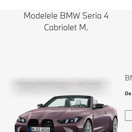
Modelele BMW Seria 4
Cabriolet M.
BM
De