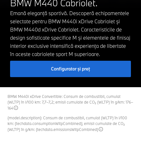
BMW M440 Cabriolet.
Emană eleganță sportivă. Descoperă echipamentele
selectate pentru BMW M440i xDrive Cabriolet și
BMW M440d xDrive Cabriolet. Caracteristicile de
design sofisticate specifice M și elementele de finisaj
interior exclusive intensifică experiența de libertate
în aceste cabriolete sport M superioare.
Configurator și preț
BMW M440i xDrive Convertible: Consum de combustibil, cumulat
(WLTP) în l/100 km: 7,7–7,2; emisii cumulate de CO₂ (WLTP) în g/km: 176–
164
{model.description}: Consum de combustibil, cumulat (WLTP) în l/100
km: {techdata.consumptionWltpCombined}; emisii cumulate de CO₂
(WLTP) în g/km: {techdata.emissionsWltpCombined}