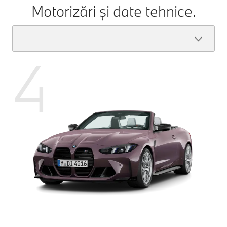
Motorizări și date tehnice.
4
BMW