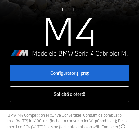
M4
THE
Modelele BMW Seria 4 Cabriolet M.
Configurator şi preţ
Solicită o ofertă
BMW M4 Competition M xDrive Convertible: Consum de combustibil
mixt (WLTP) în l/100 km: {techdata.consumptionWltpCombined}; Emisii
medii de CO
(WLTP) în g/km: {techdata.emissionsWltpCombined}
2