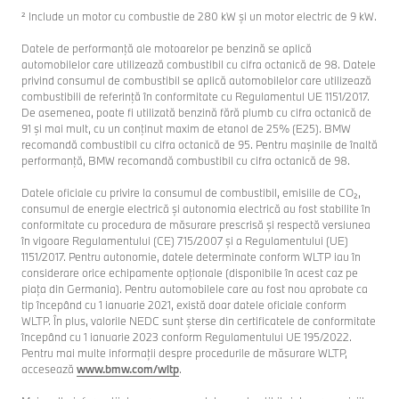
² Include un motor cu combustie de 280 kW și un motor electric de 9 kW.
Datele de performanţă ale motoarelor pe benzină se aplică
automobilelor care utilizează combustibil cu cifra octanică de 98. Datele
privind consumul de combustibil se aplică automobilelor care utilizează
combustibili de referinţă în conformitate cu Regulamentul UE 1151/2017.
De asemenea, poate fi utilizată benzină fără plumb cu cifra octanică de
91 şi mai mult, cu un conţinut maxim de etanol de 25% (E25). BMW
recomandă combustibil cu cifra octanică de 95. Pentru maşinile de înaltă
performanţă, BMW recomandă combustibil cu cifra octanică de 98.
Datele oficiale cu privire la consumul de combustibil, emisiile de CO₂,
consumul de energie electrică și autonomia electrică au fost stabilite în
conformitate cu procedura de măsurare prescrisă și respectă versiunea
în vigoare Regulamentului (CE) 715/2007 și a Regulamentului (UE)
1151/2017. Pentru autonomie, datele determinate conform WLTP iau în
considerare orice echipamente opționale (disponibile în acest caz pe
piața din Germania). Pentru automobilele care au fost nou aprobate ca
tip începând cu 1 ianuarie 2021, există doar datele oficiale conform
WLTP. În plus, valorile NEDC sunt șterse din certificatele de conformitate
începând cu 1 ianuarie 2023 conform Regulamentului UE 195/2022.
Pentru mai multe informații despre procedurile de măsurare WLTP,
accesează
www.bmw.com/wltp
.