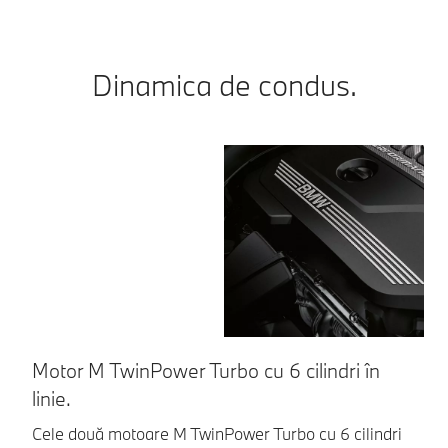
Dinamica de condus.
Motor M TwinPower Turbo cu 6 cilindri în
A
linie.
Un
tr
Cele două motoare M TwinPower Turbo cu 6 cilindri