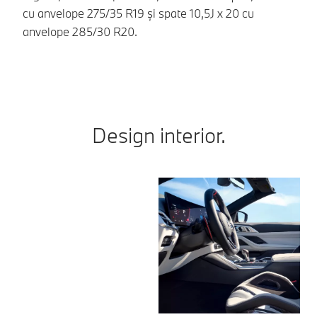
de
cu anvelope 275/35 R19 și spate 10,5J x 20 cu
îm
anvelope 285/30 R20.
Design interior.