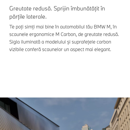
Greutate redusă. Sprijin îmbunătățit în
D
părțile laterale.
Vo
fe
Te poți simți mai bine în automobilul tău BMW M, în
co
scaunele ergonomice M Carbon, de greutate redusă.
Sigla iluminată a modelului și suprafețele carbon
vizibile conferă scaunelor un aspect mai elegant.