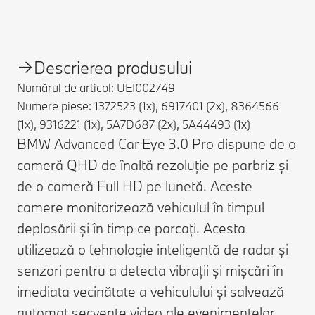
Descrierea produsului
Numărul de articol: UEI002749
Numere piese: 1372523 (1x), 6917401 (2x), 8364566
(1x), 9316221 (1x), 5A7D687 (2x), 5A44493 (1x)
BMW Advanced Car Eye 3.0 Pro dispune de o
cameră QHD de înaltă rezoluție pe parbriz și
de o cameră Full HD pe lunetă. Aceste
camere monitorizează vehiculul în timpul
deplasării și în timp ce parcați. Acesta
utilizează o tehnologie inteligentă de radar și
senzori pentru a detecta vibrații și mișcări în
imediata vecinătate a vehiculului și salvează
automat secvențe video ale evenimentelor.