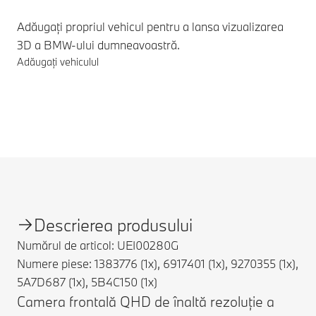
Adăugați propriul vehicul pentru a lansa vizualizarea
3D a BMW-ului dumneavoastră.
Adăugați vehiculul
Note de subsol
Descrierea produsului
Numărul de articol: UEI00280G
Numere piese: 1383776 (1x), 6917401 (1x), 9270355 (1x),
5A7D687 (1x), 5B4C150 (1x)
Camera frontală QHD de înaltă rezoluție a