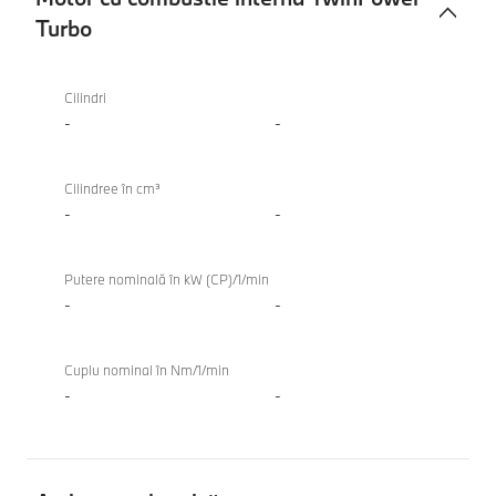
Turbo
Motor
BMW i4
cu
eDrive40
Cilindri
combustie
Gran
-
-
internă
Coupé
TwinPower
Cilindree în cm³
Turbo
-
-
Putere nominală în kW (CP)/1/min
-
-
Cuplu nominal în Nm/1/min
-
-