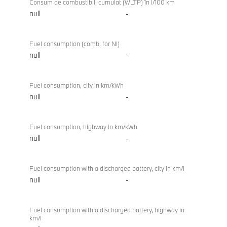
Consum de combustibil, cumulat (WLTP) în l/100 km
null
-
Fuel consumption (comb. for NI)
null
-
Fuel consumption, city in km/kWh
null
-
Fuel consumption, highway in km/kWh
null
-
Fuel consumption with a discharged battery, city in km/l
null
-
Fuel consumption with a discharged battery, highway in
km/l