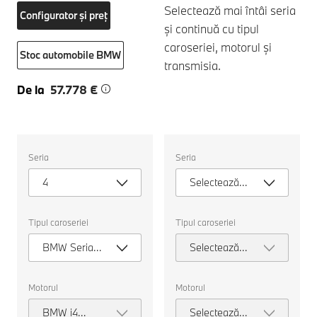
Selectează mai întâi seria
Configurator și preț
și continuă cu tipul
caroseriei, motorul și
Stoc automobile BMW
transmisia.
De la
57.778 €
Selectați
Selectați
Seria
Seria
următoarele
următoarele
proprietăți
proprietăți
4
Selectează
pentru
pentru
a
a
seria
alege
alege
o
o
Tipul caroseriei
Tipul caroseriei
mașină
mașină
pentru
pentru
BMW Seria 4
Selectează
comparație.
comparație.
Gran Coupé
tipul
caroseriei
Motorul
Motorul
BMW i4
Selectează