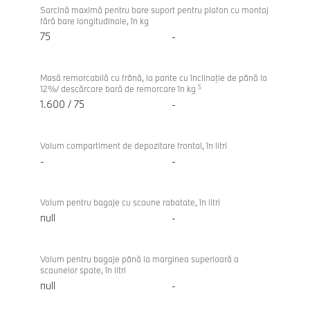
Sarcină maximă pentru bare suport pentru plafon cu montaj
fără bare longitudinale, în kg
75
-
Masă remorcabilă cu frână, la pante cu înclinaţie de până la
5
12%/ descărcare bară de remorcare în kg
1.600 / 75
-
Volum compartiment de depozitare frontal, în litri
-
-
Volum pentru bagaje cu scaune rabatate, în litri
null
-
Volum pentru bagaje până la marginea superioară a
scaunelor spate, în litri
null
-