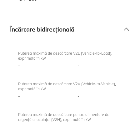
Încărcare bidirecțională
Încărcare
BMW i4
bidirecțională
eDrive40
Puterea maximă de descărcare V2L (Vehicle-to-Load),
exprimată în kW
Gran
-
-
Coupé
Puterea maximă de descărcare V2V (Vehicle-to-Vehicle),
exprimată în kW
-
-
Puterea maximă de descărcare pentru alimentare de
urgenţă a locuinţei (V2H), exprimată în kW
-
-