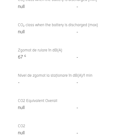
null
-
CO₂ class when the battery is discharged (max)
null
-
Zgomot de rulare în dB(A)
4
67
-
Nivel de zgomot la staţionare în dB(A)/1 min
-
-
CO2 Equivalent Overall
null
-
CO2
null
-