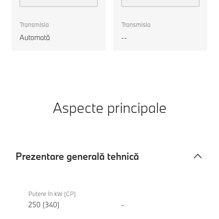
eDrive40
motorul
Gran Coupé
Transmisia
Transmisia
Automată
--
Aspecte principale
Prezentare generală tehnică
Prezentare
BMW i4
generală
eDrive40
Putere în kW (CP)
tehnică
Gran
250 (340)
-
Coupé