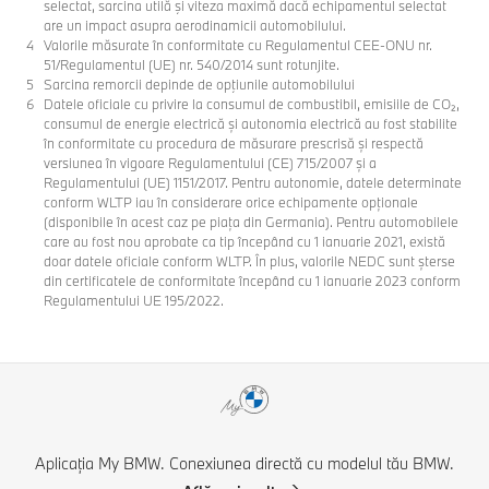
selectat, sarcina utilă şi viteza maximă dacă echipamentul selectat
are un impact asupra aerodinamicii automobilului.
Valorile măsurate în conformitate cu Regulamentul CEE-ONU nr.
51/Regulamentul (UE) nr. 540/2014 sunt rotunjite.
Sarcina remorcii depinde de opţiunile automobilului
Datele oficiale cu privire la consumul de combustibil, emisiile de CO₂,
consumul de energie electrică și autonomia electrică au fost stabilite
în conformitate cu procedura de măsurare prescrisă și respectă
versiunea în vigoare Regulamentului (CE) 715/2007 și a
Regulamentului (UE) 1151/2017. Pentru autonomie, datele determinate
conform WLTP iau în considerare orice echipamente opționale
(disponibile în acest caz pe piața din Germania). Pentru automobilele
care au fost nou aprobate ca tip începând cu 1 ianuarie 2021, există
doar datele oficiale conform WLTP. În plus, valorile NEDC sunt șterse
din certificatele de conformitate începând cu 1 ianuarie 2023 conform
Regulamentului UE 195/2022.
Aplicația My BMW. Conexiunea directă cu modelul tău BMW.