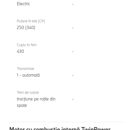
Gran
Electric
-
Coupé
Putere în kW (CP)
250 (340)
-
Cuplu în Nm
430
-
Transmisie
1 - automată
-
Tren de rulare
tracțiune pe roțile din
-
spate
Motor cu combustie internă TwinPower