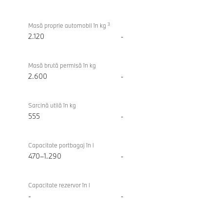
3
Masă proprie automobil în kg
2.120
-
Masă brută permisă în kg
2.600
-
Sarcină utilă în kg
555
-
Capacitate portbagaj în l
470–1.290
-
Capacitate rezervor în l
-
-