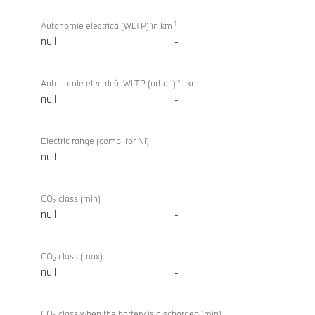
1
Autonomie electrică (WLTP) în km
null
-
Autonomie electrică, WLTP (urban) în km
null
-
Electric range (comb. for NI)
null
-
CO₂ class (min)
null
-
CO₂ class (max)
null
-
CO₂ class when the battery is discharged (min)