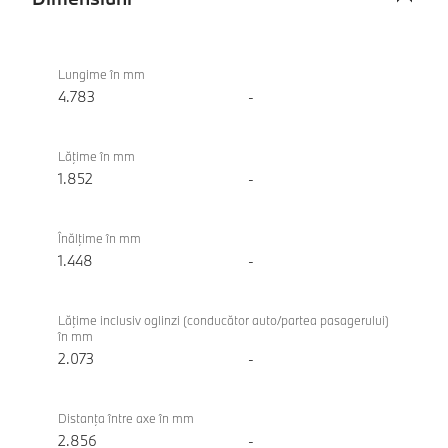
Dimensiuni
BMW i4
eDrive40
Lungime în mm
Gran
4.783
-
Coupé
Lăţime în mm
1.852
-
Înălţime în mm
1.448
-
Lăţime inclusiv oglinzi (conducător auto/partea pasagerului)
în mm
2.073
-
Distanţa între axe în mm
2.856
-