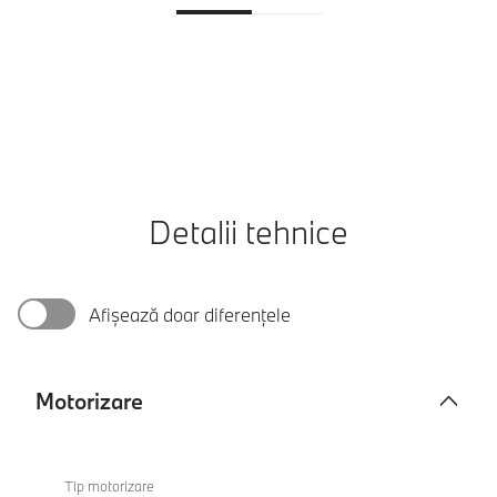
Detalii tehnice
Afișează doar diferențele
Motorizare
Motorizare
BMW i4
eDrive40
Tip motorizare