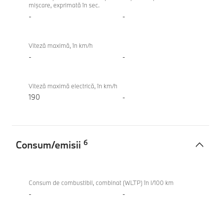
mişcare, exprimată în sec.
-
-
Viteză maximă, în km/h
-
-
Viteză maximă electrică, în km/h
190
-
6
Consum/emisii
Consum/emisii
BMW i4
eDrive40
Consum de combustibil, combinat (WLTP) în l/100 km
Gran
-
-
Coupé