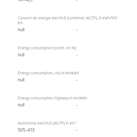
Consum de energie electrică (combinat, WLTP), în kWh/100
km
null
-
Energy consumption (comb. for NI)
null
-
Energy consumption, city in km/kWh
null
-
Energy consumption, highway in km/kWh
null
-
1
Autonomie electrică (WLTP) în km
505–613
-