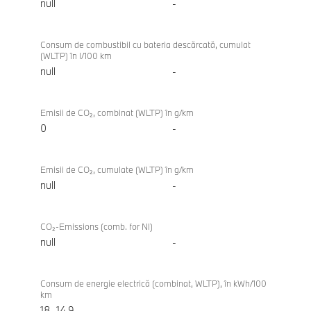
null
-
Consum de combustibil cu bateria descărcată, cumulat
(WLTP) în l/100 km
null
-
Emisii de CO₂, combinat (WLTP) în g/km
0
-
Emisii de CO₂, cumulate (WLTP) în g/km
null
-
CO₂-Emissions (comb. for NI)
null
-
Consum de energie electrică (combinat, WLTP), în kWh/100
km
18–14,9
-