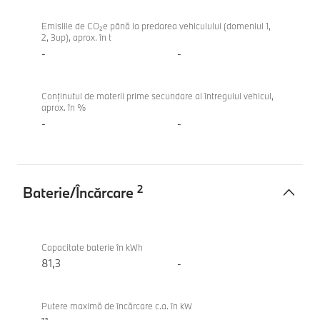
Amprenta
BMW i4
vehiculului
eDrive40
Emisiile de CO₂e până la predarea vehiculului (domeniul 1,
2, 3up), aprox. în t
Gran
-
-
Coupé
Conținutul de materii prime secundare al întregului vehicul,
aprox. în %
-
-
2
Baterie/Încărcare
Baterie/
BMW i4
Încărcare
eDrive40
Capacitate baterie în kWh
Gran
81,3
-
Coupé
Putere maximă de încărcare c.a. în kW