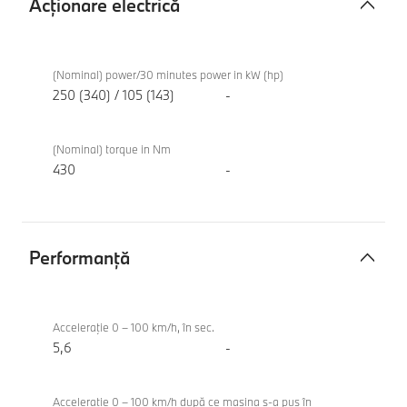
Acţionare electrică
Acţionare
BMW i4
electrică
eDrive40
(Nominal) power/30 minutes power in kW (hp)
Gran
250 (340) / 105 (143)
-
Coupé
(Nominal) torque in Nm
430
-
Performanţă
Performanţă
BMW i4
eDrive40
Acceleraţie 0 – 100 km/h, în sec.
Gran
5,6
-
Coupé
Acceleraţie 0 – 100 km/h după ce maşina s-a pus în