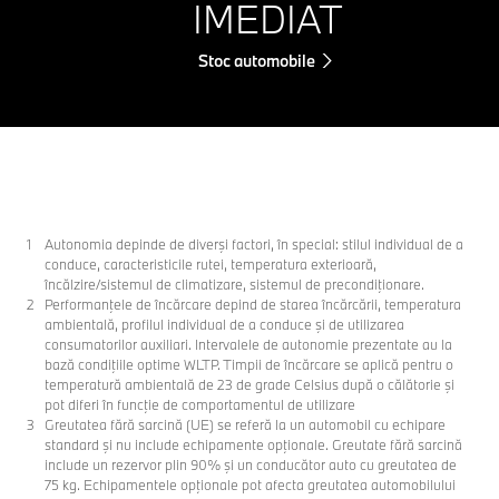
IMEDIAT
Stoc automobile
Autonomia depinde de diverşi factori, în special: stilul individual de a
conduce, caracteristicile rutei, temperatura exterioară,
încălzire/sistemul de climatizare, sistemul de precondiţionare.
Performanţele de încărcare depind de starea încărcării, temperatura
ambientală, profilul individual de a conduce şi de utilizarea
consumatorilor auxiliari. Intervalele de autonomie prezentate au la
bază condiţiile optime WLTP. Timpii de încărcare se aplică pentru o
temperatură ambientală de 23 de grade Celsius după o călătorie şi
pot diferi în funcţie de comportamentul de utilizare
Greutatea fără sarcină (UE) se referă la un automobil cu echipare
standard şi nu include echipamente opţionale. Greutate fără sarcină
include un rezervor plin 90% şi un conducător auto cu greutatea de
75 kg. Echipamentele opţionale pot afecta greutatea automobilului