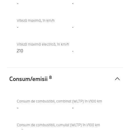
-
-
Viteză maximă, în km/h
-
-
Viteză maximă electrică, în km/h
210
-
8
Consum/emisii
Consum/emisii
BMW
iX3 50
Consum de combustibil, combinat (WLTP) în l/100 km
xDrive
-
-
Consum de combustibil, cumulat (WLTP) în l/100 km