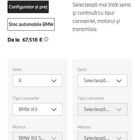
Selectează mai întâi seria
Configurator și preț
și continuă cu tipul
caroseriei, motorul și
Stoc automobile BMW
transmisia.
De la
67.518 €
Selectați
Selectați
Seria
Seria
următoarele
următoarele
proprietăți
proprietăți
X
Selectează
pentru
pentru
a
a
seria
alege
alege
o
o
Tipul caroseriei
Tipul caroseriei
mașină
mașină
pentru
pentru
BMW iX3
Selectează
comparație.
comparație.
tipul
caroseriei
Motorul
Motorul
BMW iX3 50
Selectează