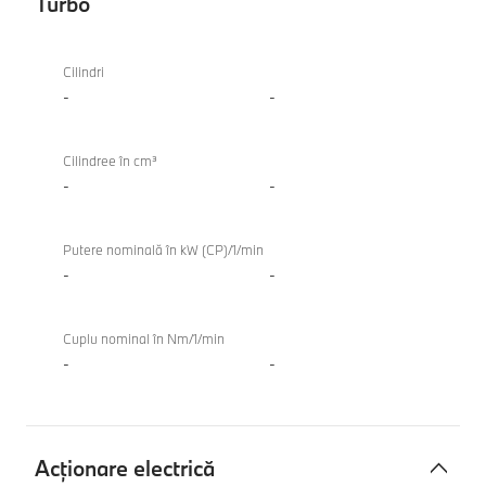
Turbo
Motor
BMW
cu
iX3 50
Cilindri
combustie
xDrive
-
-
internă
TwinPower
Cilindree în cm³
Turbo
-
-
Putere nominală în kW (CP)/1/min
-
-
Cuplu nominal în Nm/1/min
-
-
Acţionare electrică