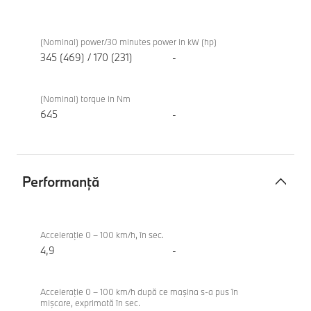
Acţionare
BMW
electrică
iX3 50
(Nominal) power/30 minutes power in kW (hp)
xDrive
345 (469) / 170 (231)
-
(Nominal) torque in Nm
645
-
Performanţă
Performanţă
BMW
iX3 50
Acceleraţie 0 – 100 km/h, în sec.
xDrive
4,9
-
Acceleraţie 0 – 100 km/h după ce maşina s-a pus în
mişcare, exprimată în sec.