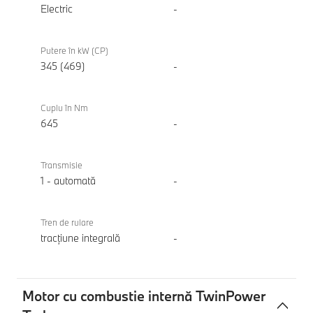
xDrive
Electric
-
Putere în kW (CP)
345 (469)
-
Cuplu în Nm
645
-
Transmisie
1 - automată
-
Tren de rulare
tracțiune integrală
-
Motor cu combustie internă TwinPower