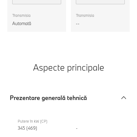
xDrive
motorul
Transmisia
Transmisia
Automată
--
Aspecte principale
Prezentare generală tehnică
Prezentare
BMW
generală
iX3 50
Putere în kW (CP)
tehnică
xDrive
345 (469)
-