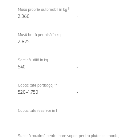
3
Masă proprie automobil în kg
2.360
-
Masă brută permisă în kg
2.825
-
Sarcină utilă în kg
540
-
Capacitate portbagaj în l
520–1.750
-
Capacitate rezervor în l
-
-
Sarcină maximă pentru bare suport pentru plafon cu montaj