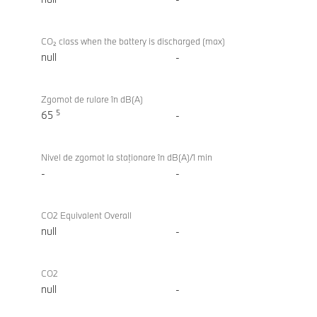
CO₂ class when the battery is discharged (max)
null
-
Zgomot de rulare în dB(A)
5
65
-
Nivel de zgomot la staţionare în dB(A)/1 min
-
-
CO2 Equivalent Overall
null
-
CO2
null
-