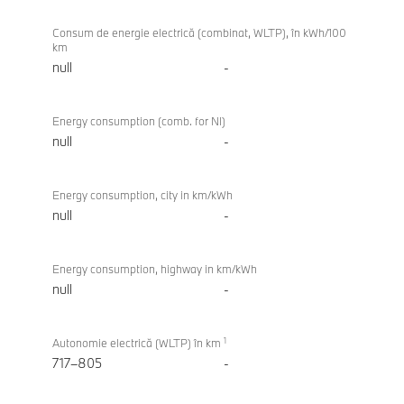
Consum de energie electrică (combinat, WLTP), în kWh/100
km
null
-
Energy consumption (comb. for NI)
null
-
Energy consumption, city in km/kWh
null
-
Energy consumption, highway in km/kWh
null
-
1
Autonomie electrică (WLTP) în km
717–805
-