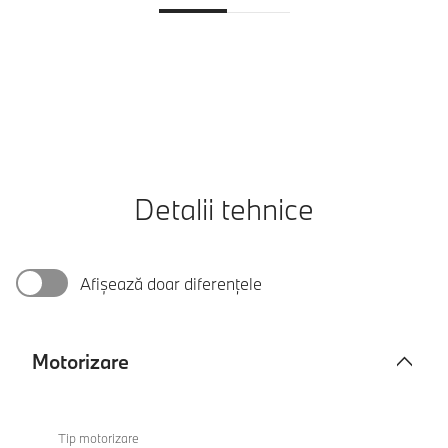
Detalii tehnice
Afișează doar diferențele
Motorizare
Motorizare
BMW
iX3 50
Tip motorizare