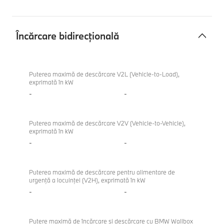
Încărcare bidirecțională
Încărcare
BMW
bidirecțională
iX3 50
Puterea maximă de descărcare V2L (Vehicle-to-Load),
exprimată în kW
xDrive
-
-
Puterea maximă de descărcare V2V (Vehicle-to-Vehicle),
exprimată în kW
-
-
Puterea maximă de descărcare pentru alimentare de
urgenţă a locuinţei (V2H), exprimată în kW
-
-
Putere maximă de încărcare şi descărcare cu BMW Wallbox