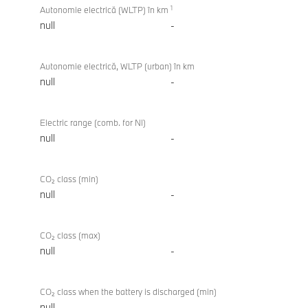
1
Autonomie electrică (WLTP) în km
null
-
Autonomie electrică, WLTP (urban) în km
null
-
Electric range (comb. for NI)
null
-
CO₂ class (min)
null
-
CO₂ class (max)
null
-
CO₂ class when the battery is discharged (min)
null
-