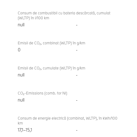
Consum de combustibil cu bateria descărcată, cumulat
(WLTP) în l/100 km
null
-
Emisii de CO₂, combinat (WLTP) în g/km
0
-
Emisii de CO₂, cumulate (WLTP) în g/km
null
-
CO₂-Emissions (comb. for NI)
null
-
Consum de energie electrică (combinat, WLTP), în kWh/100
km
17,1–15,1
-