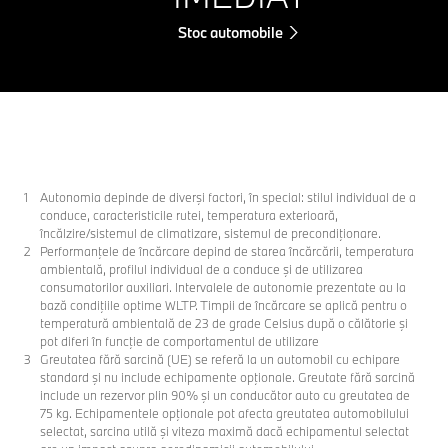
Stoc automobile
Autonomia depinde de diverşi factori, în special: stilul individual de a
conduce, caracteristicile rutei, temperatura exterioară,
încălzire/sistemul de climatizare, sistemul de precondiţionare.
Performanţele de încărcare depind de starea încărcării, temperatura
ambientală, profilul individual de a conduce şi de utilizarea
consumatorilor auxiliari. Intervalele de autonomie prezentate au la
bază condiţiile optime WLTP. Timpii de încărcare se aplică pentru o
temperatură ambientală de 23 de grade Celsius după o călătorie şi
pot diferi în funcţie de comportamentul de utilizare
Greutatea fără sarcină (UE) se referă la un automobil cu echipare
standard şi nu include echipamente opţionale. Greutate fără sarcină
include un rezervor plin 90% şi un conducător auto cu greutatea de
75 kg. Echipamentele opţionale pot afecta greutatea automobilului
selectat, sarcina utilă şi viteza maximă dacă echipamentul selectat