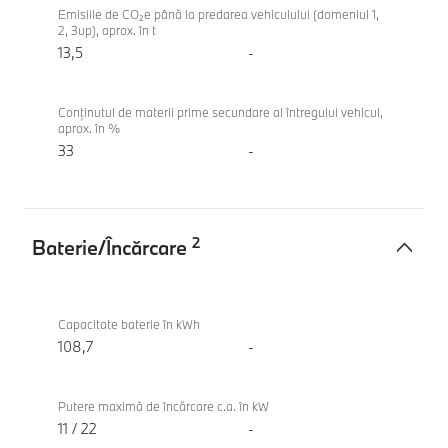
vehiculului
iX3 50
Emisiile de CO₂e până la predarea vehiculului (domeniul 1,
2, 3up), aprox. în t
xDrive
13,5
-
Conținutul de materii prime secundare al întregului vehicul,
aprox. în %
33
-
2
Baterie/Încărcare
Baterie/
BMW
Încărcare
iX3 50
Capacitate baterie în kWh
xDrive
108,7
-
Putere maximă de încărcare c.a. în kW
11 / 22
-