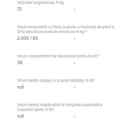
fără bare longitudinale, în kg
75
-
Masă remorcabilă cu frână, la pante cu înclinaţie de până la
6
12%/ descărcare bară de remorcare în kg
2.000 / 80
-
4
Volum compartiment de depozitare frontal, în litri
58
-
Volum pentru bagaje cu scaune rabatate, în litri
null
-
Volum pentru bagaje până la marginea superioară a
scaunelor spate, în litri
null
-