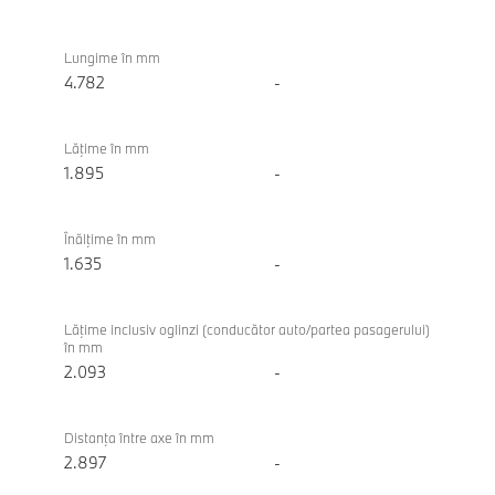
Dimensiuni
BMW
iX3 50
Lungime în mm
xDrive
4.782
-
Lăţime în mm
1.895
-
Înălţime în mm
1.635
-
Lăţime inclusiv oglinzi (conducător auto/partea pasagerului)
în mm
2.093
-
Distanţa între axe în mm
2.897
-