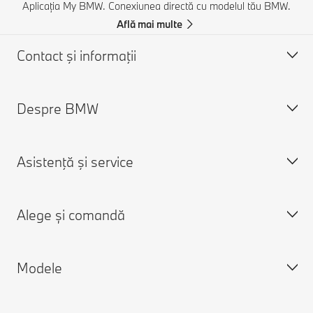
Aplicația My BMW. Conexiunea directă cu modelul tău BMW.
Află mai multe
Contact şi informaţii
Despre BMW
Asistență și Contact
Contactează-ne
Asistenţă şi service
Caută un partener BMW
Despre noi
Asistenţă în caz de accident
Cariere
Alege și comandă
Cere o ofertă
Despre BMW Group
Programare în service
Aplicaţia My BMW
Modele
Connected Drive
Modele BMW
BMW Driver's Guide
Configurator