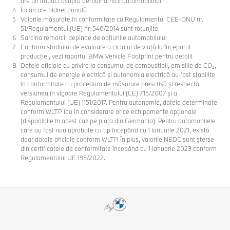
are un impact asupra aerodinamicii automobilului.
Încărcare bidirecțională
Valorile măsurate în conformitate cu Regulamentul CEE-ONU nr.
51/Regulamentul (UE) nr. 540/2014 sunt rotunjite.
Sarcina remorcii depinde de opţiunile automobilului
Conform studiului de evaluare a ciclului de viață la începutul
producției, vezi raportul BMW Vehicle Footprint pentru detalii
Datele oficiale cu privire la consumul de combustibil, emisiile de CO₂,
consumul de energie electrică și autonomia electrică au fost stabilite
în conformitate cu procedura de măsurare prescrisă și respectă
versiunea în vigoare Regulamentului (CE) 715/2007 și a
Regulamentului (UE) 1151/2017. Pentru autonomie, datele determinate
conform WLTP iau în considerare orice echipamente opționale
(disponibile în acest caz pe piața din Germania). Pentru automobilele
care au fost nou aprobate ca tip începând cu 1 ianuarie 2021, există
doar datele oficiale conform WLTP. În plus, valorile NEDC sunt șterse
din certificatele de conformitate începând cu 1 ianuarie 2023 conform
Regulamentului UE 195/2022.