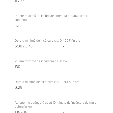
11 / 22
-
Putere maximă de încărcare curent alternativ/curent
continuu
null
-
Durata minimă de încărcare c.a. 0–100% în ore
6:30 / 3:45
-
Putere maximă de încărcare c.c. în kW
130
-
Durata minimă de încărcare c.c. 10-80% în ore
0:29
-
Autonomie adăugată după 10 minute de încărcare de mare
putere în km
136 - 161
-