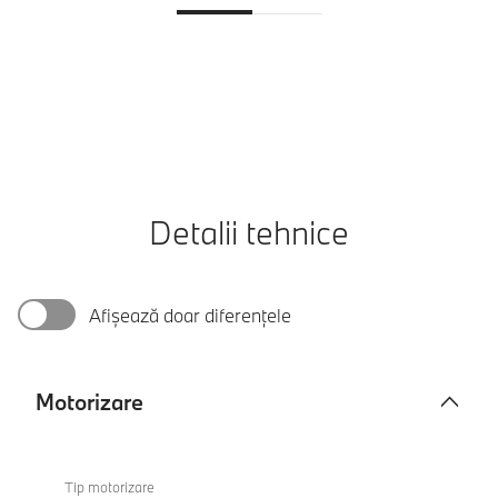
Detalii tehnice
Afișează doar diferențele
Motorizare
Motorizare
BMW iX1
eDrive20
Tip motorizare