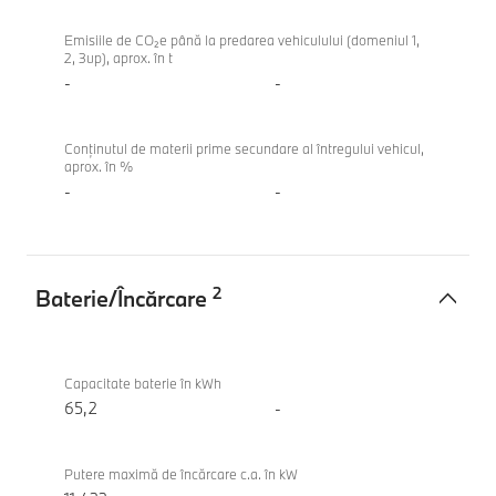
Amprenta
BMW iX1
vehiculului
eDrive20
Emisiile de CO₂e până la predarea vehiculului (domeniul 1,
2, 3up), aprox. în t
-
-
Conținutul de materii prime secundare al întregului vehicul,
aprox. în %
-
-
2
Baterie/Încărcare
Baterie/
BMW iX1
Încărcare
eDrive20
Capacitate baterie în kWh
65,2
-
Putere maximă de încărcare c.a. în kW