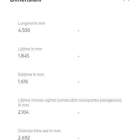
Dimensiuni
BMW iX1
eDrive20
Lungime în mm
4.500
-
Lăţime în mm
1.845
-
Înălţime în mm
1.616
-
Lăţime inclusiv oglinzi (conducător auto/partea pasagerului)
în mm
2.104
-
Distanţa între axe în mm
2.692
-