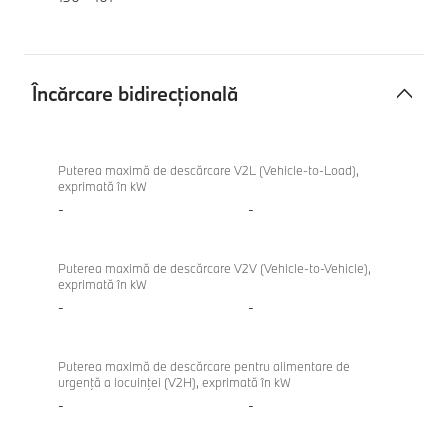
Încărcare bidirecțională
Încărcare
BMW iX1
bidirecțională
eDrive20
Puterea maximă de descărcare V2L (Vehicle-to-Load),
exprimată în kW
-
-
Puterea maximă de descărcare V2V (Vehicle-to-Vehicle),
exprimată în kW
-
-
Puterea maximă de descărcare pentru alimentare de
urgenţă a locuinţei (V2H), exprimată în kW
-
-