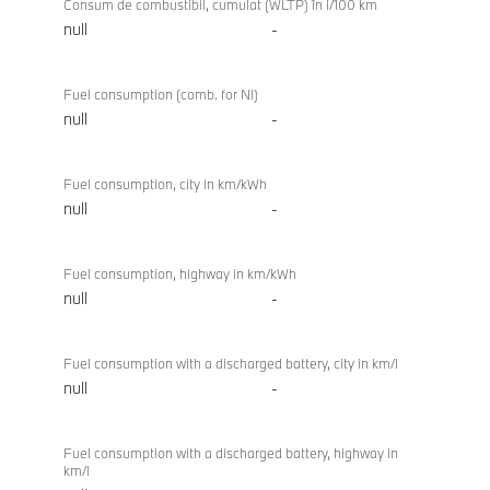
Consum de combustibil, cumulat (WLTP) în l/100 km
null
-
Fuel consumption (comb. for NI)
null
-
Fuel consumption, city in km/kWh
null
-
Fuel consumption, highway in km/kWh
null
-
Fuel consumption with a discharged battery, city in km/l
null
-
Fuel consumption with a discharged battery, highway in
km/l