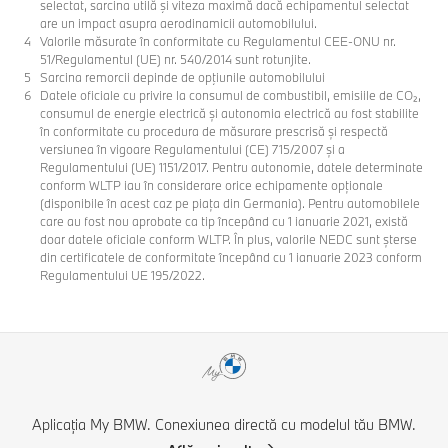
selectat, sarcina utilă şi viteza maximă dacă echipamentul selectat
are un impact asupra aerodinamicii automobilului.
Valorile măsurate în conformitate cu Regulamentul CEE-ONU nr.
51/Regulamentul (UE) nr. 540/2014 sunt rotunjite.
Sarcina remorcii depinde de opţiunile automobilului
Datele oficiale cu privire la consumul de combustibil, emisiile de CO₂,
consumul de energie electrică și autonomia electrică au fost stabilite
în conformitate cu procedura de măsurare prescrisă și respectă
versiunea în vigoare Regulamentului (CE) 715/2007 și a
Regulamentului (UE) 1151/2017. Pentru autonomie, datele determinate
conform WLTP iau în considerare orice echipamente opționale
(disponibile în acest caz pe piața din Germania). Pentru automobilele
care au fost nou aprobate ca tip începând cu 1 ianuarie 2021, există
doar datele oficiale conform WLTP. În plus, valorile NEDC sunt șterse
din certificatele de conformitate începând cu 1 ianuarie 2023 conform
Regulamentului UE 195/2022.
Aplicația My BMW. Conexiunea directă cu modelul tău BMW.