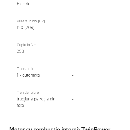
Electric
-
Putere în kW (CP)
150 (204)
-
Cuplu în Nm
250
-
Transmisie
1 - automată
-
Tren de rulare
tracțiune pe roțile din
-
față
Motor cu combustie internă TwinPower