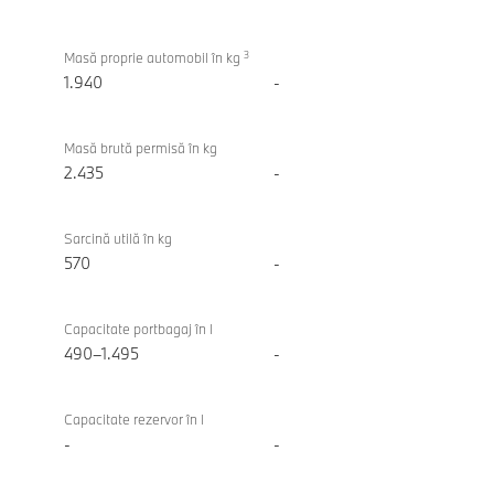
3
Masă proprie automobil în kg
1.940
-
Masă brută permisă în kg
2.435
-
Sarcină utilă în kg
570
-
Capacitate portbagaj în l
490–1.495
-
Capacitate rezervor în l
-
-