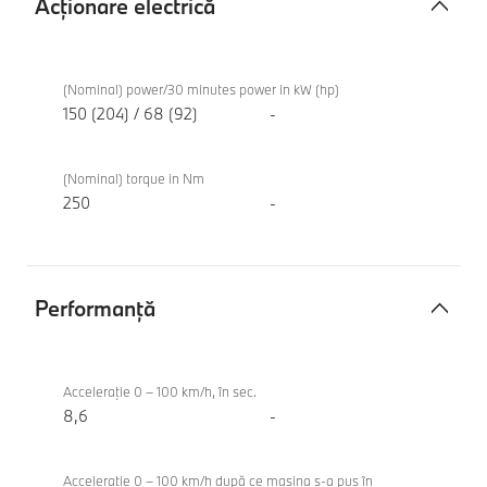
Acţionare electrică
Acţionare
BMW iX1
electrică
eDrive20
(Nominal) power/30 minutes power in kW (hp)
150 (204) / 68 (92)
-
(Nominal) torque in Nm
250
-
Performanţă
Performanţă
BMW iX1
eDrive20
Acceleraţie 0 – 100 km/h, în sec.
8,6
-
Acceleraţie 0 – 100 km/h după ce maşina s-a pus în