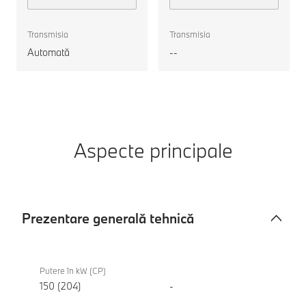
eDrive20
motorul
Transmisia
Transmisia
Automată
--
Aspecte principale
Prezentare generală tehnică
Prezentare
BMW iX1
generală
eDrive20
Putere în kW (CP)
tehnică
150 (204)
-