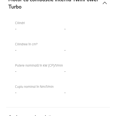
Turbo
Motor
BMW iX1
cu
eDrive20
Cilindri
combustie
-
-
internă
TwinPower
Cilindree în cm³
Turbo
-
-
Putere nominală în kW (CP)/1/min
-
-
Cuplu nominal în Nm/1/min
-
-