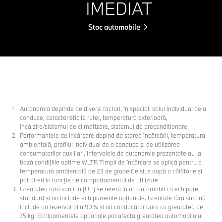
IMEDIAT
Stoc automobile
Autonomia depinde de diverşi factori, în special: stilul individual de a
conduce, caracteristicile rutei, temperatura exterioară,
încălzire/sistemul de climatizare, sistemul de precondiţionare.
Performanţele de încărcare depind de starea încărcării, temperatura
ambientală, profilul individual de a conduce şi de utilizarea
consumatorilor auxiliari. Intervalele de autonomie prezentate au la
bază condiţiile optime WLTP. Timpii de încărcare se aplică pentru o
temperatură ambientală de 23 de grade Celsius după o călătorie şi
pot diferi în funcţie de comportamentul de utilizare
Greutatea fără sarcină (UE) se referă la un automobil cu echipare
standard şi nu include echipamente opţionale. Greutate fără sarcină
include un rezervor plin 90% şi un conducător auto cu greutatea de
75 kg. Echipamentele opţionale pot afecta greutatea automobilului