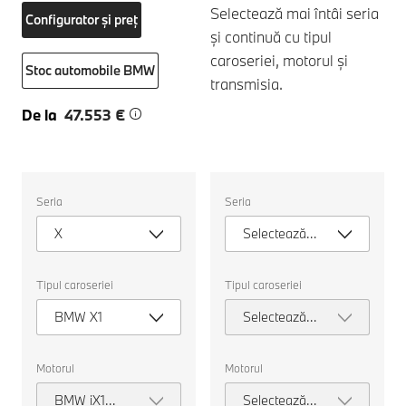
Selectează mai întâi seria
Configurator și preț
și continuă cu tipul
caroseriei, motorul și
Stoc automobile BMW
transmisia.
De la
47.553 €
Selectați
Selectați
Seria
Seria
următoarele
următoarele
proprietăți
proprietăți
X
Selectează
pentru
pentru
a
a
seria
alege
alege
o
o
Tipul caroseriei
Tipul caroseriei
mașină
mașină
pentru
pentru
BMW X1
Selectează
comparație.
comparație.
tipul
caroseriei
Motorul
Motorul
BMW iX1
Selectează