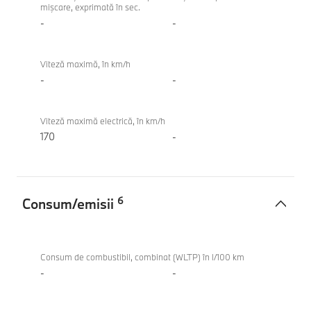
mişcare, exprimată în sec.
-
-
Viteză maximă, în km/h
-
-
Viteză maximă electrică, în km/h
170
-
6
Consum/emisii
Consum/emisii
BMW iX1
eDrive20
Consum de combustibil, combinat (WLTP) în l/100 km
-
-