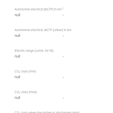
1
Autonomie electrică (WLTP) în km
null
-
Autonomie electrică, WLTP (urban) în km
null
-
Electric range (comb. for NI)
null
-
CO₂ class (min)
null
-
CO₂ class (max)
null
-
CO₂ class when the battery is discharged (min)