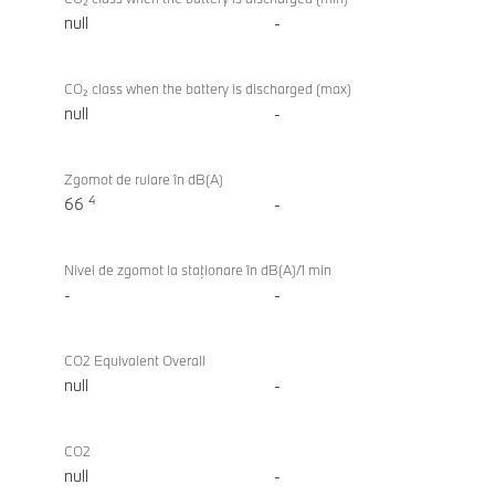
null
-
CO₂ class when the battery is discharged (max)
null
-
Zgomot de rulare în dB(A)
4
66
-
Nivel de zgomot la staţionare în dB(A)/1 min
-
-
CO2 Equivalent Overall
null
-
CO2
null
-