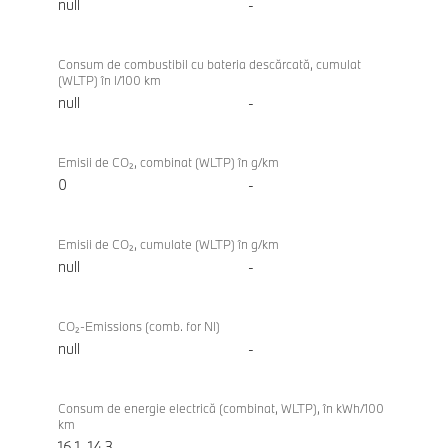
null
-
Consum de combustibil cu bateria descărcată, cumulat
(WLTP) în l/100 km
null
-
Emisii de CO₂, combinat (WLTP) în g/km
0
-
Emisii de CO₂, cumulate (WLTP) în g/km
null
-
CO₂-Emissions (comb. for NI)
null
-
Consum de energie electrică (combinat, WLTP), în kWh/100
km
16,1–14,3
-