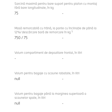
Sarcină maximă pentru bare suport pentru plafon cu montaj
fără bare longitudinale, în kg
75
-
Masă remorcabilă cu frână, la pante cu înclinaţie de până la
5
12%/ descărcare bară de remorcare în kg
750 / 75
-
Volum compartiment de depozitare frontal, în litri
-
-
Volum pentru bagaje cu scaune rabatate, în litri
null
-
Volum pentru bagaje până la marginea superioară a
scaunelor spate, în litri
null
-