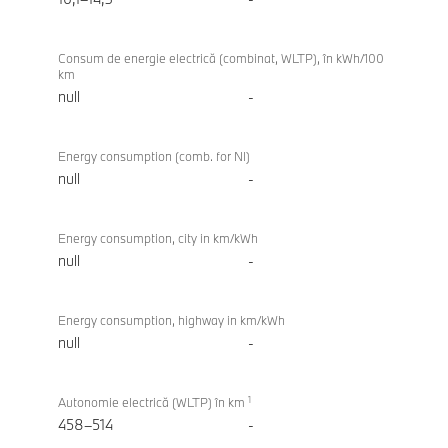
Consum de energie electrică (combinat, WLTP), în kWh/100
km
null
-
Energy consumption (comb. for NI)
null
-
Energy consumption, city in km/kWh
null
-
Energy consumption, highway in km/kWh
null
-
1
Autonomie electrică (WLTP) în km
458–514
-