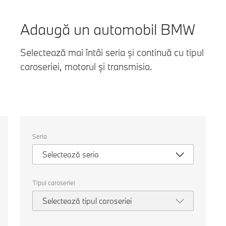
g
Adaugă un automobil BMW
Selectează mai întâi seria și continuă cu tipul
caroseriei, motorul și transmisia.
Selectați
Seria
următoarele
proprietăți
Selectează seria
pentru
a
alege
o
Tipul caroseriei
mașină
pentru
Selectează tipul caroseriei
comparație.