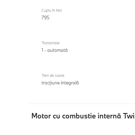
Cuplu în Nm
795
Transmisie
1 - automată
Tren de rulare
tracțiune integrală
Motor cu combustie internă Tw
Motor
BMW