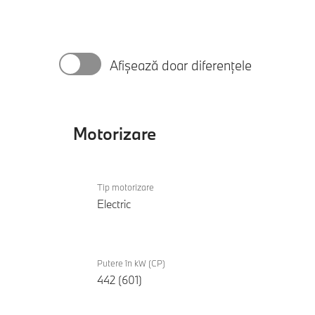
Afișează doar diferențele
Motorizare
Motorizare
BMW
Tip motorizare
i5 M60
Electric
xDrive
Touring
Putere în kW (CP)
442 (601)