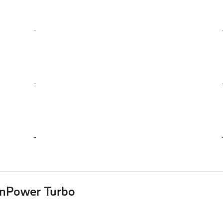
-
-
-
inPower Turbo