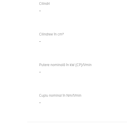
cu
Cilindri
i5 M60
-
combustie
xDrive
internă
Touring
TwinPower
Turbo
Cilindree în cm³
-
Putere nominală în kW (CP)/1/min
-
Cuplu nominal în Nm/1/min
-