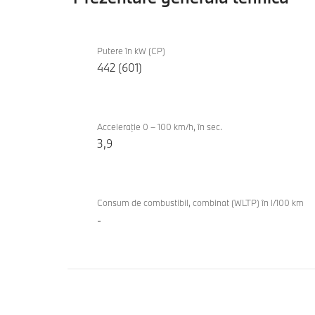
Prezentare
BMW
generală
Putere în kW (CP)
i5 M60
442 (601)
tehnică
xDrive
Touring
Acceleraţie 0 – 100 km/h, în sec.
3,9
Consum de combustibil, combinat (WLTP) în l/100 km
-