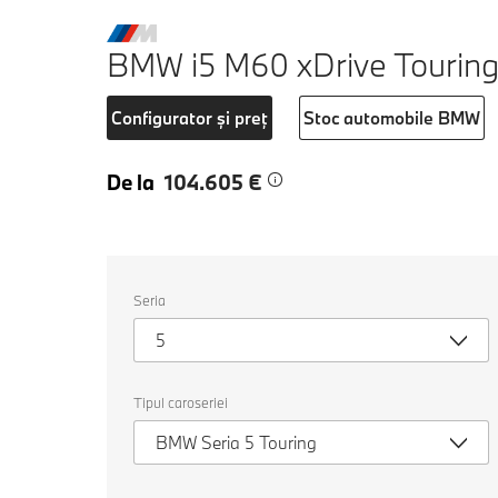
BMW i5 M60 xDrive Tourin
Configurator și preț
Stoc automobile BMW
De la
104.605 €
Selectați
Seria
următoarele
proprietăți
5
pentru
a
alege
o
Tipul caroseriei
mașină
pentru
BMW Seria 5 Touring
comparație.