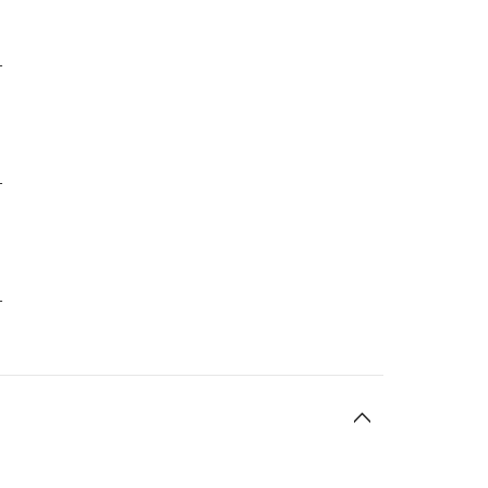
-
-
-