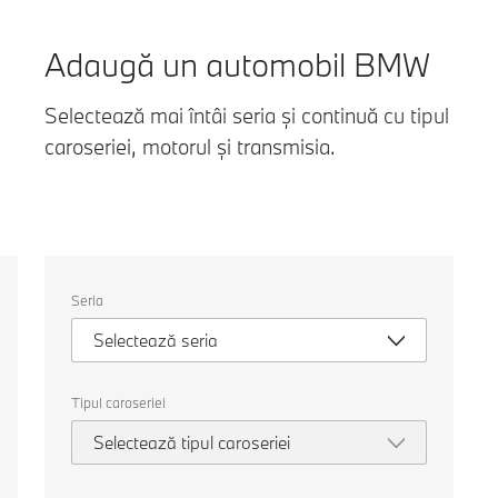
Adaugă un automobil BMW
Selectează mai întâi seria și continuă cu tipul
caroseriei, motorul și transmisia.
Selectați
Seria
următoarele
proprietăți
Selectează seria
pentru
a
alege
o
Tipul caroseriei
mașină
pentru
Selectează tipul caroseriei
comparație.