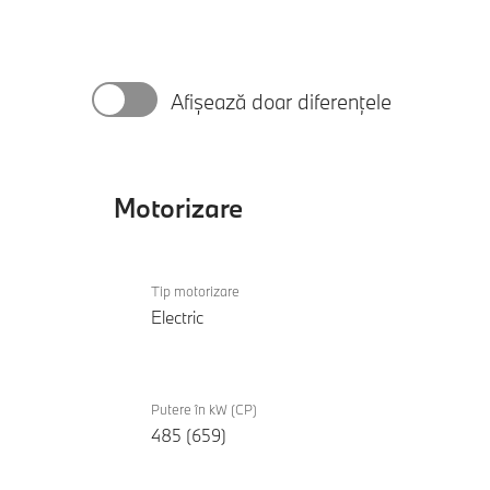
Afișează doar diferențele
Motorizare
Motorizare
iX
Tip motorizare
M70
Electric
xDrive
Putere în kW (CP)
485 (659)