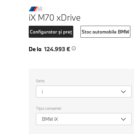
iX M70 xDrive
Configurator și preț
Stoc automobile BMW
De la
124.993 €
Selectați
Seria
următoarele
proprietăți
i
pentru
a
alege
o
Tipul caroseriei
mașină
pentru
BMW iX
comparație.