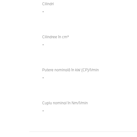
cu
Cilindri
M70
-
combustie
xDrive
internă
TwinPower
Turbo
Cilindree în cm³
-
Putere nominală în kW (CP)/1/min
-
Cuplu nominal în Nm/1/min
-