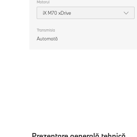
Motorul
iX M70 xDrive
Transmisia
Automată
Prezentare generală tehnică