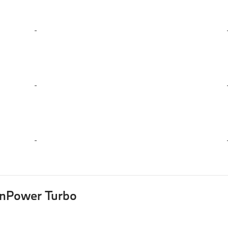
-
-
-
inPower Turbo