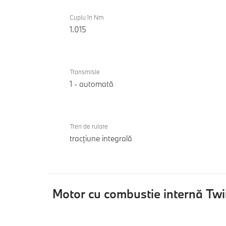
Cuplu în Nm
1.015
Transmisie
1 - automată
Tren de rulare
tracțiune integrală
Motor cu combustie internă Tw
Motor
iX