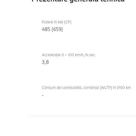
Prezentare
iX
generală
Putere în kW (CP)
M70
485 (659)
tehnică
xDrive
Acceleraţie 0 – 100 km/h, în sec.
3,8
Consum de combustibil, combinat (WLTP) în l/100 km
-