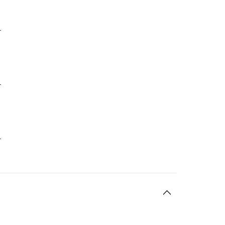
-
-
-